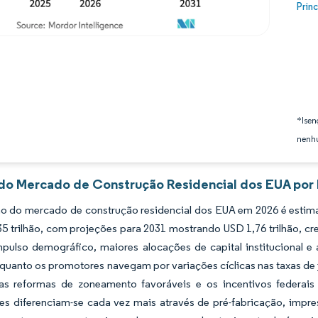
Image
Prin
*Isen
nenhu
 do Mercado de Construção Residencial dos EUA por 
o do mercado de construção residencial dos EUA em 2026 é estimad
35 trilhão, com projeções para 2031 mostrando USD 1,76 trilhão, 
mpulso demográfico, maiores alocações de capital institucional 
uanto os promotores navegam por variações cíclicas nas taxas de 
 as reformas de zoneamento favoráveis e os incentivos federais
res diferenciam-se cada vez mais através de pré-fabricação, imp