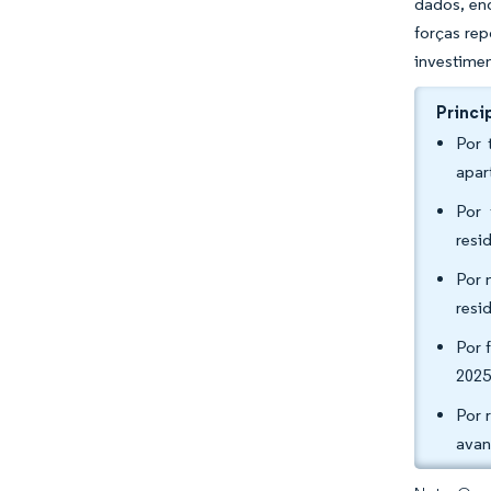
dados, en
forças re
investimen
Princi
Por 
apar
Por 
resi
Por 
resi
Por 
2025
Por 
avan