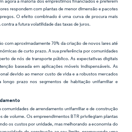
em agora a maioria dos empréstimos financiados e preferem
rutores respondem com plantas de menor dimensão e pacotes
mpregos. O efeito combinado é uma curva de procura mais
ontra a futura volatilidade das taxas de juros.
irão com aproximadamente 70% da criação de novos lares até
onómicas de curto prazo. A sua preferência por comunidades
rto de nós de transporte público. As expectativas digitais
utenção baseada em aplicações móveis indispensáveis. As
cional devido ao menor custo de vida e a robustos mercados
a longo prazo nos segmentos de habitação unifamiliar e
endamento
em comunidades de arrendamento unifamiliar e de construção
os de volume. Os empreendimentos BTR privilegiam plantas
ando os custos por unidade, mas melhorando a economia do
 a capacidade de construção ao seu limite, promovendo uma