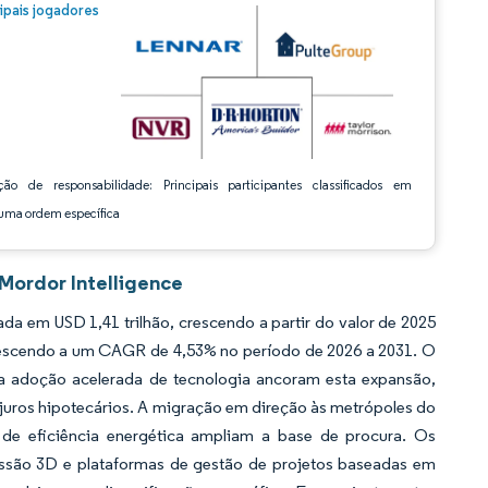
m © Mordor Intelligence. O reuso requer atribuição conforme CC BY 4.0.
cipais jogadores
ção de responsabilidade: Principais participantes classificados em
ma ordem específica
Mordor Intelligence
a em USD 1,41 trilhão, crescendo a partir do valor de 2025
crescendo a um CAGR de 4,53% no período de 2026 a 2031. O
e a adoção acelerada de tecnologia ancoram esta expansão,
juros hipotecários. A migração em direção às metrópoles do
 de eficiência energética ampliam a base de procura. Os
ressão 3D e plataformas de gestão de projetos baseadas em