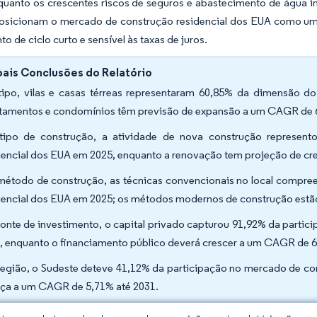
quanto os crescentes riscos de seguros e abastecimento de água i
posicionam o mercado de construção residencial dos EUA como uma
to de ciclo curto e sensível às taxas de juros.
pais Conclusões do Relatório
tipo, vilas e casas térreas representaram 60,85% da dimensão 
tamentos e condomínios têm previsão de expansão a um CAGR de 6
tipo de construção, a atividade de nova construção represen
dencial dos EUA em 2025, enquanto a renovação tem projeção de c
método de construção, as técnicas convencionais no local comp
dencial dos EUA em 2025; os métodos modernos de construção estã
fonte de investimento, o capital privado capturou 91,92% da parti
, enquanto o financiamento público deverá crescer a um CAGR de 6
região, o Sudeste deteve 41,12% da participação no mercado de co
ça a um CAGR de 5,71% até 2031.