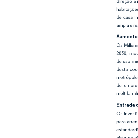
direção à
habitaçõe
de casa i
ampla e re
Aumento 
Os Millen
2030, impu
de uso mis
desta coo
metrópole
de empreg
multifamil
Entrada 
Os invest
para arre
estandard
ciclo de 