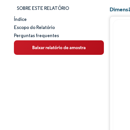
SOBRE ESTE RELATÓRIO
Dimensã
Índice
Tamanho e participação de mercado
Escopo do Relatório
Perguntas frequentes
Análise de mercado
Tendências e insights
Análise de segmentos
Análise geográfica
Panorama competitivo
Principais jogadores
Desenvolvimentos da indústria