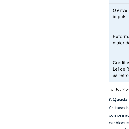
O envel
impulsi
Reforma
maior d
Crédito
Lei de 
as retro
Fonte: Mor
A Queda 
As taxas 
compra ad
desbloque