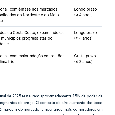
ional, com ênfase nos mercados
Longo prazo
olidados do Nordeste e do Meio-
(≥ 4 anos)
te
dos da Costa Oeste, expandindo-se
Longo prazo
 municípios progressistas do
(≥ 4 anos)
deste
onal, com maior adoção em regiões
Curto prazo
lima frio
(≤ 2 anos)
final de 2025 restauram aproximadamente 15% de poder de
segmentos de preço. O contexto de afrouxamento das taxas
tes à margem do mercado, empurrando mais compradores em