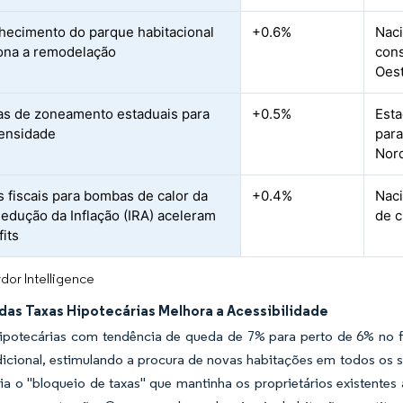
hecimento do parque habitacional
+0.6%
Nac
ona a remodelação
cons
Oes
s de zoneamento estaduais para
+0.5%
Esta
ensidade
para
Nor
s fiscais para bombas de calor da
+0.4%
Naci
Redução da Inflação (IRA) aceleram
de c
fits
dor Intelligence
das Taxas Hipotecárias Melhora a Acessibilidade
hipotecárias com tendência de queda de 7% para perto de 6% no 
icional, estimulando a procura de novas habitações em todos os 
ia o "bloqueio de taxas" que mantinha os proprietários existen