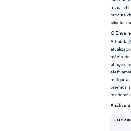
maior uti
procura d
clientes n
O Envelh
A habitaç
atualizaçõ
médio de 
atingem f
efetivamen
mitigar as
prémios s
residencia
Análise d
FATOR R