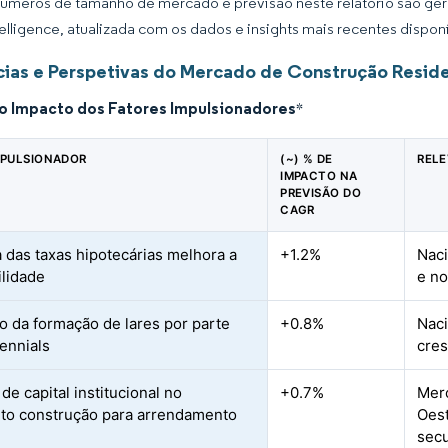
úmeros de tamanho de mercado e previsão neste relatório são gera
elligence, atualizada com os dados e insights mais recentes disponí
ias e Perspetivas do Mercado de Construção Reside
do Impacto dos Fatores Impulsionadores
*
MPULSIONADOR
(~) % DE
RELE
IMPACTO NA
PREVISÃO DO
CAGR
 das taxas hipotecárias melhora a
+1.2%
Naci
ilidade
e no
 da formação de lares por parte
+0.8%
Naci
lennials
cres
de capital institucional no
+0.7%
Merc
o construção para arrendamento
Oest
sec