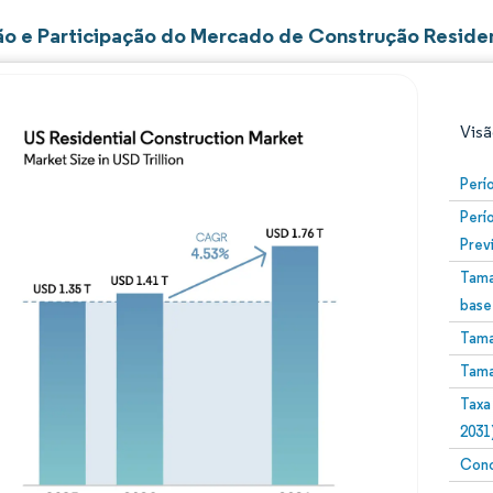
o e Participação do Mercado de Construção Reside
Visã
Perí
Perí
Prev
Tama
base
Tama
Imagem © Mordor Intelligence. O reuso requer atribuiç
Tama
Taxa
2031
Conc