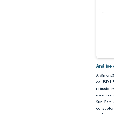
Análise
A dimensã
de USD 1,
robusto i
mesmo enq
Sun Belt,
construto