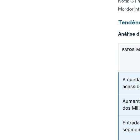
Nota: Os n
Mordor Int
Tendênc
Análise 
FATOR I
A queda
acessib
Aumento
dos Mil
Entrada 
segment