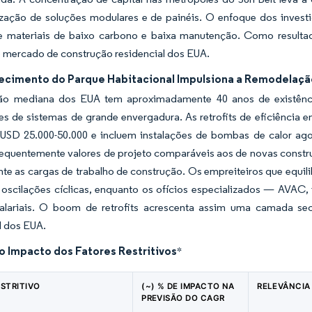
lização de soluções modulares e de painéis. O enfoque dos invest
e materiais de baixo carbono e baixa manutenção. Como result
o mercado de construção residencial dos EUA.
ecimento do Parque Habitacional Impulsiona a Remodelaçã
ão mediana dos EUA tem aproximadamente 40 anos de existência
es de sistemas de grande envergadura. As retrofits de eficiência 
USD 25.000-50.000 e incluem instalações de bombas de calor agor
requentemente valores de projeto comparáveis aos de novas const
te as cargas de trabalho de construção. Os empreiteiros que equil
 oscilações cíclicas, enquanto os ofícios especializados — AVAC,
alariais. O boom de retrofits acrescenta assim uma camada se
l dos EUA.
o Impacto dos Fatores Restritivos
*
ESTRITIVO
(~) % DE IMPACTO NA
RELEVÂNCIA
PREVISÃO DO CAGR