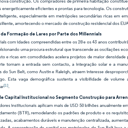
 nova construção. Os compradores de primeira habitação constitu
s energeticamente eficientes e prontas para tecnologia. Os const
nteligente, especialmente em metrópoles secundárias ricas em e
siliente, amortecendo o mercado de construção residencial dos EUA c
da Formação de Lares por Parte dos Millennials
nials com idades compreendidas entre os 28 e os 43 anos contribu
lsionando uma procura estrutural que transcende as oscilações ec
to e ricas em comodidades acelera projetos de maior densidade pe
rte tornam a entrada sem contacto, a integração solar e a man
s do Sun Belt, como Austin e Raleigh, atraem interesse despropor
o. Esta vaga demográfica sustenta a visibilidade de volume 
[1]
iar
.
de Capital Institucional no Segmento Construção para Arr
idores institucionais aplicam mais de USD 50 bilhões anualmente 
ndamento (BTR), remodelando os padrões de produto e os requisit
izadas, acabamentos duráveis e manutenção centralizada, aument
vida. A concentração de capital nas metrópoles do Sun Belt leva