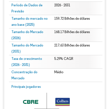
Período de Dados de
2026 - 2031
Previsão
Tamanho do mercado no
159.72 Bilhões de dólares
ano base (2025)
Tamanho do Mercado
168.17 Bilhões de dólares
(2026)
Tamanho do Mercado
217.63 Bilhões de dólares
(2031)
Taxa de crescimento
5.29% CAGR
(2026 - 2031)
Concentração do
Médio
Mercado
Imagem © Mordor Intelligence. O reuso requer atribuição conforme CC BY 4.0.
Principais jogadores