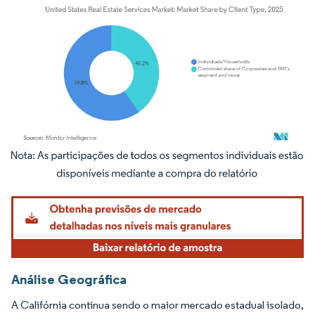
Imagem © Mordor Intelligence. O reuso requer atribuição conforme CC BY 4.0.
Análise Geográfica
A Califórnia continua sendo o maior mercado estadual isolado,