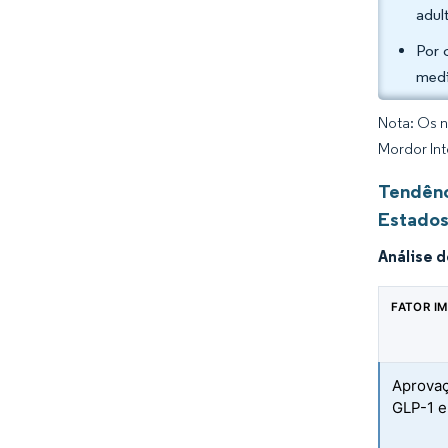
adul
Por 
medi
Nota: Os n
Mordor Int
Tendênc
Estados
Análise 
FATOR I
Aprovaç
GLP-1 e