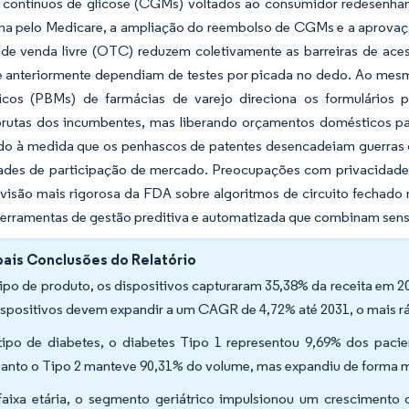
 contínuos de glicose (CGMs) voltados ao consumidor redesenham
lina pelo Medicare, a ampliação do reembolso de CGMs e a aprova
e venda livre (OTC) reduzem coletivamente as barreiras de aces
e anteriormente dependiam de testes por picada no dedo. Ao mesmo
icos (PBMs) de farmácias de varejo direciona os formulários pa
rutas dos incumbentes, mas liberando orçamentos domésticos par
o à medida que os penhascos de patentes desencadeiam guerras d
ades de participação de mercado. Preocupações com privacidade 
visão mais rigorosa da FDA sobre algoritmos de circuito fechado
ferramentas de gestão preditiva e automatizada que combinam sens
pais Conclusões do Relatório
tipo de produto, os dispositivos capturaram 35,38% da receita e
ispositivos devem expandir a um CAGR de 4,72% até 2031, o mais rá
tipo de diabetes, o diabetes Tipo 1 representou 9,69% dos pac
anto o Tipo 2 manteve 90,31% do volume, mas expandiu de forma
faixa etária, o segmento geriátrico impulsionou um crescimento