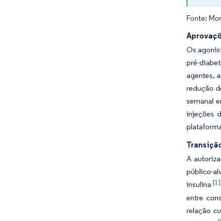
Fonte: Mor
Aprovaçõ
Os agonis
pré-diabe
agentes, 
redução d
semanal e
injeções 
plataform
Transiçã
A autoriz
público-a
[1]
insulina
entre con
relação c