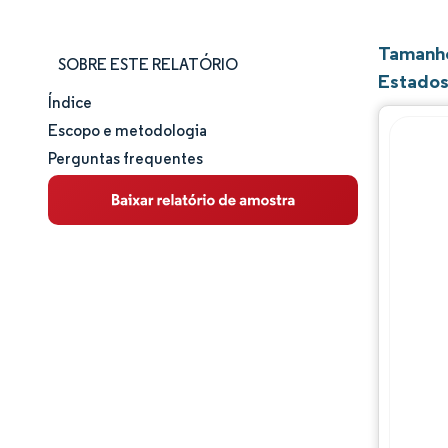
Tamanho
SOBRE ESTE RELATÓRIO
Estados
Índice
Tamanho e participação de mercado
Escopo e metodologia
Perguntas frequentes
Análise de mercado
Tendências e insights
Análise de segmentos
Análise geográfica
Panorama competitivo
Principais jogadores