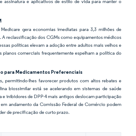
 assinatura e aplicativos de estilo de vida para manter o
M
 Medicare gera economias imediatas para 3,3 milhões de
iais. A reclassificação dos CGMs como equipamentos médicos
 essas políticas elevam a adoção entre adultos mais velhos e
Os planos comerciais frequentemente espelham a política do
nto para Medicamentos Preferenciais
 permitindo-lhes favorecer produtos com altos rebates e
lina biossimilar está se acelerando em sistemas de saúde
ca e inibidores de DPP-4 mais antigos deslocam participação
ação em andamento da Comissão Federal de Comércio podem
der de precificação de curto prazo.