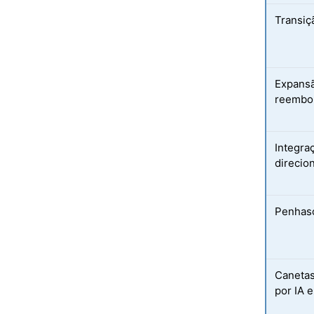
Transiç
Expansã
reembo
Integra
direcio
Penhasc
Canetas
por IA 