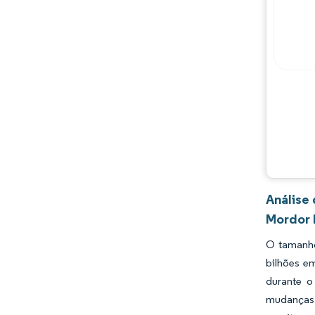
Desenvolvimentos da indústria
Análise
Mordor 
O tamanho
bilhões e
durante o
mudanças 