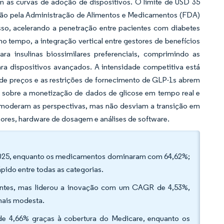
 as curvas de adoção de dispositivos. O limite de USD 35
ção pela Administração de Alimentos e Medicamentos (FDA)
so, acelerando a penetração entre pacientes com diabetes
 tempo, a integração vertical entre gestores de benefícios
ra insulinas biossimilares preferenciais, comprimindo as
a dispositivos avançados. A intensidade competitiva está
e preços e as restrições de fornecimento de GLP-1s abrem
sobre a monetização de dados de glicose em tempo real e
 moderam as perspectivas, mas não desviam a transição em
ores, hardware de dosagem e análises de software.
m 2025, enquanto os medicamentos dominaram com 64,62%;
pido entre todas as categorias.
ientes, mas liderou a inovação com um CAGR de 4,53%,
 mais modesta.
 de 4,66% graças à cobertura do Medicare, enquanto os