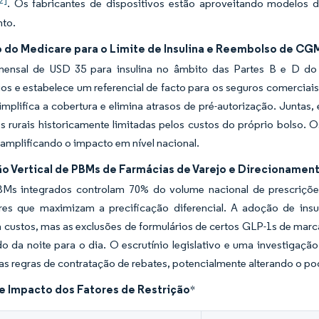
2]
. Os fabricantes de dispositivos estão aproveitando modelos de
to.
 do Medicare para o Limite de Insulina e Reembolso de CG
mensal de USD 35 para insulina no âmbito das Partes B e D do
rios e estabelece um referencial de facto para os seguros comerc
implifica a cobertura e elimina atrasos de pré-autorização. Juntas,
 rurais historicamente limitadas pelos custos do próprio bolso. 
amplificando o impacto em nível nacional.
ão Vertical de PBMs de Farmácias de Varejo e Direcioname
Ms integrados controlam 70% do volume nacional de prescrições,
ares que maximizam a precificação diferencial. A adoção de insu
a custos, mas as exclusões de formulários de certos GLP-1s de mar
o da noite para o dia. O escrutínio legislativo e uma investig
as regras de contratação de rebates, potencialmente alterando o po
de Impacto dos Fatores de Restrição
*