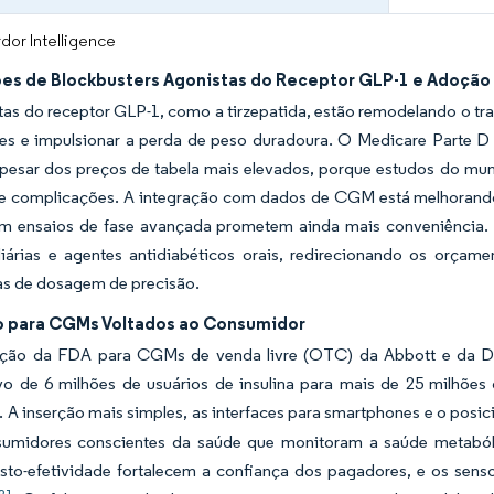
dor Intelligence
es de Blockbusters Agonistas do Receptor GLP-1 e Adoção
tas do receptor GLP-1, como a tirzepatida, estão remodelando o t
tes e impulsionar a perda de peso duradoura. O Medicare Parte D 
apesar dos preços de tabela mais elevados, porque estudos do mu
e complicações. A integração com dados de CGM está melhorando 
m ensaios de fase avançada prometem ainda mais conveniência. O
diárias e agentes antidiabéticos orais, redirecionando os orça
as de dosagem de precisão.
o para CGMs Voltados ao Consumidor
ação da FDA para CGMs de venda livre (OTC) da Abbott e da De
lvo de 6 milhões de usuários de insulina para mais de 25 milhõe
. A inserção mais simples, as interfaces para smartphones e o pos
sumidores conscientes da saúde que monitoram a saúde metaból
usto-efetividade fortalecem a confiança dos pagadores, e os sen