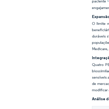
[
paciente
engajamen
Expansão
O limite 
beneficiá
duráveis s
populações
Medicare, 
Integraç
Quatro PB
biossimil
sensíveis 
de mercad
modificar 
Análise 