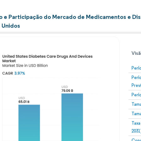
 e Participação do Mercado de Medicamentos e Dis
 Unidos
Visã
Perí
Perí
Prev
Perí
Tama
Tama
Imagem © Mordor Intelligence. O reuso requer atribuiç
Taxa
2031
Conc