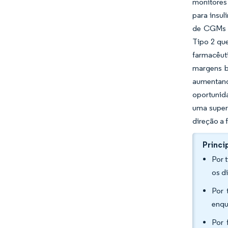
monitores
para insu
de CGMs d
Tipo 2 qu
farmacêut
margens b
aumentand
oportunid
uma super
direção a 
Princi
Por 
os d
Por 
enqu
Por 