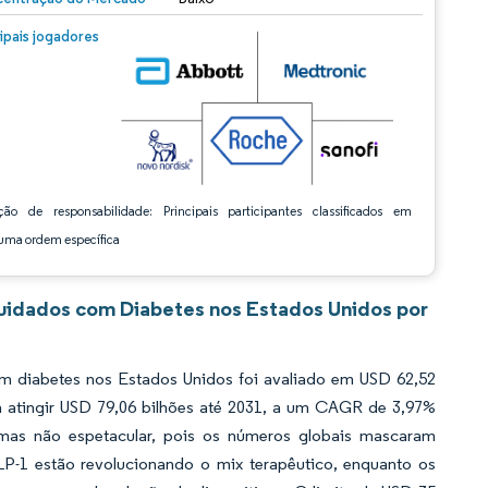
m © Mordor Intelligence. O reuso requer atribuição conforme CC BY 4.0.
cipais jogadores
ção de responsabilidade: Principais participantes classificados em
ma ordem específica
uidados com Diabetes nos Estados Unidos por
 diabetes nos Estados Unidos foi avaliado em USD 62,52
a atingir USD 79,06 bilhões até 2031, a um CAGR de 3,97%
 mas não espetacular, pois os números globais mascaram
LP-1 estão revolucionando o mix terapêutico, enquanto os