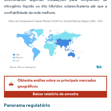
nitrogênio líquido ou kits híbridos solares/bateria até que a
confiabilidade da rede melhore.
Imagem © Mordor Intelligence. O reuso requer atribuição conforme CC BY 4.0.
Panorama regulatório