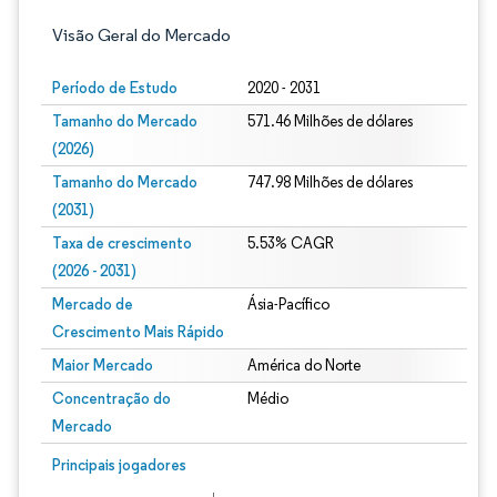
Visão Geral do Mercado
Período de Estudo
2020 - 2031
Tamanho do Mercado
571.46 Milhões de dólares
(2026)
Tamanho do Mercado
747.98 Milhões de dólares
(2031)
Taxa de crescimento
5.53% CAGR
(2026 - 2031)
Mercado de
Ásia-Pacífico
Crescimento Mais Rápido
Maior Mercado
América do Norte
Concentração do
Médio
Mercado
Imagem © Mordor Intelligence. O reuso requer atribuição conforme CC BY 4.0.
Principais jogadores