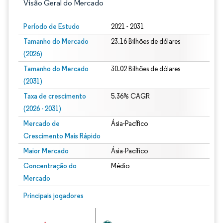
Visão Geral do Mercado
Período de Estudo
2021 - 2031
Tamanho do Mercado
23.16 Bilhões de dólares
(2026)
Tamanho do Mercado
30.02 Bilhões de dólares
(2031)
Taxa de crescimento
5.36% CAGR
(2026 - 2031)
Mercado de
Ásia-Pacífico
Crescimento Mais Rápido
Maior Mercado
Ásia-Pacífico
Concentração do
Médio
Mercado
Imagem © Mordor Intelligence. O reuso requer atribuição conforme CC BY 4.0.
Principais jogadores