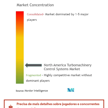
Imagem © Mordor Intelligence. O reuso requer atribuição conforme CC BY 4.0.