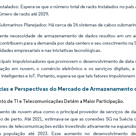
nstalados: Espera-se que o número total de racks instalados no país
úmero de racks até 2029.
ubmarinos Planejados: Há cerca de 26 sistemas de cabos submarin
cente necessidade de armazenamento de dados resultou em um au
 contribuem para a demanda por data centers e seu crescimento na Su
vidades empresariais e nas iniciativas tecnológicas.
cipais impulsionadores que promovem o desenvolvimento de data ce
ção em nuvem, o comércio eletrônico e os serviços digitais, a en
 inteligentes e IoT. Portanto, espera-se que tais fatores impulsion
ias e Perspectivas do Mercado de Armazenamento d
o de TI e Telecomunicações Detém a Maior Participação.
nto de nuvem atua como o principal provedor de serviços de da
o de perto. Até 2021, estimava-se que as conexões 5G na Suécia c
res de telecomunicações estão investindo ativamente na expansão 
 população até 2023. Esse aumento no desenvolvimento de 