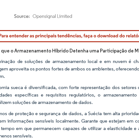
rdor Intelligence. O reuso requer atribuição conforme CC BY 4.0.
 que o Armazenamento Híbrido Detenha uma Participação de Me
inação de soluções de armazenamento local e em nuvem é ch
em aproveita os pontos fortes de ambos os ambientes, oferecendo a
em.
mia sueca é diversificada, com forte representação dos setores
dades específicas e requisitos regulatórios, o armazenamento
lizem soluções de armazenamento de dados.
os de proteção e segurança de dados, a Suécia tem alta priorid
em informações sensíveis localmente. Garante que estejam em c
tempo em que permanecem capazes de utilizar a elasticidade e 
enos sensíveis.