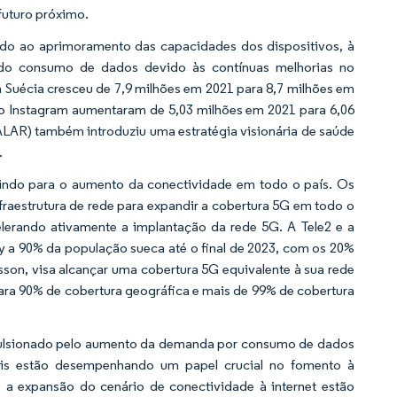
futuro próximo.
do ao aprimoramento das capacidades dos dispositivos, à
 do consumo de dados devido às contínuas melhorias no
Suécia cresceu de 7,9 milhões em 2021 para 8,7 milhões em
o Instagram aumentaram de 5,03 milhões em 2021 para 6,06
LAR) também introduziu uma estratégia visionária de saúde
.
uindo para o aumento da conectividade em todo o país. Os
raestrutura de rede para expandir a cobertura 5G em todo o
acelerando ativamente a implantação da rede 5G. A Tele2 e a
 a 90% da população sueca até o final de 2023, com os 20%
sson, visa alcançar uma cobertura 5G equivalente à sua rede
ara 90% de cobertura geográfica e mais de 99% de cobertura
mpulsionado pelo aumento da demanda por consumo de dados
tais estão desempenhando um papel crucial no fomento à
e a expansão do cenário de conectividade à internet estão