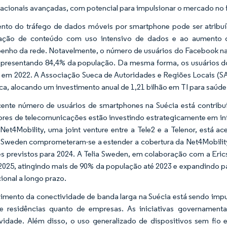
cionais avançadas, com potencial para impulsionar o mercado no 
to do tráfego de dados móveis por smartphone pode ser atribuí
eração de conteúdo com uso intensivo de dados e ao aumento
nho da rede. Notavelmente, o número de usuários do Facebook na 
epresentando 84,4% da população. Da mesma forma, os usuários d
 em 2022. A Associação Sueca de Autoridades e Regiões Locais (SA
ica, alocando um investimento anual de 1,21 bilhão em TI para saúde
ente número de usuários de smartphones na Suécia está contrib
res de telecomunicações estão investindo estrategicamente em inf
 Net4Mobility, uma joint venture entre a Tele2 e a Telenor, está 
 Sweden comprometeram-se a estender a cobertura da Net4Mobility
es previstos para 2024. A Telia Sweden, em colaboração com a Eric
2025, atingindo mais de 90% da população até 2023 e expandindo p
ional a longo prazo.
imento da conectividade de banda larga na Suécia está sendo i
de residências quanto de empresas. As iniciativas governamen
vidade. Além disso, o uso generalizado de dispositivos sem fio 