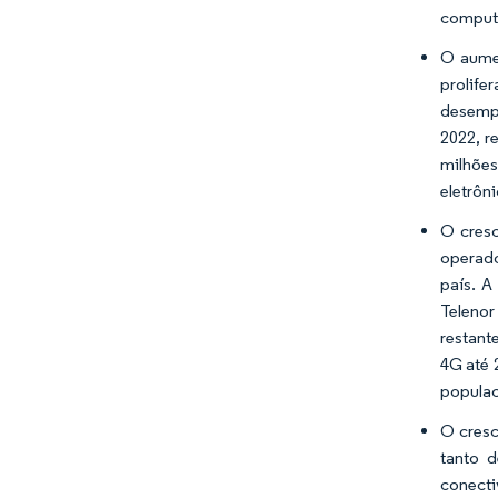
computa
O aumen
prolif
desempe
2022, r
milhões
eletrôn
O cresc
operado
país. A
Telenor
restant
4G até 
populac
O cresc
tanto 
conecti