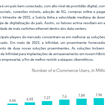
a é um país bem conectado, com alto nível de prontidão digital, co
sociais, conexões móveis, adoção de 5G, compras online e pag
 trimestre de 2022, a Suécia tinha a velocidade mediana de dow
gia de digitalização do país. Assim, os fatores acima resultam e
dade de mais switches ethernet dentro dos data centers.
cipais players do mercado concentram-se em melhorar as soluçõe
cado. Em maio de 2023, a Infinidat, um proeminente fornecedo
ento de duas novas soluções proeminentes. As soluções incluem
 da Infinidat para implantações de armazenamento em nuvem híbrid
 empresarial, a fim de melhor resistir a ataques cibernéticos.