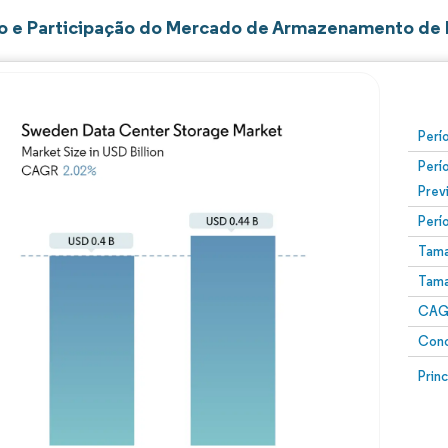
 e Participação do Mercado de Armazenamento de 
Perí
Perí
Prev
Perí
Tama
Tama
CAGR
Conc
Prin