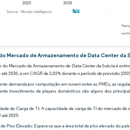
Imagem © Mordor Intelligence. O reuso requer atribuição conforme CC BY 4.0.
*Isen
nenhu
 do Mercado de Armazenamento de Data Center da Su
 do Mercado de Armazenamento de Data Center da Suécia é estimad
o até 2030, a um CAGR de 2,02% durante o período de previsão (202
ente demanda por computação em nuvem entre as PMEs, as regula
ente investimento de players domésticos são alguns dos princip
ade de Carga de TI: A capacidade de carga de TI do mercado de da
até 2029.
de Piso Elevado: Espera-se que a área total de piso elevado do país