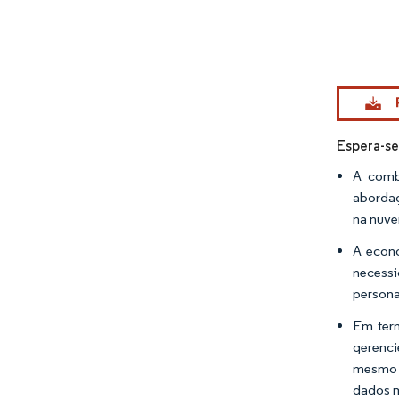
Imagem © Mo
Espera-se
A comb
abordag
na nuv
A econo
necessi
persona
Em term
gerenci
mesmo 
dados m