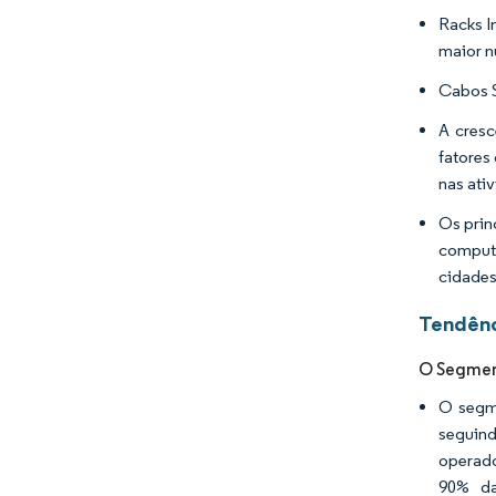
Racks I
maior n
Cabos S
A cres
fatores
nas ati
Os prin
computa
cidades
Tendênc
O Segment
O segme
seguind
operado
90% da