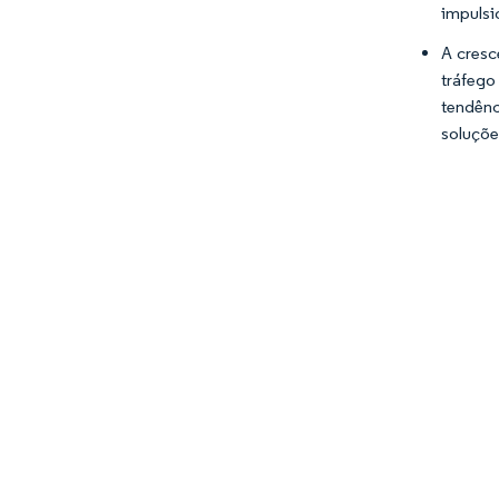
impulsi
A cresc
tráfego
tendên
soluçõ