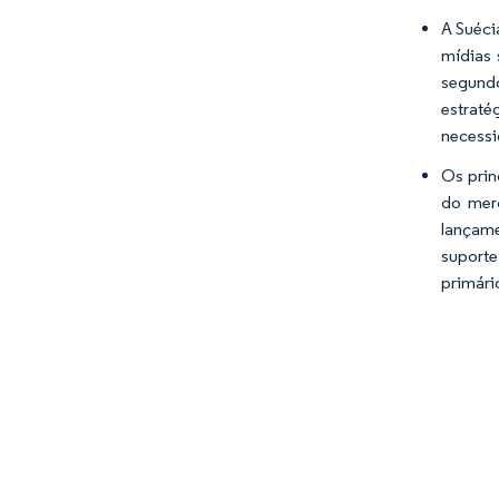
A Suéci
mídias 
segundo
estraté
necessi
Os prin
do mer
lançam
suporte
primário