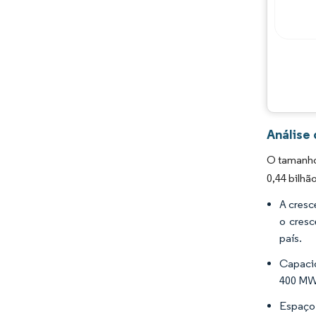
Análise
O tamanho
0,44 bilhã
A cresc
o cresc
país.
Capacid
400 MW 
Espaço 