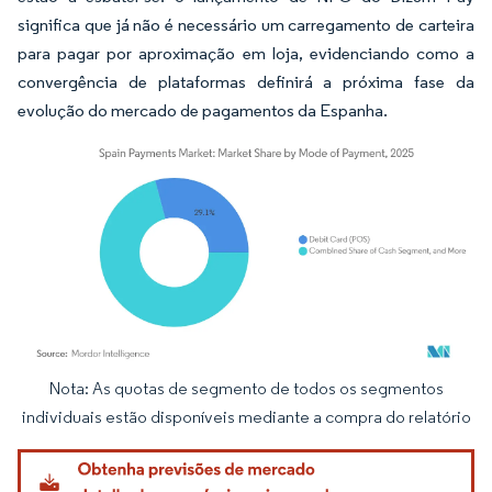
significa que já não é necessário um carregamento de carteira
para pagar por aproximação em loja, evidenciando como a
convergência de plataformas definirá a próxima fase da
evolução do mercado de pagamentos da Espanha.
Nota: As quotas de segmento de todos os segmentos
Imagem © Mordor Intelligence. O reuso requer atribuição conforme CC BY 4.0.
individuais estão disponíveis mediante a compra do relatório