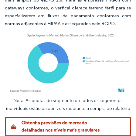
gateways conformes, o vertical oferece terreno fértil para se
especializarem em fluxos de pagamento conformes com
normas adjacentes à HIPAA e assegurados pelo RGPD.
Nota: As quotas de segmento de todos os segmentos
Imagem © Mordor Intelligence. O reuso requer atribuição conforme CC BY 4.0.
individuais estão disponíveis mediante a compra do relatório