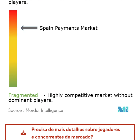
Imagem © Mordor Intelligence. O reuso requer atribuição conforme CC BY 4.0.