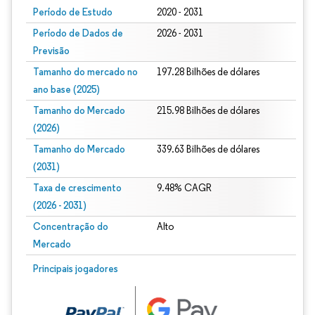
Período de Estudo
2020 - 2031
Período de Dados de
2026 - 2031
Previsão
Tamanho do mercado no
197.28 Bilhões de dólares
ano base (2025)
Tamanho do Mercado
215.98 Bilhões de dólares
(2026)
Tamanho do Mercado
339.63 Bilhões de dólares
(2031)
Taxa de crescimento
9.48% CAGR
(2026 - 2031)
Concentração do
Alto
Mercado
Imagem © Mordor Intelligence. O reuso requer atribuição conforme CC BY 4.0.
Principais jogadores