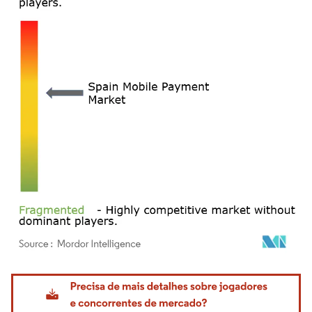
Imagem © Mordor Intelligence. O reuso requer atribuição conforme CC BY 4.0.