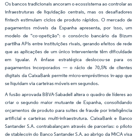
Os bancos tradicionais ancoram o ecossistema ao controlar as
infraestruturas de liquidação centrais, mas os desafiadores
fintech estimulam ciclos de produto rápidos. O mercado de
pagamentos móveis da Espanha apresenta, por isso, um
modelo de "co-opetição": o consórcio bancário da Bizum
partilha APIs entre instituições rivais, gerando efeitos de rede
que as aplicações de um único interveniente têm dificuldade
em igualar. A ênfase estratégica deslocou-se para os
pagamentos incorporados — o rácio de 70,5% de clientes
digitais da CaixaBank permite micro-empréstimos in-app que
se liquidam via carteiras móveis em segundos.
A fusão aprovada BBVA-Sabadell altera o quadro de líderes ao
criar o segundo maior mutuante de Espanha, consolidando
orçamentos de produto para suites de fraude por inteligência
artificial e carteiras multi-infraestrutura. CaixaBank e Banco
Santander S.A. contrabalançam através de parcerias: o piloto
de stablecoin do Banco Santander S.A. ao abrigo da MiCA visa