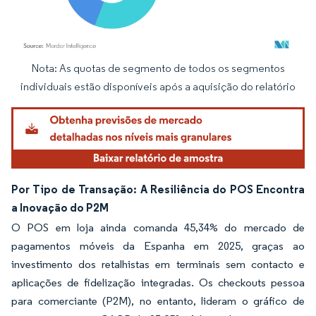
Nota: As quotas de segmento de todos os segmentos
Imagem © Mordor Intelligence. O reuso requer atribuição conforme CC BY 4.0.
individuais estão disponíveis após a aquisição do relatório
Por Tipo de Transação: A Resiliência do POS Encontra
a Inovação do P2M
O POS em loja ainda comanda 45,34% do mercado de
pagamentos móveis da Espanha em 2025, graças ao
investimento dos retalhistas em terminais sem contacto e
aplicações de fidelização integradas. Os checkouts pessoa
para comerciante (P2M), no entanto, lideram o gráfico de