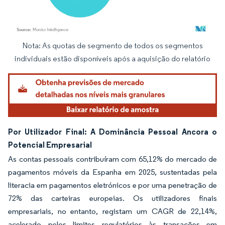
Nota: As quotas de segmento de todos os segmentos
Imagem © Mordor Intelligence. O reuso requer atribuição conforme CC BY 4.0.
individuais estão disponíveis após a aquisição do relatório
Por Utilizador Final: A Dominância Pessoal Ancora o
Potencial Empresarial
As contas pessoais contribuíram com 65,12% do mercado de
pagamentos móveis da Espanha em 2025, sustentadas pela
literacia em pagamentos eletrónicos e por uma penetração de
72% das carteiras europeias. Os utilizadores finais
empresariais, no entanto, registam um CAGR de 22,14%,
acelerado pelos limites regulatórios às transações em