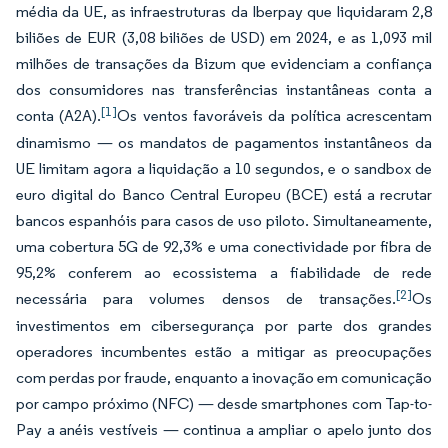
média da UE, as infraestruturas da Iberpay que liquidaram 2,8
biliões de EUR (3,08 biliões de USD) em 2024, e as 1,093 mil
milhões de transações da Bizum que evidenciam a confiança
dos consumidores nas transferências instantâneas conta a
[1]
conta (A2A).
Os ventos favoráveis da política acrescentam
dinamismo — os mandatos de pagamentos instantâneos da
UE limitam agora a liquidação a 10 segundos, e o sandbox de
euro digital do Banco Central Europeu (BCE) está a recrutar
bancos espanhóis para casos de uso piloto. Simultaneamente,
uma cobertura 5G de 92,3% e uma conectividade por fibra de
95,2% conferem ao ecossistema a fiabilidade de rede
[2]
necessária para volumes densos de transações.
Os
investimentos em cibersegurança por parte dos grandes
operadores incumbentes estão a mitigar as preocupações
com perdas por fraude, enquanto a inovação em comunicação
por campo próximo (NFC) — desde smartphones com Tap-to-
Pay a anéis vestíveis — continua a ampliar o apelo junto dos