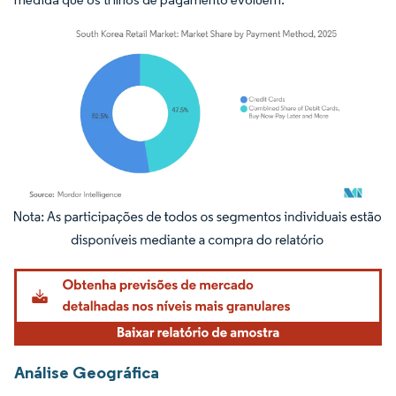
Imagem © Mordor Intelligence. O reuso requer atribuição conforme CC BY 4.0.
Análise Geográfica