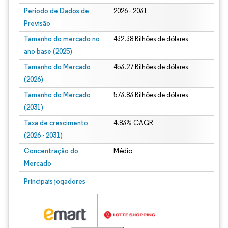
Período de Dados de
2026 - 2031
Previsão
Tamanho do mercado no
432.38 Bilhões de dólares
ano base (2025)
Tamanho do Mercado
453.27 Bilhões de dólares
(2026)
Tamanho do Mercado
573.83 Bilhões de dólares
(2031)
Taxa de crescimento
4.83% CAGR
(2026 - 2031)
Concentração do
Médio
Mercado
Imagem © Mordor Intelligence. O reuso requer atribuição conforme CC BY 4.0.
Principais jogadores