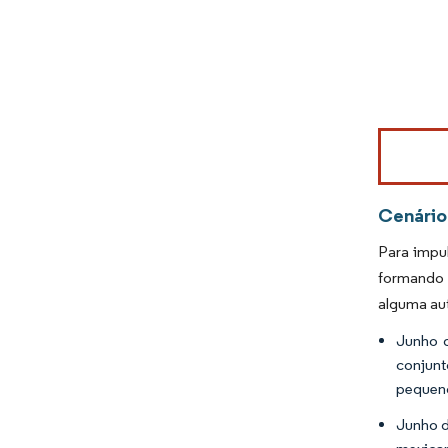
Imagem © Mo
Cenário
Para impul
formando p
alguma au
Junho d
conjunt
pequeno
Junho d