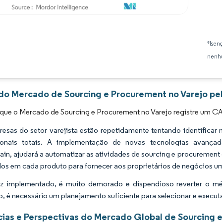
Imagem © Mordor Intelligence. O reuso requer atribuição conforme CC BY 4.0.
*Isen
nenhu
 do Mercado de Sourcing e Procurement no Varejo pel
 que o Mercado de Sourcing e Procurement no Varejo registre um C
esas do setor varejista estão repetidamente tentando identificar
ionais totais. A implementação de novas tecnologias avançadas
ain, ajudará a automatizar as atividades de sourcing e procurement
os em cada produto para fornecer aos proprietários de negócios um
 implementado, é muito demorado e dispendioso reverter o mét
o, é necessário um planejamento suficiente para selecionar e execu
ias e Perspectivas do Mercado Global de Sourcing 