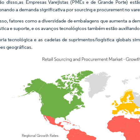
o disso,as Empresas Varejistas (PMEs e de Grande Porte) estã
onando a demanda significativa por sourcing e procurement no vare
sso, fatores como a diversidade de embalagens que aumenta a deman
stica e suporte, e os avanços tecnológicos também estão auxiliand
ria tecnológica e as cadeias de suprimentos/logística globais si
ões geográficas.