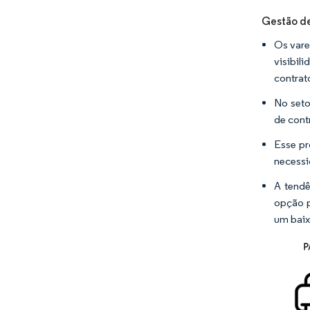
Gestão de
Os vare
visibil
contrat
No seto
de cont
Esse pr
necessi
A tendê
opção p
um baix