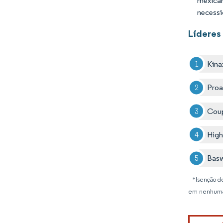
mexican
necessi
Líderes
Kina
Proa
Coup
Hig
Basw
*Isenção de
em nenhuma