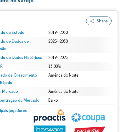
ent no Varejo
Share
odo de Estudo
2019 - 2030
odo de Dados de
2025 - 2030
isão
odo de Dados Históricos
2019 - 2023
R
13.00%
ado de Crescimento
América do Norte
 Rápido
r Mercado
América do Norte
entração do Mercado
Baixo
cipais jogadores