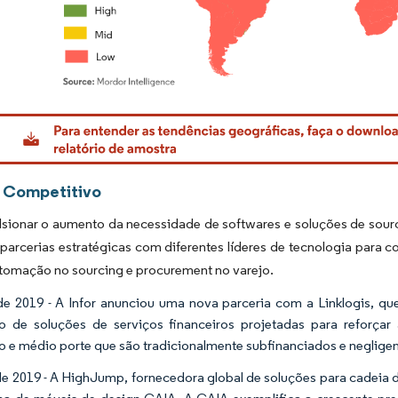
rdor Intelligence. O reuso requer atribuição conforme CC BY 4.0.
 Competitivo
sionar o aumento da necessidade de softwares e soluções de sourc
arcerias estratégicas com diferentes líderes de tecnologia para 
tomação no sourcing e procurement no varejo.
e 2019 - A Infor anunciou uma nova parceria com a Linklogis, que
o de soluções de serviços financeiros projetadas para reforça
 e médio porte que são tradicionalmente subfinanciados e neglige
e 2019 - A HighJump, fornecedora global de soluções para cadeia d