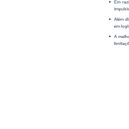
Em razã
impulsi
Além di
em logí
A melho
limitaç