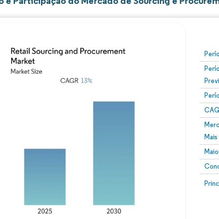
 e Participação do Mercado de Sourcing e Procurem
Perí
Perí
Prev
Perí
CAG
Merc
Mais
Maio
Conc
Prin