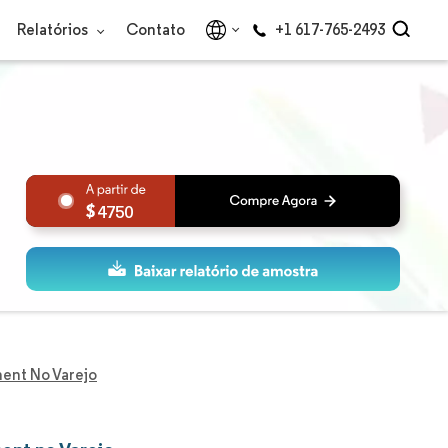
Relatórios
Contato
+1 617-765-2493
4750
ent No Varejo