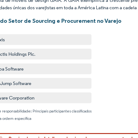
a de móveis de design GAIA. A GAIA exemplifica a crescente pr
dades únicas dos varejistas em toda a América Latina com a cadeia
 do Setor de Sourcing e Procurement no Varejo
xis
ctis Holdings Plc.
a Software
hJump Software
are Corporation
 responsabilidade: Principais participantes classificados
 ordem específica
Imagem © 