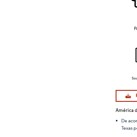
Imagem © Mo
América d
De acor
Texas p