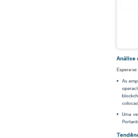
Análise
Espera-se
As empr
operac
blockch
colocad
Uma vez
Portant
Tendênc