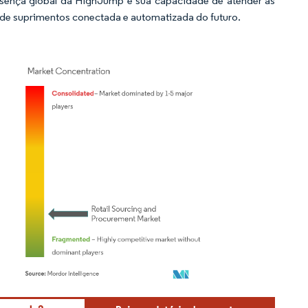
esença global da HighJump e sua capacidade de atender às
 de suprimentos conectada e automatizada do futuro.
Mordor Intelligence. O reuso requer atribuição conforme CC BY 4.0.