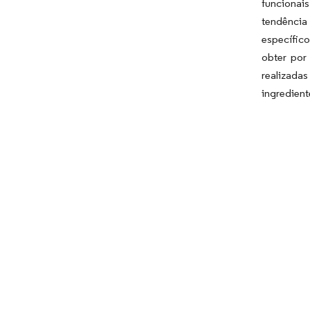
funcionai
tendência
específic
obter por
realizada
ingredient