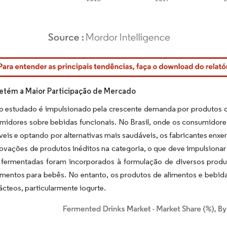
rdor Intelligence. O reuso requer atribuição conforme CC BY 4.0.
Detém a Maior Participação de Mercado
 estudado é impulsionado pela crescente demanda por produtos de
midores sobre bebidas funcionais. No Brasil, onde os consumidor
eis e optando por alternativas mais saudáveis, os fabricantes en
ovações de produtos inéditos na categoria, o que deve impulsiona
 fermentadas foram incorporados à formulação de diversos produt
imentos para bebês. No entanto, os produtos de alimentos e bebid
ácteos, particularmente iogurte.