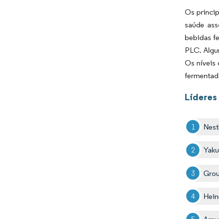
Os princi
saúde ass
bebidas fe
PLC. Algun
Os níveis
fermentad
Líderes
Nest
Yaku
Gro
Hein