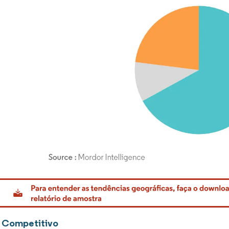
rdor Intelligence. O reuso requer atribuição conforme CC BY 4.0.
 Competitivo