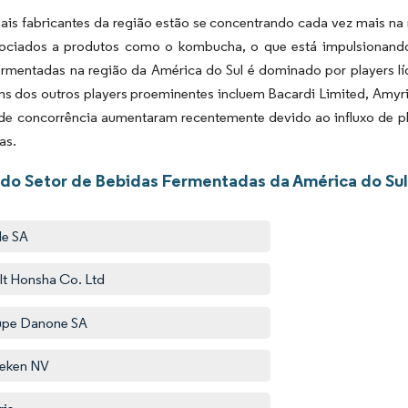
pais fabricantes da região estão se concentrando cada vez mais n
ociados a produtos como o kombucha, o que está impulsionand
rmentadas na região da América do Sul é dominado por players líde
s dos outros players proeminentes incluem Bacardi Limited, Amyri
 de concorrência aumentaram recentemente devido ao influxo de p
as.
 do Setor de Bebidas Fermentadas da América do Su
le SA
lt Honsha Co. Ltd
upe Danone SA
eken NV