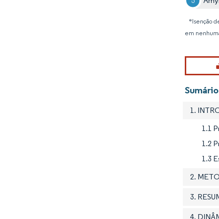
Amyr
*Isenção de
em nenhuma
Sumário
1. INT
1.1 
1.2 
1.3 
2. MET
3. RES
4. DIN