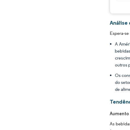
Análise
Espera-se
A Améri
bebidas
crescim
outros 
Os cons
do seto
de alim
Tendênc
Aumento 
As bebidas