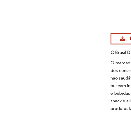
Imagem © Mo
O Brasil 
O mercado
dos consu
não saudáv
buscam in
e bebidas
snack e al
produtos l