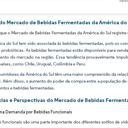
nenhu
Imagem © Mordor Intelligence. O reuso requer atribuição conforme CC BY 4.0.
 do Mercado de Bebidas Fermentadas da América do S
 que o Mercado de Bebidas Fermentadas da América do Sul registre
ca do Sul tem sido associada às bebidas fermentadas, pois os con
 probióticas. As bebidas fermentadas estão disponíveis para vend
ento do mercado na região. Essa tendência provavelmente impul
países, como Chile, Uruguai, Colômbia e Peru.
umidores da América do Sul têm uma maior compreensão da relação 
r. Além disso, o aumento do poder de compra entre a população de
entos e bebidas fermentadas.
ias e Perspectivas do Mercado de Bebidas Fermenta
na Demanda por Bebidas Funcionais
 funcionais são uma parte importante dos diferentes estilos de vi