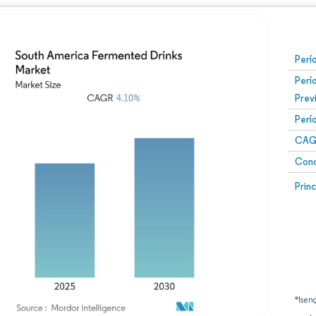
Perí
Perí
Prev
Perí
CAG
Conc
Prin
*Isen