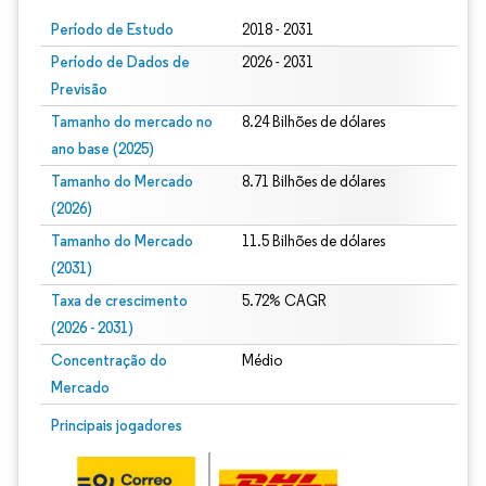
Período de Estudo
2018 - 2031
Período de Dados de
2026 - 2031
Previsão
Tamanho do mercado no
8.24 Bilhões de dólares
ano base (2025)
Tamanho do Mercado
8.71 Bilhões de dólares
(2026)
Tamanho do Mercado
11.5 Bilhões de dólares
(2031)
Taxa de crescimento
5.72% CAGR
(2026 - 2031)
Concentração do
Médio
Mercado
Imagem © Mordor Intelligence. O reuso requer atribuição conforme CC BY 4.0.
Principais jogadores