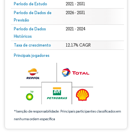
Período de Estudo
2021 - 2031
Período de Dados de
2026 - 2031
Previsão
Período de Dados
2021 - 2024
Históricos
Taxa de crescimento
12.17% CAGR
Imagem © Mordor Intelligence. O reuso requer atribuição conforme CC BY 4.0.
Principais jogadores
*Isenção de responsabilidade: Principais participantes classificados em
nenhuma ordem específica