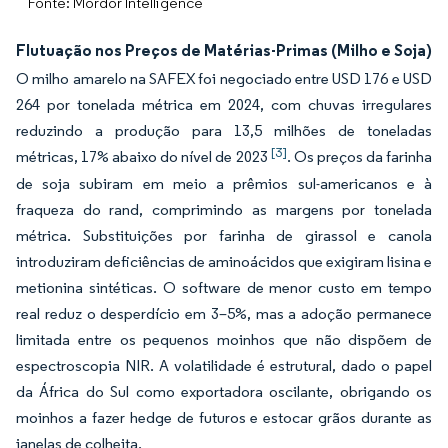
Fonte: Mordor Intelligence
Flutuação nos Preços de Matérias-Primas (Milho e Soja)
O milho amarelo na SAFEX foi negociado entre USD 176 e USD
264 por tonelada métrica em 2024, com chuvas irregulares
reduzindo a produção para 13,5 milhões de toneladas
[3]
métricas, 17% abaixo do nível de 2023
. Os preços da farinha
de soja subiram em meio a prêmios sul-americanos e à
fraqueza do rand, comprimindo as margens por tonelada
métrica. Substituições por farinha de girassol e canola
introduziram deficiências de aminoácidos que exigiram lisina e
metionina sintéticas. O software de menor custo em tempo
real reduz o desperdício em 3–5%, mas a adoção permanece
limitada entre os pequenos moinhos que não dispõem de
espectroscopia NIR. A volatilidade é estrutural, dado o papel
da África do Sul como exportadora oscilante, obrigando os
moinhos a fazer hedge de futuros e estocar grãos durante as
janelas de colheita.