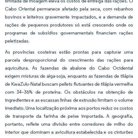
limitada de moagem eleva os custos de entrega das rações. O
Cabo Oriental permanece afetado pela seca, com rebanhos
bovinos e leiteiros gravemente impactados, e a demanda de
rações de pequenos produtores só está crescendo onde os
programas de subsídios governamentais financiam rações
peletizadas.
As províncias costeiras estão prontas para capturar uma
parcela desproporcional do crescimento das rações para
aquicultura. As fazendas de abalone do Cabo Ocidental
exigem misturas de alga-soja, enquanto as fazendas de tilápia
de KwaZulu-Natal buscam pellets flutuantes de tilápia vermelha
com 34–36% de proteína. Os obstáculos na obtenção de
ingredientes e as escassas linhas de extrusão limitam o volume
imediato. Uma localização próxima aos portos reduz os custos
de transporte da farinha de peixe importada. A geografia,
portanto, reflete uma divisão entre corredores de milho do
interior que dominam a avicultura estabelecida e os cinturões