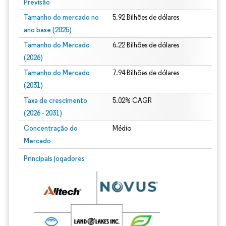
Previsão
Tamanho do mercado no
5.92 Bilhões de dólares
ano base (2025)
Tamanho do Mercado
6.22 Bilhões de dólares
(2026)
Tamanho do Mercado
7.94 Bilhões de dólares
(2031)
Taxa de crescimento
5.02% CAGR
(2026 - 2031)
Concentração do
Médio
Mercado
Imagem © Mordor Intelligence. O reuso requer atribuição conforme CC BY 4.0.
Principais jogadores