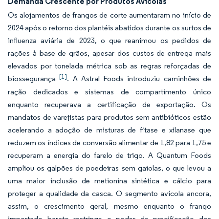
Demanda Crescente por Produtos Avícolas
Os alojamentos de frangos de corte aumentaram no início de
2024 após o retorno dos plantéis abatidos durante os surtos de
influenza aviária de 2023, o que reanimou os pedidos de
rações à base de grãos, apesar dos custos de entrega mais
elevados por tonelada métrica sob as regras reforçadas de
[1]
biossegurança
. A Astral Foods introduziu caminhões de
ração dedicados e sistemas de compartimento único
enquanto recuperava a certificação de exportação. Os
mandatos de varejistas para produtos sem antibióticos estão
acelerando a adoção de misturas de fitase e xilanase que
reduzem os índices de conversão alimentar de 1,82 para 1,75 e
recuperam a energia do farelo de trigo. A Quantum Foods
ampliou os galpões de poedeiras sem gaiolas, o que levou a
uma maior inclusão de metionina sintética e cálcio para
proteger a qualidade da casca. O segmento avícola ancora,
assim, o crescimento geral, mesmo enquanto o frango
importado barato restringe o poder de precificação dos