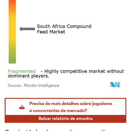
Imagem © Mordor Intelligence. O reuso requer atribuição conforme CC BY 4.0.