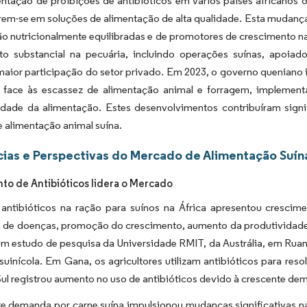
tação de proibições de antibióticos em vários países africanos o
rem-se em soluções de alimentação de alta qualidade. Esta mudanç
o nutricionalmente equilibradas e de promotores de crescimento nat
to substancial na pecuária, incluindo operações suínas, apoiad
maior participação do setor privado. Em 2023, o governo queniano i
r face às escassez de alimentação animal e forragem, implemen
lidade da alimentação. Estes desenvolvimentos contribuíram sign
e alimentação animal suína.
ias e Perspectivas do Mercado de Alimentação Suína
o de Antibióticos lidera o Mercado
antibióticos na ração para suínos na África apresentou crescime
 de doenças, promoção do crescimento, aumento da produtividade, 
Um estudo de pesquisa da Universidade RMIT, da Austrália, em Ruand
uinícola. Em Gana, os agricultores utilizam antibióticos para reso
Sul registrou aumento no uso de antibióticos devido à crescente de
te demanda por carne suína impulsionou mudanças significativas 