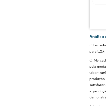
Análise
O tamanho
para 5,23 
O Mercado
pela muda
urbanizaç
produção d
satisfazer
a produçã
demonstra