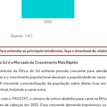
rdor Intelligence. O reuso requer atribuição conforme CC BY 4.0.
do Sul é o Mercado de Crescimento Mais Rápido
uinícola da África do Sul enfrenta pressão crescente para atend
o e o crescimento populacional elevaram a popularidade da carne s
 A crescente conscientização da população sobre dietas ricas em
nimal, incluindo a carne suína.
 com o FAOSTAT, o número de suínos abatidos para carne na Áfric
ões de cabeças em 2022. Essa crescente demanda impulsionou os 