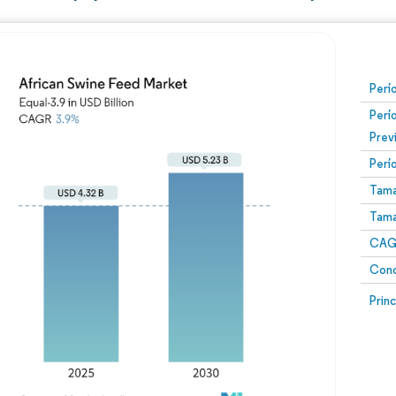
Perí
Perí
Prev
Perí
Tama
Tama
CAGR
Conc
Prin