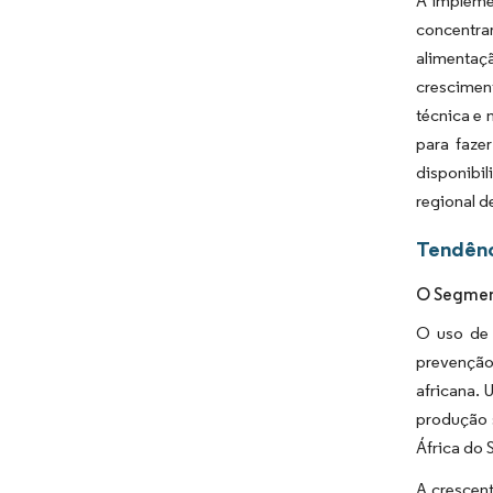
A implemen
concentra
alimentaçã
crescimen
técnica e 
para faze
disponibi
regional d
Tendênc
O Segment
O uso de 
prevenção
africana. 
produção s
África do 
A crescen