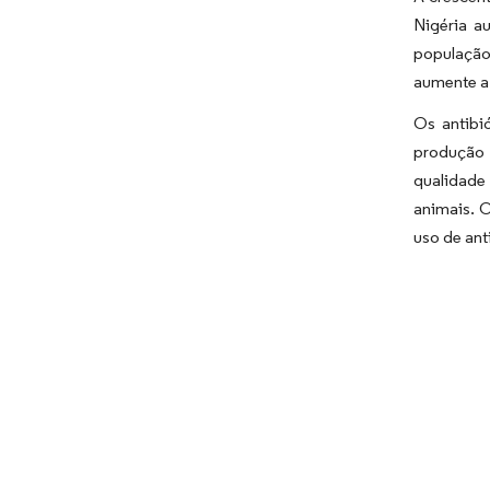
Nigéria a
população
aumente a 
Os antibi
produção i
qualidade 
animais. 
uso de ant