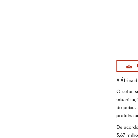
Imagem © Mo
A África 
O setor s
urbanizaçã
do peixe.
proteína a
De acordo
3,67 milh