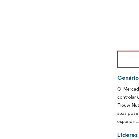
Imagem © Mo
Cenário
O Mercado
controlar 
Trouw Nut
suas posi
expandir a
Líderes