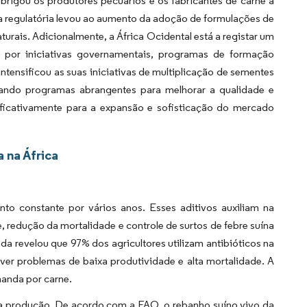
brigou os produtores pecuários e os fabricantes de carne a
a regulatória levou ao aumento da adoção de formulações de
urais. Adicionalmente, a África Ocidental está a registar um
o por iniciativas governamentais, programas de formação
ntensificou as suas iniciativas de multiplicação de sementes
tando programas abrangentes para melhorar a qualidade e
ificativamente para a expansão e sofisticação do mercado
 na África
nto constante por vários anos. Esses aditivos auxiliam na
redução da mortalidade e controle de surtos de febre suína
a revelou que 97% dos agricultores utilizam antibióticos na
lver problemas de baixa produtividade e alta mortalidade. A
manda por carne.
na produção. De acordo com a FAO, o rebanho suíno vivo da