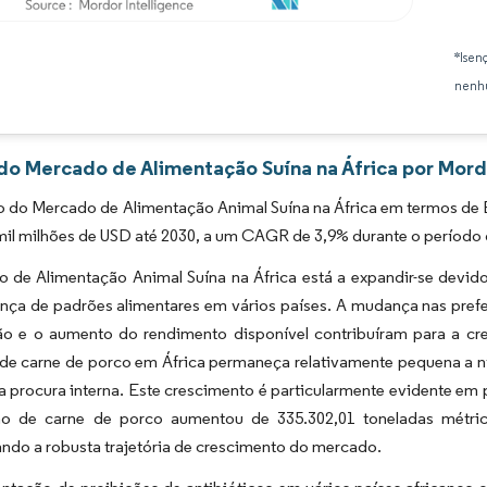
Imagem © Mordor Intelligence. O reuso requer atribuição conforme CC BY 4.0.
*Isen
nenhu
 do Mercado de Alimentação Suína na África por Mord
 do Mercado de Alimentação Animal Suína na África em termos de E
mil milhões de USD até 2030, a um CAGR de 3,9% durante o período 
 de Alimentação Animal Suína na África está a expandir-se devi
nça de padrões alimentares em vários países. A mudança nas prefe
ão e o aumento do rendimento disponível contribuíram para a cr
e carne de porco em África permaneça relativamente pequena a níve
 a procura interna. Este crescimento é particularmente evidente 
o de carne de porco aumentou de 335.302,01 toneladas métric
ndo a robusta trajetória de crescimento do mercado.