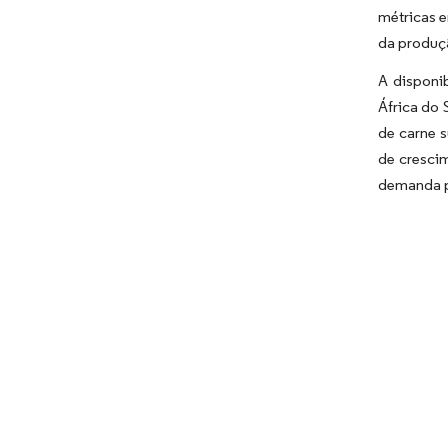
métricas 
da produç
A disponi
África do 
de carne 
de crescim
demanda po