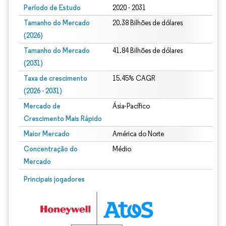
Período de Estudo
2020 - 2031
Tamanho do Mercado
20.38 Bilhões de dólares
(2026)
Tamanho do Mercado
41.84 Bilhões de dólares
(2031)
Taxa de crescimento
15.45% CAGR
(2026 - 2031)
Mercado de
Ásia-Pacífico
Crescimento Mais Rápido
Maior Mercado
América do Norte
Concentração do
Médio
Mercado
Imagem © Mordor Intelligence. O reuso requer atribuição conforme CC BY 4.0.
Principais jogadores