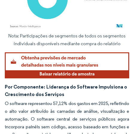
Nota: Participações de segmentos de todos os segmentos
Imagem © Mordor Intelligence. O reuso requer atribuição conforme CC BY 4.0.
individuais disponíveis mediante compra do relatório
Por Componente:
Liderança do Software Impulsiona o
Crescimento dos Serviços
O software representou 57,12% dos gastos em 2025, refletindo
o alto valor atribuído às camadas de análise, visualização e
automação. O software central de serviços públicos agora
incorpora painéis sem código, acesso baseado em funções e