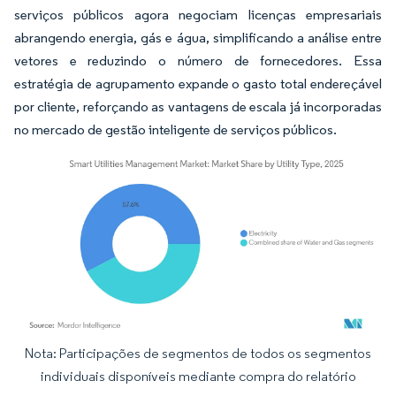
serviços públicos agora negociam licenças empresariais
abrangendo energia, gás e água, simplificando a análise entre
vetores e reduzindo o número de fornecedores. Essa
estratégia de agrupamento expande o gasto total endereçável
por cliente, reforçando as vantagens de escala já incorporadas
no mercado de gestão inteligente de serviços públicos.
Nota: Participações de segmentos de todos os segmentos
Imagem © Mordor Intelligence. O reuso requer atribuição conforme CC BY 4.0.
individuais disponíveis mediante compra do relatório