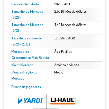
Período de Estudo
2020 - 2031
Tamanho do Mercado
2.65 Bilhões de dólares
(2026)
Tamanho do Mercado
4.48 Bilhões de dólares
(2031)
Taxa de crescimento
11.02% CAGR
(2026 - 2031)
Mercado de
Ásia-Pacífico
Crescimento Mais Rápido
Maior Mercado
América do Norte
Concentração do
Médio
Mercado
Imagem © Mordor Intelligence. O reuso requer atribuição conforme CC BY 4.0.
Principais jogadores