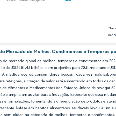
*Isen
nenhu
 do Mercado de Molhos, Condimentos e Temperos por
 do mercado global de molhos, temperos e condimentos em 2026 
2025 de USD 181,43 bilhões, com projeções para 2031 mostrando US
. À medida que os consumidores buscam cada vez mais sabores 
ara refeições, a criação de valor está aumentando em todos os ca
a de Alimentos e Medicamentos dos Estados Unidos de revogar 52 p
ão e ampliaram as vias para a inovação. Espera-se que essa mudanç
tes e formulações, fomentando a diferenciação de produtos e ate
crescente ênfase em hábitos alimentares saudáveis levou a um
 e sem glúten na categoria de molhos, temperos e condimentos. 