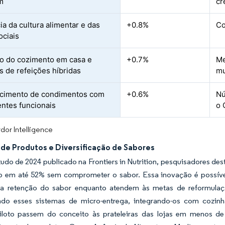
m
cr
ia da cultura alimentar e das
+0.8%
Co
ociais
 do cozimento em casa e
+0.7%
Me
s de refeições híbridas
m
ecimento de condimentos com
+0.6%
Nú
entes funcionais
o 
dor Intelligence
 de Produtos e Diversificação de Sabores
udo de 2024 publicado na Frontiers in Nutrition, pesquisadores d
p em até 52% sem comprometer o sabor. Essa inovação é possíve
a retenção do sabor enquanto atendem às metas de reformulaçã
ndo esses sistemas de micro-entrega, integrando-os com cozin
piloto passem do conceito às prateleiras das lojas em menos de