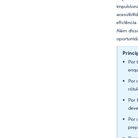
impulsion
acessibil
eficiênci
Além disso
oportunida
Princi
Por 
enqu
Por 
rótu
Por 
deve
Por 
prep