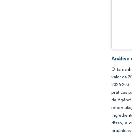
Oportunidades e perspectivas
Desenvolvimentos da indústria
Análise
O tamanho
valor de 
2026-2031
práticas p
da Agênci
reformulaç
ingredien
disso, a 
orgânicas