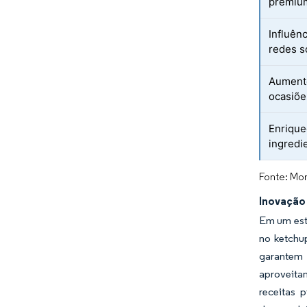
premiu
Influênc
redes s
Aumento
ocasiõe
Enriqu
ingredi
Fonte: Mor
Inovação
Em um est
no ketchu
garantem 
aproveita
receitas 