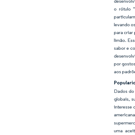
desenvolv
o rótulo 
particula
levando o
para criar
limão. Ess
sabor e c
desenvolv
por gosto
aos padrõe
Popularid
Dados do 
globais, 
interesse 
americana
supermerc
uma aceit