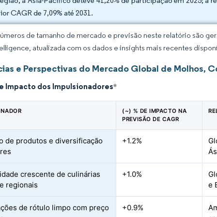
região, a Ásia-Pacífico deteve 41,20% de participação em 2025; a r
ior CAGR de 7,09% até 2031.
úmeros de tamanho de mercado e previsão neste relatório são gera
elligence, atualizada com os dados e insights mais recentes disponí
ias e Perspectivas do Mercado Global de Molhos, 
de Impacto dos Impulsionadores
*
ONADOR
(~) % DE IMPACTO NA
RE
PREVISÃO DE CAGR
o de produtos e diversificação
+1.2%
Gl
res
Ás
idade crescente de culinárias
+1.0%
Gl
 e regionais
e 
ções de rótulo limpo com preço
+0.9%
Am