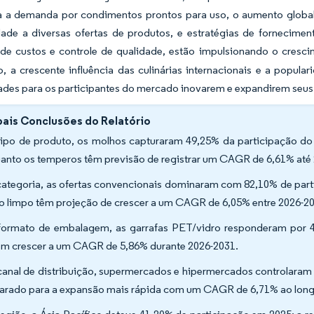
a a demanda por condimentos prontos para uso, o aumento global
idade a diversas ofertas de produtos, e estratégias de fornecime
a de custos e controle de qualidade, estão impulsionando o cre
, a crescente influência das culinárias internacionais e a popul
des para os participantes do mercado inovarem e expandirem seus 
pais Conclusões do Relatório
tipo de produto, os molhos capturaram 49,25% da participação 
anto os temperos têm previsão de registrar um CAGR de 6,61% até
categoria, as ofertas convencionais dominaram com 82,10% de parti
lo limpo têm projeção de crescer a um CAGR de 6,05% entre 2026-2
formato de embalagem, as garrafas PET/vidro responderam por 
m crescer a um CAGR de 5,86% durante 2026-2031.
canal de distribuição, supermercados e hipermercados controlaram 
arado para a expansão mais rápida com um CAGR de 6,71% ao long