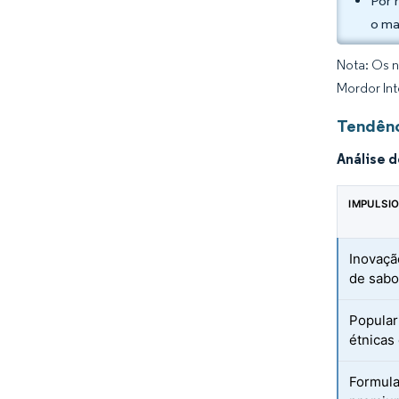
Por 
o ma
Nota: Os n
Mordor Int
Tendênc
Análise 
IMPULSI
Inovaçã
de sabo
Popular
étnicas
Formula