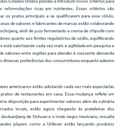
s Estados Unidos prestes a introduzir novos critérios para
 reformulações ricas em nutrientes. Esses critérios são
r os pratos principais a se qualificarem para esse rótulo,
casas de sabores e fabricantes de marcas estão colaborando
gochujang, aioli de yuzu fermentado e crema de chipotle com
res quanto aos limites regulatórios de sódio, equilibrando
 está valorizando cada vez mais a agilidade em pesquisa e
e sabores entre regiões para atender à crescente demanda
 as diversas preferências dos consumidores enquanto aderem
ares americanos estão adotando cada vez mais especiarias
pratos de restaurantes em casa. Essa mudança reflete um
 uma disposição para experimentar sabores além da culinária
ercados locais, estão agora chegando às prateleiras dos
oubanjiang de Sichuan e o mole negro mexicano, ressalta
grandes players como a Unilever estão lançando produtos