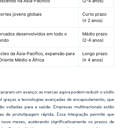
escendo na Ásia-Pacífico
(2-4 anos)
ortes jovens globais
Curto prazo
(≤ 2 anos)
rcados desenvolvidos em todo o
Médio prazo
undo
(2-4 anos)
cleo da Ásia-Pacífico, expansão para
Longo prazo
Oriente Médio e África
(≥ 4 anos)
estacaram um avanço: as marcas agora podem reduzir o sódio
l graças a tecnologias avançadas de encapsulamento, que
o voltadas para a saúde. Empresas multinacionais estão
has de prototipagem rápida. Essa integração permite que
 nove meses, acelerando significativamente os prazos de