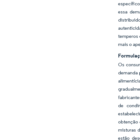
específic
essa dema
distribui
autentici
temperos 
mais o ape
Formulaç
Os consum
demanda po
alimentíc
gradualme
fabricant
de condim
estabelec
obtenção 
misturas d
estão des