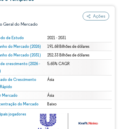
Ações
o Geral do Mercado
odo de Estudo
2021 - 2031
nho do Mercado (2026)
191.68 Bilhões de dólares
nho do Mercado (2031)
252.33 Bilhões de dólares
 de crescimento (2026 -
5.65% CAGR
)
ado de Crescimento
Ásia
ão conforme CC BY 4.0.
 Rápido
r Mercado
Ásia
entração do Mercado
Baixo
m © Mordor Intelligence. O reuso requer atribuição conforme CC BY 4.0.
cipais jogadores