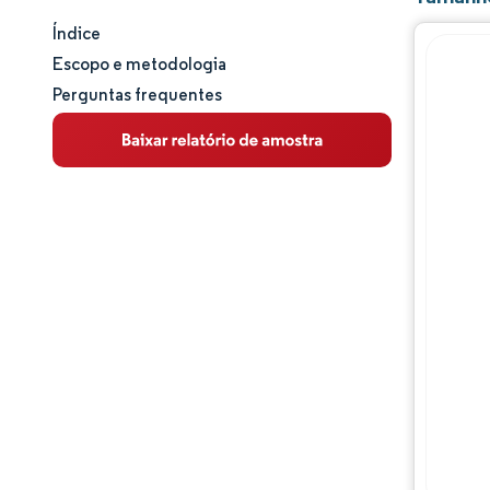
Índice
Tamanho e participação de mercado
Escopo e metodologia
Perguntas frequentes
Análise de mercado
Tendências e insights
Análise de segmentos
Análise geográfica
Panorama regulatório
Análise da cadeia de valor
Panorama competitivo
Principais jogadores