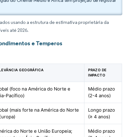
egião do Oriente Médio e África tem projeção de registrar
dos usando a estrutura de estimativa proprietária da
veis até 2026.
Condimentos e Temperos
LEVÂNCIA GEOGRÁFICA
PRAZO DE
IMPACTO
obal (foco na América do Norte e
Médio prazo
ia-Pacífico)
(2-4 anos)
obal (mais forte na América do Norte
Longo prazo
Europa)
(≥ 4 anos)
érica do Norte e União Europeia;
Médio prazo