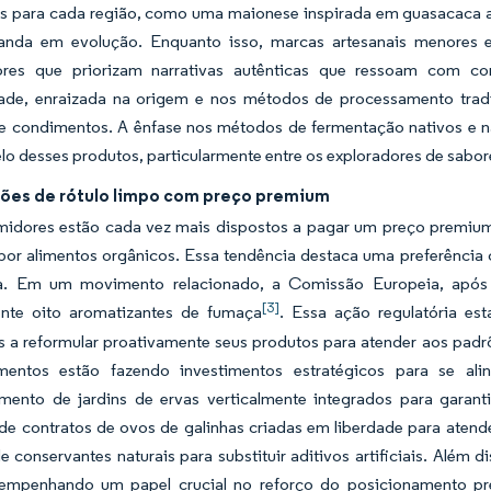
os para cada região, como uma maionese inspirada em guasacaca a
nda em evolução. Enquanto isso, marcas artesanais menores es
dores que priorizam narrativas autênticas que ressoam com c
dade, enraizada na origem e nos métodos de processamento trad
e condimentos. A ênfase nos métodos de fermentação nativos e n
lo desses produtos, particularmente entre os exploradores de sabore
ões de rótulo limpo com preço premium
idores estão cada vez mais dispostos a pagar um preço premium 
r alimentos orgânicos. Essa tendência destaca uma preferência cr
ia. Em um movimento relacionado, a Comissão Europeia, após r
[3]
nte oito aromatizantes de fumaça
. Essa ação regulatória est
es a reformular proativamente seus produtos para atender aos pad
entos estão fazendo investimentos estratégicos para se ali
imento de jardins de ervas verticalmente integrados para garant
de contratos de ovos de galinhas criadas em liberdade para atend
e conservantes naturais para substituir aditivos artificiais. Além 
empenhando um papel crucial no reforço do posicionamento pr