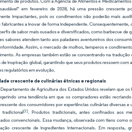
imento de produtos. Com a Agência de Alimentos e Medicamentos do
"saudável" em fevereiro de 2028, há uma pressão crescente por
rmente impactantes, pois os condimentos não poderão mais auxilia
s fabricantes a inovar de forma independente. Consequentemente, 
 perfis de sabor mais ousados e diversificados, como barbecue de 
es sabores atendem tanto aos paladares aventureiros dos consumido
onformidade. Assim, o mercado de molhos, temperos e condimentos
imento. As empresas também estão se concentrando na tradução d
s de inspiração global, garantindo que seus produtos ressoem com
s regulatórios em evolução.
ade crescente de culinárias étnicas e regionais
Departamento de Agricultura dos Estados Unidos revelam que os l
sugerindo uma tendência em que os compradores estão recriando 
crescente dos consumidores por experiências culinárias diversas e
[2]
 tradicional
. Produtos tradicionais, antes confinados aos m
ados convencionais. Essa mudança, observada com itens como o d
ação crescente de ingredientes internacionais. Em resposta, 