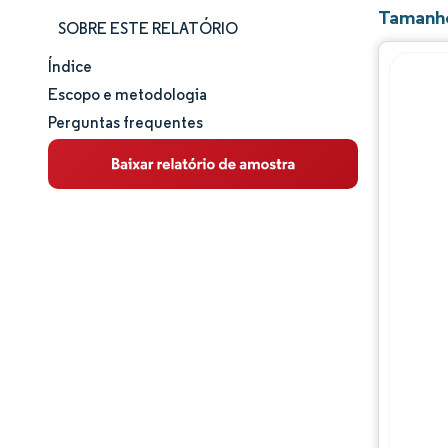
Tamanho
SOBRE ESTE RELATÓRIO
Índice
Tamanho e participação de mercado
Escopo e metodologia
Perguntas frequentes
Análise de mercado
Tendências e insights
Análise de segmentos
Análise geográfica
Panorama regulatório
Análise da cadeia de valor
Panorama competitivo