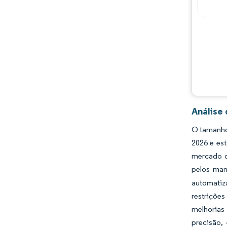
Principais jogadores
Oportunidades e perspectivas
Desenvolvimentos da indústria
Análise
O tamanho
2026 e es
mercado d
pelos man
automatiz
restriçõe
melhorias
precisão,