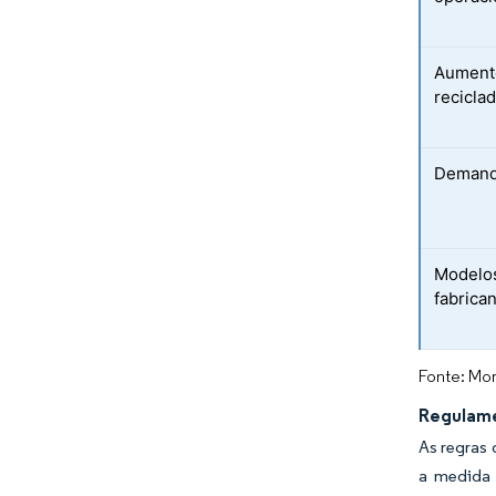
Aument
recicla
Demanda
Modelos
fabrica
Fonte: Mor
Regulame
As regras 
a medida 