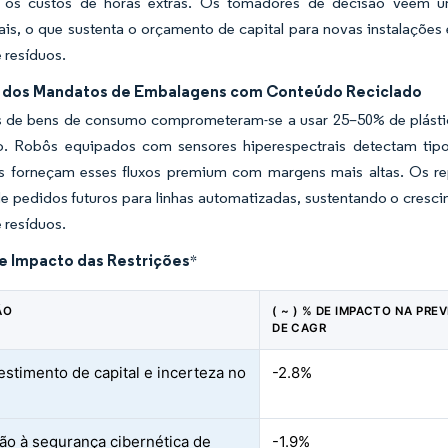
 os custos de horas extras. Os tomadores de decisão veem u
ais, o que sustenta o orçamento de capital para novas instalaçõe
 resíduos.
dos Mandatos de Embalagens com Conteúdo Reciclado
 de bens de consumo comprometeram-se a usar 25–50% de plástico 
io. Robôs equipados com sensores hiperespectrais detectam ti
es forneçam esses fluxos premium com margens mais altas. Os rep
de pedidos futuros para linhas automatizadas, sustentando o cresc
 resíduos.
de Impacto das Restrições
*
ÃO
( ~ ) % DE IMPACTO NA PRE
DE CAGR
vestimento de capital e incerteza no
-2.8%
ão à segurança cibernética de
-1.9%