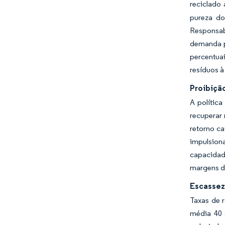
reciclado
pureza do
Responsab
demanda p
percentua
resíduos 
Proibiçã
A polític
recuperar 
retorno c
impulsion
capacidad
margens d
Escassez
Taxas de 
média 40 