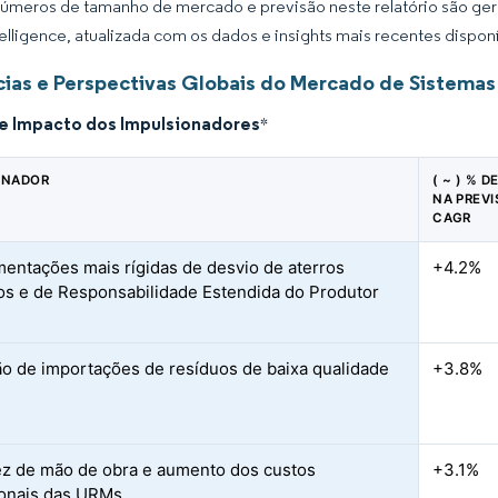
úmeros de tamanho de mercado e previsão neste relatório são gera
elligence, atualizada com os dados e insights mais recentes disponí
ias e Perspectivas Globais do Mercado de Sistemas
de Impacto dos Impulsionadores
*
ONADOR
( ~ ) % 
NA PREVI
CAGR
entações mais rígidas de desvio de aterros
+4.2%
ios e de Responsabilidade Estendida do Produtor
ão de importações de resíduos de baixa qualidade
+3.8%
z de mão de obra e aumento dos custos
+3.1%
onais das URMs