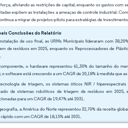
orça, aliviando as restrições de capital, enquanto os gastos com 
tadas expõem as instalações a ameaças de controle industrial. Com
ontinua a migrar de projetos-piloto para estratégias de investiment
pais Conclusões do Relatório
instalação de uso final, as URMs Municipais lideraram com 38,2
gem de resíduos em 2025, enquanto os Reprocessadores de Plást
.
componente, o hardware representou 61,30% do tamanho do merc
; o software está crescendo a um CAGR de 20,18% à medida que as
tecnologia de triagem, os sistemas óticos NIR / hiperespectra
ado de sistemas robóticos de triagem de resíduos em 2025, e
cionadas para um CAGR de 19,47% até 2031.
geografia, a América do Norte representou 32,70% da receita globa
 rápido com um CAGR de 18,15% até 2031.