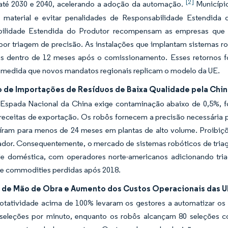
[2]
 até 2030 e 2040, acelerando a adoção da automação.
Município
 material e evitar penalidades de Responsabilidade Estendida
ilidade Estendida do Produtor recompensam as empresas que p
or triagem de precisão. As instalações que implantam sistemas ro
is dentro de 12 meses após o comissionamento. Esses retornos f
à medida que novos mandatos regionais replicam o modelo da UE.
o de Importações de Resíduos de Baixa Qualidade pela Chin
a Espada Nacional da China exige contaminação abaixo de 0,5%, f
receitas de exportação. Os robôs fornecem a precisão necessária 
aíram para menos de 24 meses em plantas de alto volume. Proibiçõ
ador. Consequentemente, o mercado de sistemas robóticos de triag
e doméstica, com operadores norte-americanos adicionando triad
e commodities perdidas após 2018.
 de Mão de Obra e Aumento dos Custos Operacionais das 
rotatividade acima de 100% levaram os gestores a automatizar os
seleções por minuto, enquanto os robôs alcançam 80 seleções 