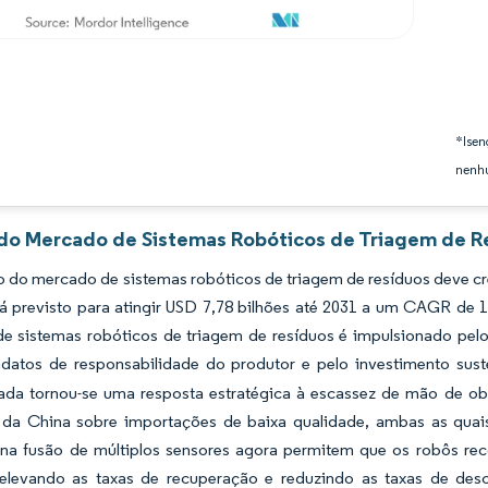
*Isen
nenhu
 do Mercado de Sistemas Robóticos de Triagem de Re
 do mercado de sistemas robóticos de triagem de resíduos deve cr
tá previsto para atingir USD 7,78 bilhões até 2031 a um CAGR de
e sistemas robóticos de triagem de resíduos é impulsionado pelo 
datos de responsabilidade do produtor e pelo investimento susten
ada tornou-se uma resposta estratégica à escassez de mão de ob
s da China sobre importações de baixa qualidade, ambas as quais
 na fusão de múltiplos sensores agora permitem que os robôs r
 elevando as taxas de recuperação e reduzindo as taxas de des