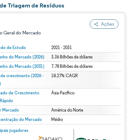
 de Triagem de Resíduos
Ações
o Geral do Mercado
odo de Estudo
2021 - 2031
nho do Mercado (2026)
3.36 Bilhões de dólares
nho do Mercado (2031)
7.78 Bilhões de dólares
 de crescimento (2026 -
18.27% CAGR
)
ado de Crescimento
Ásia-Pacífico
ão conforme CC BY 4.0.
 Rápido
r Mercado
América do Norte
entração do Mercado
Médio
m © Mordor Intelligence. O reuso requer atribuição conforme CC BY 4.0.
cipais jogadores