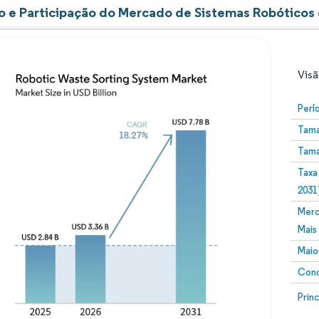
 e Participação do Mercado de Sistemas Robóticos
Visã
Perí
Tama
Tama
Taxa
2031
Merc
Imagem © Mordor Intelligence. O reuso requer atribuiç
Mais
Maio
Conc
Image
Prin