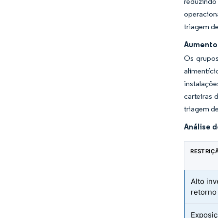
reduzindo
operacion
triagem de
Aumento 
Os grupos
alimentíc
instalaçõ
carteiras 
triagem de
Análise 
RESTRIÇ
Alto in
retorno
Exposiç