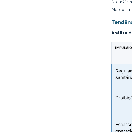
Nota: Os n
Mordor Int
Tendênc
Análise 
IMPULSI
Regulam
sanitár
Proibiç
Escasse
operaci