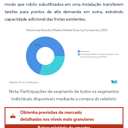
modo que robôs subutilizados em uma instalação transferem
tarefas para pontos de alta demanda em outra, extraindo
capacidade adicional das frotas existentes.
Nota: Participações de segmento de todos os segmentos
Imagem © Mordor Intelligence. O reuso requer atribuição conforme CC BY 4.0.
individuais disponíveis mediante a compra do relatório