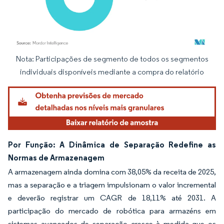
Nota: Participações de segmento de todos os segmentos
Imagem © Mordor Intelligence. O reuso requer atribuição conforme CC BY 4.0.
individuais disponíveis mediante a compra do relatório
Por Função: A Dinâmica de Separação Redefine as
Normas de Armazenagem
A armazenagem ainda domina com 38,05% da receita de 2025,
mas a separação e a triagem impulsionam o valor incremental
e deverão registrar um CAGR de 18,11% até 2031. A
participação do mercado de robótica para armazéns em
sistemas avançados de separação cresce à medida que os