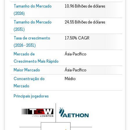
Tamanho do Mercado
10.96 Bilhões de dólares
(2026)
Tamanho do Mercado
24.55 Bilhões de dólares
(2031)
Taxa de crescimento
17.50% CAGR
(2026 - 2031)
Mercado de
Ásia-Pacífico
Crescimento Mais Rápido
Maior Mercado
Ásia-Pacífico
Concentração do
Médio
Mercado
Imagem © Mordor Intelligence. O reuso requer atribuição conforme CC BY 4.0.
Principais jogadores