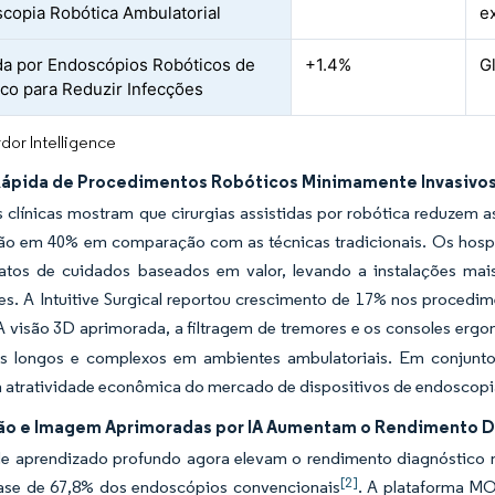
copia Robótica Ambulatorial
e
 por Endoscópios Robóticos de
+1.4%
G
co para Reduzir Infecções
dor Intelligence
ápida de Procedimentos Robóticos Minimamente Invasivo
s clínicas mostram que cirurgias assistidas por robótica reduze
ão em 40% em comparação com as técnicas tradicionais. Os hospit
tos de cuidados baseados em valor, levando a instalações ma
s. A Intuitive Surgical reportou crescimento de 17% nos procedim
 A visão 3D aprimorada, a filtragem de tremores e os consoles er
s longos e complexos em ambientes ambulatoriais. Em conjunto
a atratividade econômica do mercado de dispositivos de endoscopi
o e Imagem Aprimoradas por IA Aumentam o Rendimento D
e aprendizado profundo agora elevam o rendimento diagnóstico 
[2]
base de 67,8% dos endoscópios convencionais
. A plataforma 