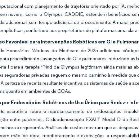
putacional com planejamento de trajetória orientado por IA, melh
em nuvem, como o Olympus CADDIE, estendem benefícios semelh
de adenomas sem tempo adicional de procedimento. A maior preci
erapêuticas, conferindo aos proprietários de plataformas uma clar
o Favorável para Intervenções Robóticas em GI e Pulmona
de Honorários Médicos do Medicare de 2025 adicionou códigos 
para procedimentos avançados de GI e pulmonares, reduzindo as ba
ria I para a terapia iTind da Olympus legitimam ainda mais as ab
. As seguradoras privadas seguem o mesmo caminho à medida que 
 A certeza de receita resultante incentiva os sistemas de saúde a a
ais quanto em ambientes de CCAs.
por Endoscópios Robóticos de Uso Único para Reduzir Inf
te escrutínio sobre o reprocessamento de endoscópios impulsi
ção entre pacientes. O duodenoscópio EXALT Model D da Boston
melhora a ergonomia. Análises de custos mostram que as despesas
eram mão de obra, monitoramento e exposições a responsabilid