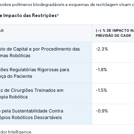
 sobre polímeros biodegradáveis e esquemas de reciclagem visam co
de Impacto das Restrições
*
ÃO
(~) % DE IMPACTO N
PREVISÃO DE CAGR
sto de Capital e por Procedimento das
-2.3%
rmas Robóticas
ões Regulatórias Rigorosas para
-1.8%
ça do Paciente
z de Cirurgiões Treinados em
-1.5%
pia Robótica
 pela Sustentabilidade Contra
-0.9%
pios Robóticos Descartáveis
dor Intelligence