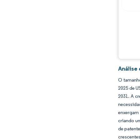
Oportunidades e perspectivas
Desenvolvimentos da indústria
Análise
O tamanho
2025 de U
2031. A cr
necessida
enxergam 
criando u
de patent
crescente