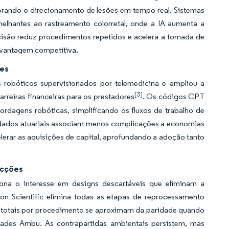
orando o direcionamento de lesões em tempo real. Sistemas
antes ao rastreamento colorretal, onde a IA aumenta a
são reduz procedimentos repetidos e acelera a tomada de
a vantagem competitiva.
res
robóticos supervisionados por telemedicina e ampliou a
[3]
rreiras financeiras para os prestadores
. Os códigos CPT
ordagens robóticas, simplificando os fluxos de trabalho de
dados atuariais associam menos complicações a economias
celerar as aquisições de capital, aprofundando a adoção tanto
ecções
ona o interesse em designs descartáveis que eliminam a
 Scientific elimina todas as etapas de reprocessamento
 totais por procedimento se aproximam da paridade quando
ades Ambu. As contrapartidas ambientais persistem, mas