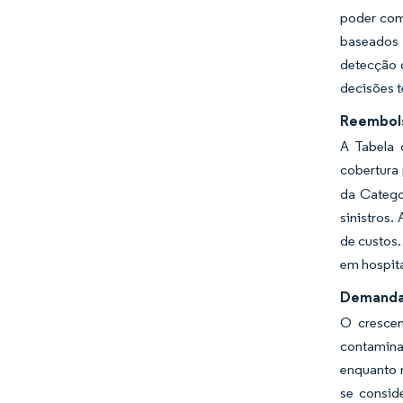
poder com
baseados 
detecção 
decisões t
Reembols
A Tabela 
cobertura 
da Catego
sinistros
de custos.
em hospit
Demanda 
O crescen
contamina
enquanto 
se consid