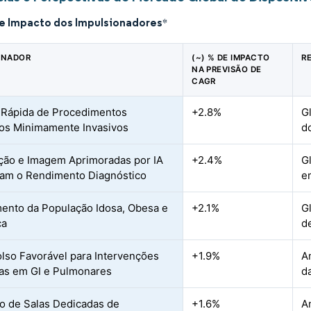
de Impacto dos Impulsionadores
*
ONADOR
(~) % DE IMPACTO
R
NA PREVISÃO DE
CAGR
Rápida de Procedimentos
+2.8%
G
os Minimamente Invasivos
d
ão e Imagem Aprimoradas por IA
+2.4%
G
am o Rendimento Diagnóstico
e
ento da População Idosa, Obesa e
+2.1%
G
ca
d
so Favorável para Intervenções
+1.9%
A
as em GI e Pulmonares
d
 de Salas Dedicadas de
+1.6%
A