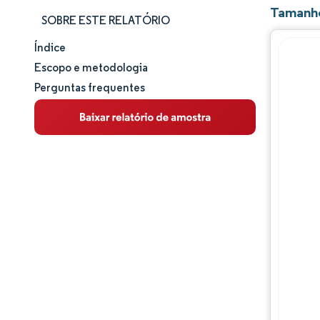
Tamanho
SOBRE ESTE RELATÓRIO
Índice
Tamanho e participação de mercado
Escopo e metodologia
Perguntas frequentes
Análise de mercado
Tendências e insights
Análise de segmentos
Análise geográfica
Panorama regulatório
Panorama competitivo
Principais jogadores