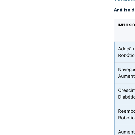
Análise 
IMPULSI
Adoção 
Robótic
Navegaç
Aument
Crescim
Diabéti
Reembol
Robótic
Aumento