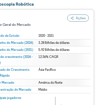
oscopia Robótica
Ações
o Geral do Mercado
odo de Estudo
2020 - 2031
nho do Mercado (2026)
3.28 Bilhões de dólares
nho do Mercado (2031)
5.92 Bilhões de dólares
 de crescimento (2026 -
12.56% CAGR
)
ado de Crescimento
Ásia-Pacífico
ão conforme CC BY 4.0.
 Rápido
r Mercado
América do Norte
entração do Mercado
Médio
m © Mordor Intelligence. O reuso requer atribuição conforme CC BY 4.0.
cipais jogadores