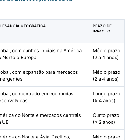
ELEVÂNCIA GEOGRÁFICA
PRAZO DE
IMPACTO
lobal, com ganhos iniciais na América
Médio prazo
o Norte e Europa
(2 a 4 anos)
lobal, com expansão para mercados
Médio prazo
mergentes
(2 a 4 anos)
lobal, concentrado em economias
Longo prazo
esenvolvidas
(≥ 4 anos)
mérica do Norte e mercados centrais
Curto prazo
a UE
(≤ 2 anos)
mérica do Norte e Ásia-Pacífico,
Médio prazo