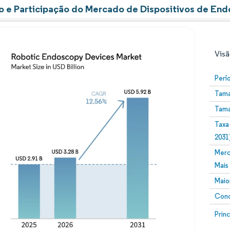
 e Participação do Mercado de Dispositivos de End
Visã
Perí
Tama
Tama
Taxa
2031
Merc
Imagem © Mordor Intelligence. O reuso requer atribuiç
Mais
Maio
Conc
Image
Prin