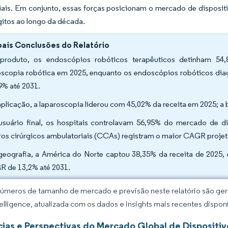
iais. Em conjunto, essas forças posicionam o mercado de disposi
gitos ao longo da década.
pais Conclusões do Relatório
produto, os endoscópios robóticos terapêuticos detinham 54
scopia robótica em 2025, enquanto os endoscópios robóticos dia
9% até 2031.
aplicação, a laparoscopia liderou com 45,02% da receita em 2025;
usuário final, os hospitais controlavam 56,95% do mercado de 
ros cirúrgicos ambulatoriais (CCAs) registram o maior CAGR proje
geografia, a América do Norte captou 38,35% da receita de 2025,
 de 13,2% até 2031.
úmeros de tamanho de mercado e previsão neste relatório são gera
elligence, atualizada com os dados e insights mais recentes disponí
ias e Perspectivas do Mercado Global de Dispositi