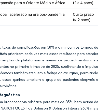
xpansão para o Oriente Médio e África
(2 a 4 anos)
lobal, acelerado na era pós-pandemia
Curto prazo
(≤ 2 anos)
s
m as taxas de complicações em 50% e diminuem os tempos de
ais priorizam cada vez mais esses resultados para atender
is amplas de plataformas e menus de procedimentos mais
entos no primeiro trimestre de 2025, sublinhando o impulso
gonômicos também atenuam a fadiga do cirurgião, permitindo
, esses ganhos ampliam o grupo de pacientes elegíveis e
a robótica.
iagnóstico
na broncoscopia robótica para mais de 85%, bem acima da
MONARCH QUEST da Johnson & Johnson integra 260% mais