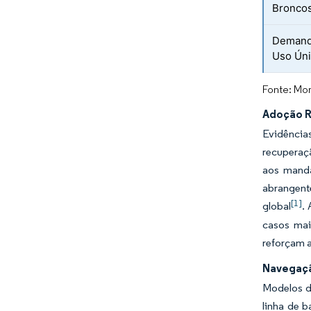
Broncos
Demanda
Uso Úni
Fonte: Mor
Adoção R
Evidência
recuperaç
aos manda
abrangente
[1]
global
.
casos mai
reforçam 
Navegaçã
Modelos d
linha de 