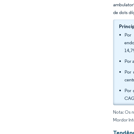
ambulator
de dois dí
Princi
Por 
endo
14,7
Por 
Por 
cent
Por 
CAGR
Nota: Os n
Mordor Int
Tendênc