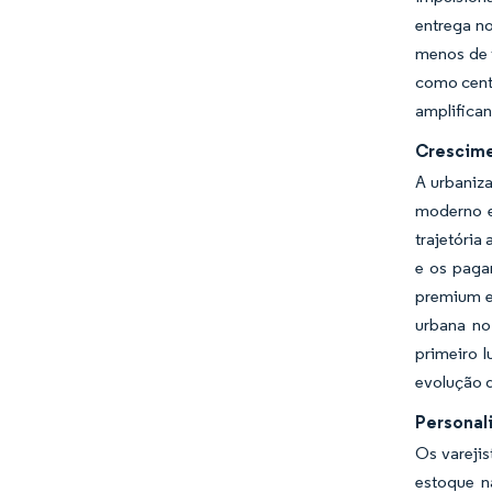
entrega n
menos de t
como centr
amplifican
Crescime
A urbaniz
moderno e
trajetória
e os paga
premium e
urbana no
primeiro 
evolução d
Personali
Os vareji
estoque n