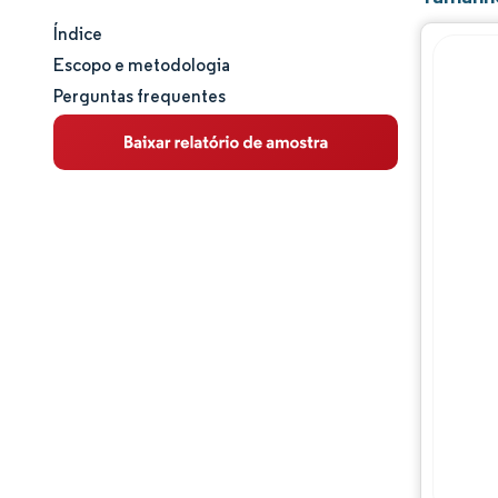
Índice
Tamanho e participação de mercado
Escopo e metodologia
Perguntas frequentes
Análise de mercado
Tendências e insights
Análise de segmentos
Análise geográfica
Panorama competitivo
Principais jogadores
Desenvolvimentos da indústria