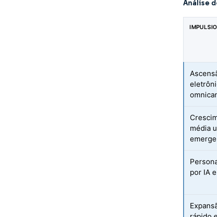
Análise 
IMPULSI
Ascens
eletrôn
omnica
Crescim
média 
emerge
Persona
por IA e
Expans
rápido e