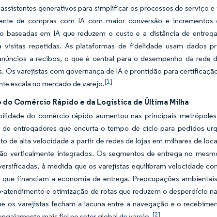
assistentes generativos para simplificar os processos de serviço
tente de compras com IA com maior conversão e incrementos de
o baseadas em IA que reduzem o custo e a distância de entrega, 
a visitas repetidas. As plataformas de fidelidade usam dados p
anúncios a recibos, o que é central para o desempenho da rede 
. Os varejistas com governança de IA e prontidão para certificaç
[1]
ente escala no mercado de varejo.
 do Comércio Rápido e da Logística de Última Milha
bilidade do comércio rápido aumentou nas principais metrópoles,
 de entregadores que encurta o tempo de ciclo para pedidos 
o de alta velocidade a partir de redes de lojas em milhares de loca
 são verticalmente integrados. Os segmentos de entrega no me
iversificadas, à medida que os varejistas equilibram velocidad
s que financiam a economia de entrega. Preocupações ambientais
-atendimento e otimização de rotas que reduzem o desperdício na 
e os varejistas fecham a lacuna entre a navegação e o recebimen
[2]
ngajamento mais fiel no setor global de varejo.