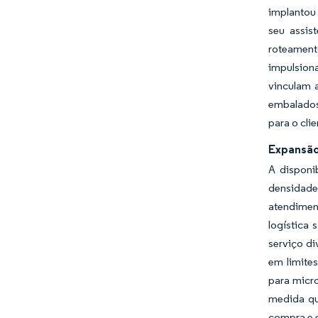
implantou 
seu assis
roteament
impulsion
vinculam 
embalados
para o cli
Expansão
A disponi
densidade
atendiment
logística
serviço d
em limite
para micro
medida qu
compra e e