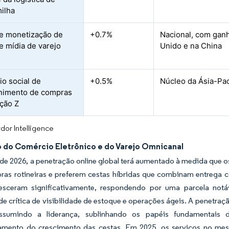
milha
e monetização de
+0.7%
Nacional, com ganh
e mídia de varejo
Unido e na China
o social de
+0.5%
Núcleo da Ásia-Pac
nimento de compras
ção Z
dor Intelligence
 do Comércio Eletrônico e do Varejo Omnicanal
l de 2026, a penetração online global terá aumentado à medida que
ras rotineiras e preferem cestas híbridas que combinam entrega c
esceram significativamente, respondendo por uma parcela notá
e crítica de visibilidade de estoque e operações ágeis. A penetraç
ssumindo a liderança, sublinhando os papéis fundamentais d
amento do crescimento das cestas. Em 2025, os serviços no m