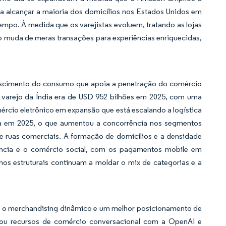
a alcançar a maioria dos domicílios nos Estados Unidos em
mpo. À medida que os varejistas evoluem, tratando as lojas
o muda de meras transações para experiências enriquecidas,
crescimento do consumo que apoia a penetração do comércio
e varejo da Índia era de USD 952 bilhões em 2025, com uma
ércio eletrônico em expansão que está escalando a logística
ia em 2025, o que aumentou a concorrência nos segmentos
 ruas comerciais. A formação de domicílios e a densidade
iência e o comércio social, com os pagamentos mobile em
hos estruturais continuam a moldar o mix de categorias e a
a, o merchandising dinâmico e um melhor posicionamento de
nçou recursos de comércio conversacional com a OpenAI e