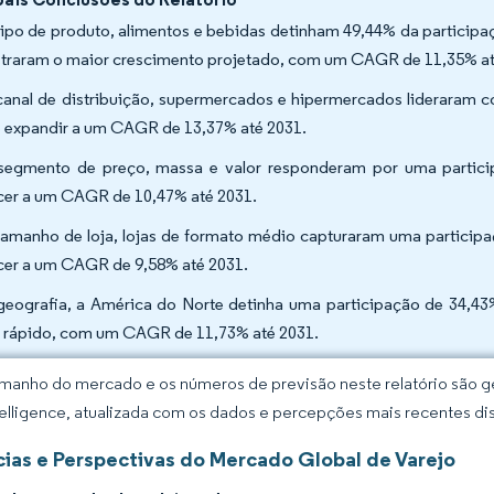
tipo de produto, alimentos e bebidas detinham 49,44% da particip
straram o maior crescimento projetado, com um CAGR de 11,35% a
canal de distribuição, supermercados e hipermercados lideraram 
 expandir a um CAGR de 13,37% até 2031.
segmento de preço, massa e valor responderam por uma parti
cer a um CAGR de 10,47% até 2031.
tamanho de loja, lojas de formato médio capturaram uma partici
cer a um CAGR de 9,58% até 2031.
geografia, a América do Norte detinha uma participação de 34,43%
 rápido, com um CAGR de 11,73% até 2031.
manho do mercado e os números de previsão neste relatório são ge
elligence, atualizada com os dados e percepções mais recentes di
ias e Perspectivas do Mercado Global de Varejo