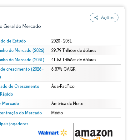
Ações
o Geral do Mercado
odo de Estudo
2020 - 2031
nho do Mercado (2026)
29.79 Trilhões de dólares
nho do Mercado (2031)
41.53 Trilhões de dólares
 de crescimento (2026 -
6.87% CAGR
)
ado de Crescimento
Ásia-Pacífico
ão conforme CC BY 4.0.
 Rápido
r Mercado
América do Norte
entração do Mercado
Médio
m © Mordor Intelligence. O reuso requer atribuição conforme CC BY 4.0.
cipais jogadores