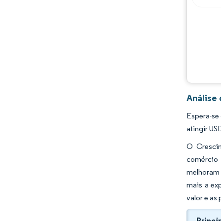
Análise
Espera-se 
atingir US
O Crescim
comércio 
melhoram a
mais a ex
valor e as
Princi