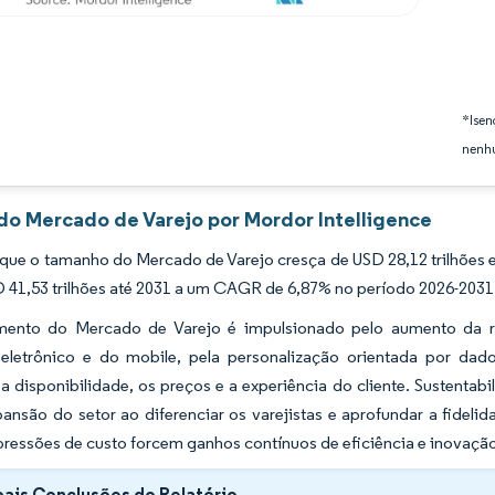
*Isen
nenhu
 do Mercado de Varejo por Mordor Intelligence
que o tamanho do Mercado de Varejo cresça de USD 28,12 trilhões e
D 41,53 trilhões até 2031 a um CAGR de 6,87% no período 2026-2031
ento do Mercado de Varejo é impulsionado pelo aumento da re
eletrônico e do mobile, pela personalização orientada por dado
 disponibilidade, os preços e a experiência do cliente. Sustentabi
pansão do setor ao diferenciar os varejistas e aprofundar a fide
 pressões de custo forcem ganhos contínuos de eficiência e inovaçã
pais Conclusões do Relatório