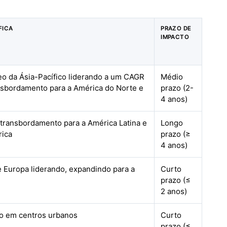
FICA
PRAZO DE
IMPACTO
eo da Ásia-Pacífico liderando a um CAGR
Médio
nsbordamento para a América do Norte e
prazo (2-
4 anos)
 transbordamento para a América Latina e
Longo
rica
prazo (≥
4 anos)
 Europa liderando, expandindo para a
Curto
prazo (≤
2 anos)
do em centros urbanos
Curto
prazo (≤