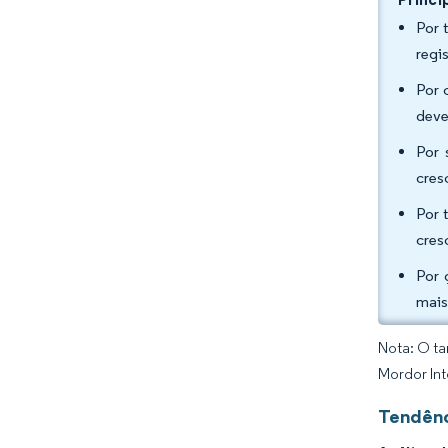
Por 
regi
Por 
deve
Por 
cres
Por 
cres
Por 
mais
Nota: O ta
Mordor Int
Tendênc