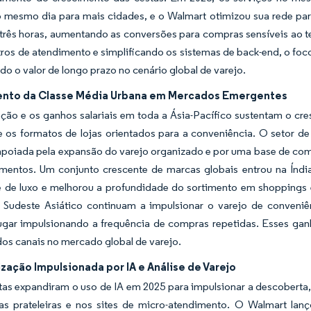
o mesmo dia para mais cidades, e o Walmart otimizou sua rede par
rês horas, aumentando as conversões para compras sensíveis ao te
os de atendimento e simplificando os sistemas de back-end, o foc
do o valor de longo prazo no cenário global de varejo.
nto da Classe Média Urbana em Mercados Emergentes
ação e os ganhos salariais em toda a Ásia-Pacífico sustentam o 
 os formatos de lojas orientados para a conveniência. O setor d
 apoiada pela expansão do varejo organizado e por uma base de com
mentos. Um conjunto crescente de marcas globais entrou na Índ
 de luxo e melhorou a profundidade do sortimento em shoppings e
 Sudeste Asiático continuam a impulsionar o varejo de conven
lugar impulsionando a frequência de compras repetidas. Esses gan
os canais no mercado global de varejo.
zação Impulsionada por IA e Análise de Varejo
stas expandiram o uso de IA em 2025 para impulsionar a descobert
as prateleiras e nos sites de micro-atendimento. O Walmart la