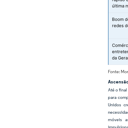
última 
Boom d
redes d
Comérci
entrete
da Gera
Fonte: Mor
Ascensão
Até o fina
para comp
Unidos cr
necessidad
móveis a
impulsion