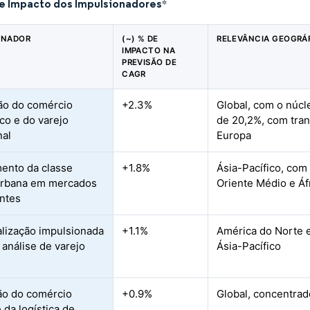
de Impacto dos Impulsionadores
*
ONADOR
(~) % DE
RELEVÂNCIA GEOGRÁ
IMPACTO NA
PREVISÃO DE
CAGR
ão do comércio
+2.3%
Global, com o núcl
ico e do varejo
de 20,2%, com tra
nal
Europa
ento da classe
+1.8%
Ásia-Pacífico, com
urbana em mercados
Oriente Médio e Áf
ntes
lização impulsionada
+1.1%
América do Norte e
 análise de varejo
Ásia-Pacífico
ão do comércio
+0.9%
Global, concentra
 da logística de