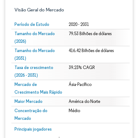
Visão Geral do Mercado
Período de Estudo
2020 - 2031
Tamanho do Mercado
79.53 Bilhões de dólares
(2026)
Tamanho do Mercado
416.42 Bilhões de dólares
(2031)
Taxa de crescimento
39.23% CAGR
(2026 - 2031)
Mercado de
Ásia-Pacífico
Crescimento Mais Rápido
Maior Mercado
América do Norte
Concentração do
Médio
Mercado
Imagem © Mordor Intelligence. O reuso requer atribuição conforme CC BY 4.0.
Principais jogadores