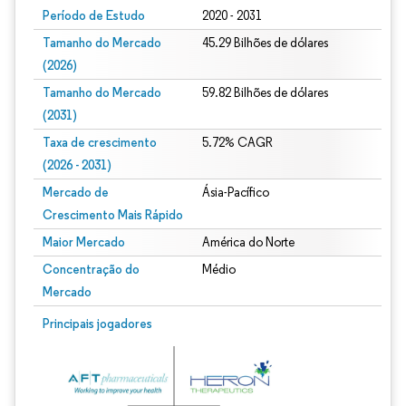
Período de Estudo
2020 - 2031
Tamanho do Mercado
45.29 Bilhões de dólares
(2026)
Tamanho do Mercado
59.82 Bilhões de dólares
(2031)
Taxa de crescimento
5.72% CAGR
(2026 - 2031)
Mercado de
Ásia-Pacífico
Crescimento Mais Rápido
Maior Mercado
América do Norte
Concentração do
Médio
Mercado
Imagem © Mordor Intelligence. O reuso requer atribuição conforme CC BY 4.0.
Principais jogadores