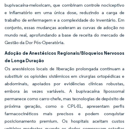
bupivacaína-meloxicam, que combinam controle nociceptivo
e inflamatório em uma única dose, reduzindo a carga de
trabalho de enfermagem e a complexidade do inventário. Em
conjunto, essas mudanças aceleram as curvas de adoção no
mundo real, aprofundando a base de receita do mercado de
Gestão da Dor Pós-Operatória.
Adoção de Anestésicos Regionais/Bloqueios Nervosos
de Longa Duração
Os anestésicos locais de liberação prolongada continuam a
substituir os opioides sistêmicos em cirurgias ortopédicas e
abdominais, apoiados por evidências clínicas robustas,
embora às vezes variáveis. A bupivacaína lipossomal
permanece como carro-chefe, mas tecnologias de depósito de
próxima geração, como o CPL-01, apresentam perfis
farmacocinéticos mais precisos e podem conquistar
posicionamento premium. Os hospitais aceitam custos
unitários modestos quando os dados comprovam estadias