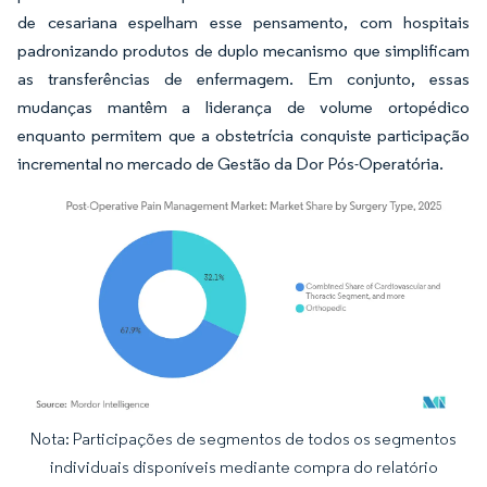
de cesariana espelham esse pensamento, com hospitais
padronizando produtos de duplo mecanismo que simplificam
as transferências de enfermagem. Em conjunto, essas
mudanças mantêm a liderança de volume ortopédico
enquanto permitem que a obstetrícia conquiste participação
incremental no mercado de Gestão da Dor Pós-Operatória.
Nota: Participações de segmentos de todos os segmentos
Imagem © Mordor Intelligence. O reuso requer atribuição conforme CC BY 4.0.
individuais disponíveis mediante compra do relatório