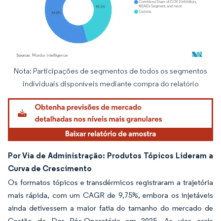
Nota: Participações de segmentos de todos os segmentos
Imagem © Mordor Intelligence. O reuso requer atribuição conforme CC BY 4.0.
individuais disponíveis mediante compra do relatório
Por Via de Administração: Produtos Tópicos Lideram a
Curva de Crescimento
Os formatos tópicos e transdérmicos registraram a trajetória
mais rápida, com um CAGR de 9,75%, embora os injetáveis
ainda detivessem a maior fatia do tamanho do mercado de
Gestão da Dor Pós-Operatória em 2025. As vias orais