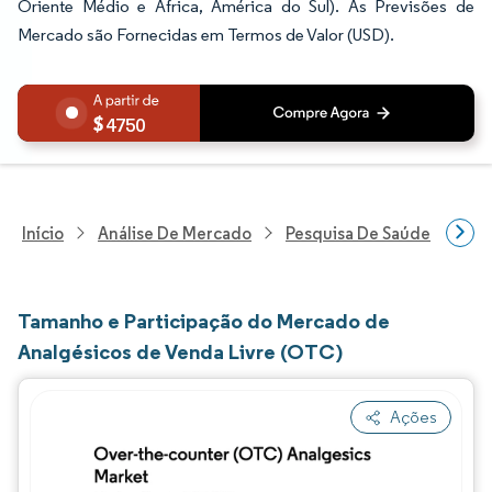
Oriente Médio e África, América do Sul). As Previsões de
Mercado são Fornecidas em Termos de Valor (USD).
4750
Início
Análise De Mercado
Pesquisa De Saúde
Pes
Tamanho e Participação do Mercado de
Analgésicos de Venda Livre (OTC)
Ações