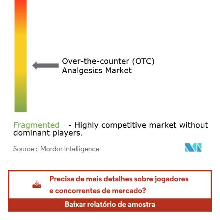
Imagem © Mordor Intelligence. O reuso requer atribuição conforme CC BY 4.0.