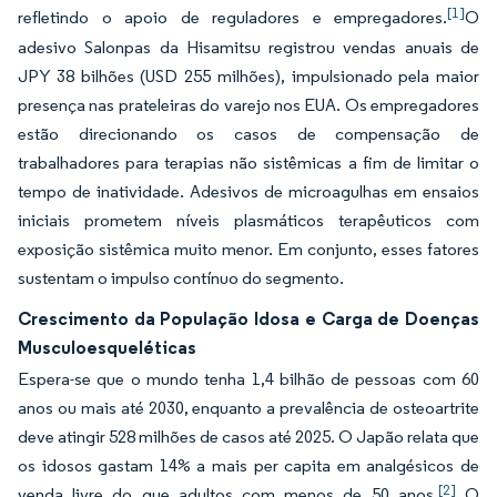
[1]
refletindo o apoio de reguladores e empregadores.
O
adesivo Salonpas da Hisamitsu registrou vendas anuais de
JPY 38 bilhões (USD 255 milhões), impulsionado pela maior
presença nas prateleiras do varejo nos EUA. Os empregadores
estão direcionando os casos de compensação de
trabalhadores para terapias não sistêmicas a fim de limitar o
tempo de inatividade. Adesivos de microagulhas em ensaios
iniciais prometem níveis plasmáticos terapêuticos com
exposição sistêmica muito menor. Em conjunto, esses fatores
sustentam o impulso contínuo do segmento.
Crescimento da População Idosa e Carga de Doenças
Musculoesqueléticas
Espera-se que o mundo tenha 1,4 bilhão de pessoas com 60
anos ou mais até 2030, enquanto a prevalência de osteoartrite
deve atingir 528 milhões de casos até 2025. O Japão relata que
os idosos gastam 14% a mais per capita em analgésicos de
[2]
venda livre do que adultos com menos de 50 anos.
O