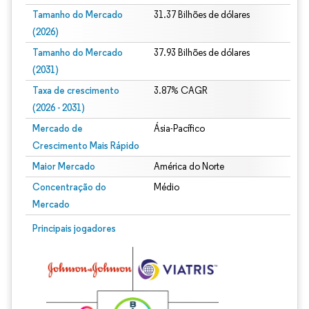
Tamanho do Mercado
31.37 Bilhões de dólares
(2026)
Tamanho do Mercado
37.93 Bilhões de dólares
(2031)
Taxa de crescimento
3.87% CAGR
(2026 - 2031)
Mercado de
Ásia-Pacífico
Crescimento Mais Rápido
Maior Mercado
América do Norte
Concentração do
Médio
Mercado
Imagem © Mordor Intelligence. O reuso requer atribuição conforme CC BY 4.0.
Principais jogadores