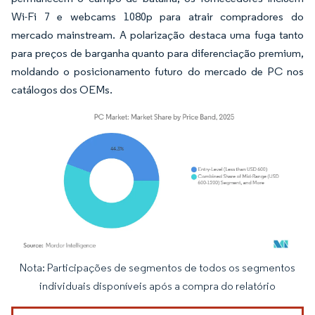
Wi-Fi 7 e webcams 1080p para atrair compradores do
mercado mainstream. A polarização destaca uma fuga tanto
para preços de barganha quanto para diferenciação premium,
moldando o posicionamento futuro do mercado de PC nos
catálogos dos OEMs.
Nota: Participações de segmentos de todos os segmentos
Imagem © Mordor Intelligence. O reuso requer atribuição conforme CC BY 4.0.
individuais disponíveis após a compra do relatório