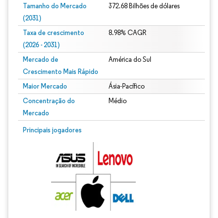
Tamanho do Mercado
372.68 Bilhões de dólares
(2031)
Taxa de crescimento
8.98% CAGR
(2026 - 2031)
Mercado de
América do Sul
Crescimento Mais Rápido
Maior Mercado
Ásia-Pacífico
Concentração do
Médio
Mercado
Imagem © Mordor Intelligence. O reuso requer atribuição conforme CC BY 4.0.
Principais jogadores