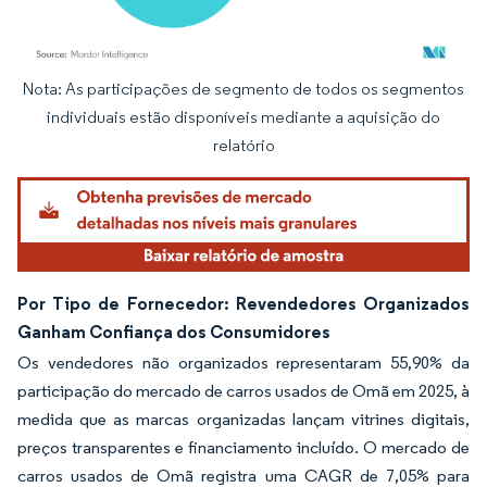
Nota: As participações de segmento de todos os segmentos
Imagem © Mordor Intelligence. O reuso requer atribuição conforme CC BY 4.0.
individuais estão disponíveis mediante a aquisição do
relatório
Por Tipo de Fornecedor: Revendedores Organizados
Ganham Confiança dos Consumidores
Os vendedores não organizados representaram 55,90% da
participação do mercado de carros usados de Omã em 2025, à
medida que as marcas organizadas lançam vitrines digitais,
preços transparentes e financiamento incluído. O mercado de
carros usados de Omã registra uma CAGR de 7,05% para