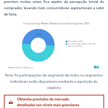
premium muitas vezes fica aquém da percepção inicial do
comprador, levando mais consumidores aspiracionais a subir
de faixa.
Nota: As participações de segmento de todos os segmentos
Imagem © Mordor Intelligence. O reuso requer atribuição conforme CC BY 4.0.
individuais estão disponíveis mediante a aquisição do
relatório