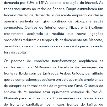
demanda por SUVs e MPVs durante a estação do khareef. As
zonas industriais ao redor de Sohar e Duqm estimularam um
terceiro cluster de demanda; o crescente emprego da classe
operária sustenta um giro contínuo de pickups e sedãs
compactos. Centros do interior como Nizwa e Ibri exibem
crescimento acelerado à medida que novas ligações
rodoviárias reduzem os tempos de deslocamento até Mascate,
permitindo que os compradores rurais se desloquem morando
fora da capital.
Os padrões de comércio transfronteiriço amplificam as
vendas regionais. Al-Buraimi se beneficia da passagem de
fronteira fluida com os Emirados Árabes Unidos, permitindo
que os compradores pesquisem um estoque mais amplo antes
de cumprir as formalidades de registro em Omã. O status de
enclave de Musandam atrai igualmente estoque de Ras Al-
Khaimah para os lotes locais. Os revendedores nessas áreas
de fronteira capitalizam os influxos isentos de tarifas de