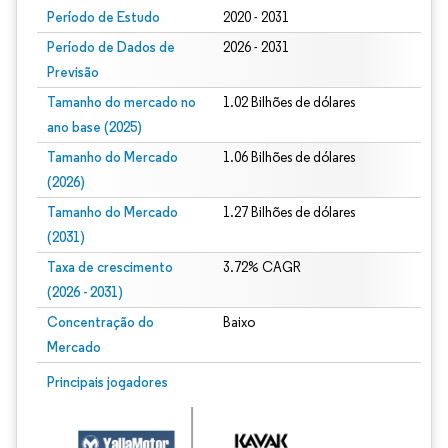
Período de Estudo
2020 - 2031
Período de Dados de
2026 - 2031
Previsão
Tamanho do mercado no
1.02 Bilhões de dólares
ano base (2025)
Tamanho do Mercado
1.06 Bilhões de dólares
(2026)
Tamanho do Mercado
1.27 Bilhões de dólares
(2031)
Taxa de crescimento
3.72% CAGR
(2026 - 2031)
Concentração do
Baixo
Mercado
Imagem © Mordor Intelligence. O reuso requer atribuição conforme CC BY 4.0.
Principais jogadores