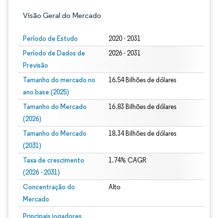
Visão Geral do Mercado
Período de Estudo
2020 - 2031
Período de Dados de
2026 - 2031
Previsão
Tamanho do mercado no
16.54 Bilhões de dólares
ano base (2025)
Tamanho do Mercado
16.83 Bilhões de dólares
(2026)
Tamanho do Mercado
18.34 Bilhões de dólares
(2031)
Taxa de crescimento
1.74% CAGR
(2026 - 2031)
Concentração do
Alto
Mercado
Imagem © Mordor Intelligence. O reuso requer atribuição conforme CC BY 4.0.
Principais jogadores