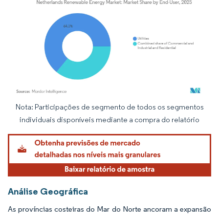
Nota: Participações de segmento de todos os segmentos
Imagem © Mordor Intelligence. O reuso requer atribuição conforme CC BY 4.0.
individuais disponíveis mediante a compra do relatório
Análise Geográfica
As províncias costeiras do Mar do Norte ancoram a expansão