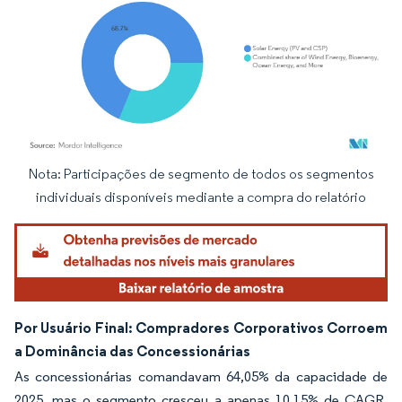
Nota: Participações de segmento de todos os segmentos
Imagem © Mordor Intelligence. O reuso requer atribuição conforme CC BY 4.0.
individuais disponíveis mediante a compra do relatório
Por Usuário Final: Compradores Corporativos Corroem
a Dominância das Concessionárias
As concessionárias comandavam 64,05% da capacidade de
2025, mas o segmento cresceu a apenas 10,15% de CAGR,