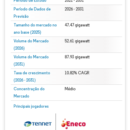
Período de Estudo
2021 - 2031
Período de Dados de
2026 - 2031
Previsão
Tamanho do mercado no
47.47 gigawatt
ano base (2025)
Volume do Mercado
52.61 gigawatt
(2026)
Volume do Mercado
87.93 gigawatt
(2031)
Taxa de crescimento
10.82% CAGR
(2026 - 2031)
Concentração do
Médio
Mercado
Imagem © Mordor Intelligence. O reuso requer atribuição conforme CC BY 4.0.
Principais jogadores