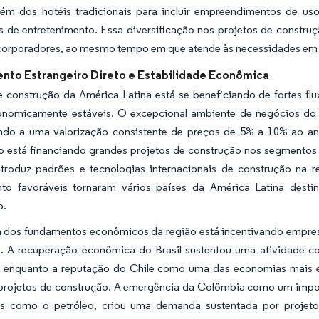
lém dos hotéis tradicionais para incluir empreendimentos de us
s de entretenimento. Essa diversificação nos projetos de construçã
corporadores, ao mesmo tempo em que atende às necessidades em ev
ento Estrangeiro Direto e Estabilidade Econômica
 construção da América Latina está se beneficiando de fortes flu
onomicamente estáveis. O excepcional ambiente de negócios do 
ando a uma valorização consistente de preços de 5% a 10% ao ano 
o está financiando grandes projetos de construção nos segmentos 
troduz padrões e tecnologias internacionais de construção na re
nto favoráveis tornaram vários países da América Latina desti
o.
a dos fundamentos econômicos da região está incentivando empresa
. A recuperação econômica do Brasil sustentou uma atividade con
, enquanto a reputação do Chile como uma das economias mais est
projetos de construção. A emergência da Colômbia como um import
os como o petróleo, criou uma demanda sustentada por projetos 