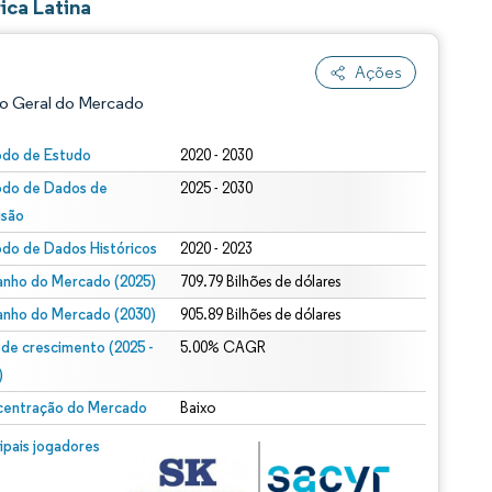
ca Latina
Ações
o Geral do Mercado
odo de Estudo
2020 - 2030
odo de Dados de
2025 - 2030
isão
odo de Dados Históricos
2020 - 2023
nho do Mercado (2025)
709.79 Bilhões de dólares
nho do Mercado (2030)
905.89 Bilhões de dólares
ão conforme CC BY 4.0.
 de crescimento (2025 -
5.00% CAGR
)
entração do Mercado
Baixo
m © Mordor Intelligence. O reuso requer atribuição conforme CC BY 4.0.
cipais jogadores