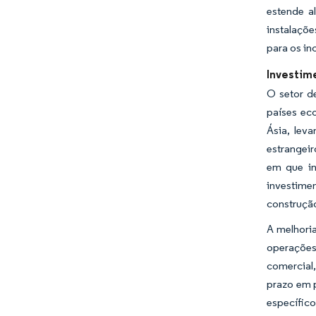
estende a
instalaçõe
para os in
Investim
O setor de
países ec
Ásia, lev
estrangeir
em que in
investime
construçã
A melhori
operações
comercial
prazo em 
específic