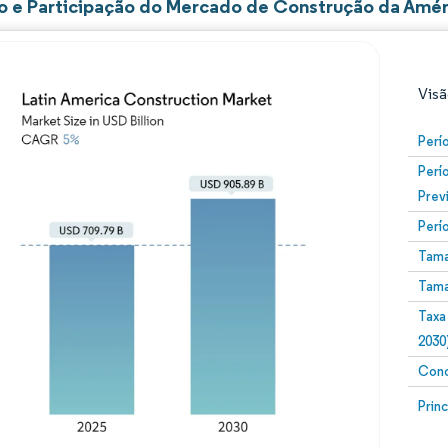
 e Participação do Mercado de Construção da Améri
Visã
Perí
Perí
Prev
Perí
Tama
Tama
Imagem © Mordor Intelligence. O reuso requer atribuiç
Taxa
2030
Conc
Image
Prin