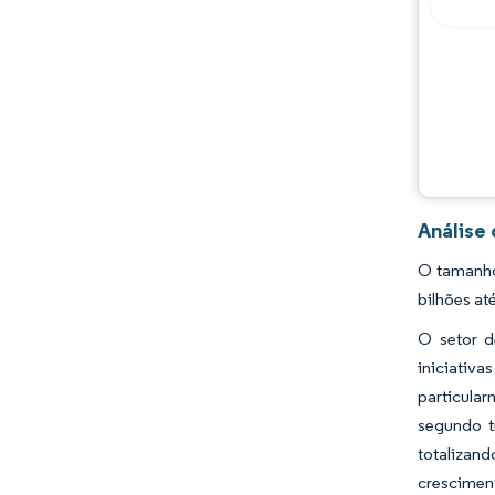
Análise
O tamanho
bilhões at
O setor d
iniciativ
particula
segundo t
totalizand
cresciment