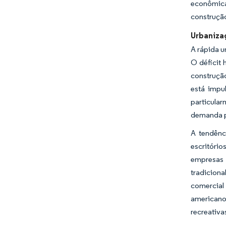
econômica
construção
Urbaniza
A rápida u
O déficit 
construção
está impu
particular
demanda po
A tendênc
escritório
empresas 
tradiciona
comercial 
americano
recreativ