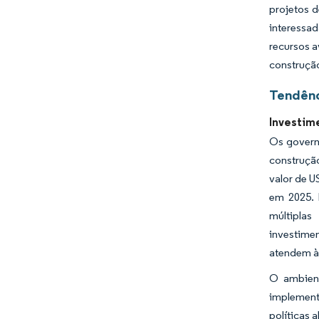
projetos 
interessa
recursos a
construção
Tendênc
Investim
Os governo
construção
valor de U
em 2025. 
múltipla
investime
atendem às
O ambient
implement
políticas 