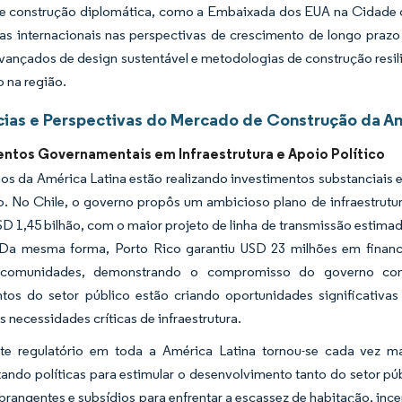
de construção diplomática, como a Embaixada dos EUA na Cidade 
das internacionais nas perspectivas de crescimento de longo praz
vançados de design sustentável e metodologias de construção resil
 na região.
ias e Perspectivas do Mercado de Construção da Am
entos Governamentais em Infraestrutura e Apoio Político
s da América Latina estão realizando investimentos substanciais e
. No Chile, o governo propôs um ambicioso plano de infraestrutura 
SD 1,45 bilhão, com o maior projeto de linha de transmissão estim
Da mesma forma, Porto Rico garantiu USD 23 milhões em financia
s comunidades, demonstrando o compromisso do governo com o
ntos do setor público estão criando oportunidades significat
 necessidades críticas de infraestrutura.
e regulatório em toda a América Latina tornou-se cada vez ma
ando políticas para estimular o desenvolvimento tanto do setor p
abrangentes e subsídios para enfrentar a escassez de habitação, inc