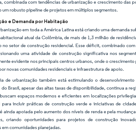
, combinada com tendências de urbanização e crescimento das po
 um robusto pipeline de projetos em múltiplos segmentos.
ção e Demanda por Habitação
rbanização em toda a América Latina está criando uma demanda subs
habitacional atual da Colômbia, de mais de 1,3 milhão de residênc
 no setor de construção residencial. Esse déficit, combinado com
lsionando uma atividade de construção significativa nos segmen
mente evidente nos principais centros urbanos, onde o cresciment
r novas comunidades residenciais e infraestrutura de apoio.
ia de urbanização também está estimulando o desenvolvimento
s do Brasil, apesar das altas taxas de disponibilidade, continua a 
buscam espaços modernos e eficientes em localizações privilegi
l para incluir práticas de construção verde e iniciativas de cid
é ainda apoiada pelo aumento dos níveis de renda e pela mudança n
s, criando oportunidades para projetos de construção inovado
as em comunidades planejadas.