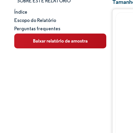
SOBRE ESTE RELATÓRIO
Tamanho
Índice
Panorama do Mercado
Escopo do Relatório
Perguntas frequentes
Análise de mercado
Principais Tendências de Mercado
Análise de segmentos
Análise geográfica
Panorama competitivo
Principais jogadores
Desenvolvimentos da indústria