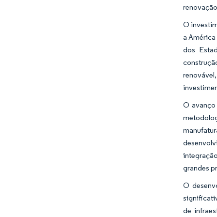
renovação 
O investi
a América 
dos Estad
construçã
renovável
investimen
O avanço 
metodolog
manufatur
desenvolv
integraçã
grandes pr
O desenvo
significat
de infrae