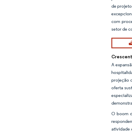
de projeto
excepciona
com proce
setor de c
Crescent
A expansã
hospitali
projeção 
oferta sus
especiali
demonstra
O boom da
responden
atividade 