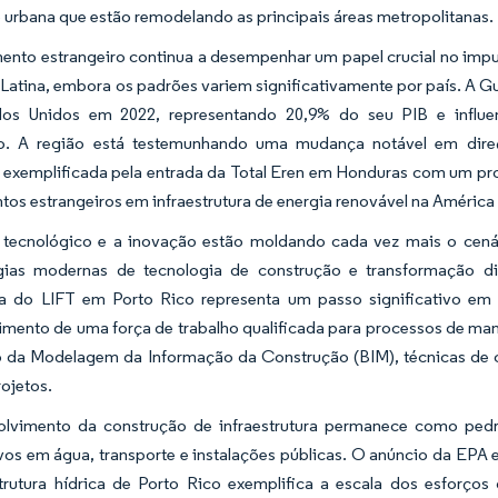
urbana que estão remodelando as principais áreas metropolitanas.
mento estrangeiro continua a desempenhar um papel crucial no imp
Latina, embora os padrões variem significativamente por país. A 
os Unidos em 2022, representando 20,9% do seu PIB e influen
o. A região está testemunhando uma mudança notável em direçã
, exemplificada pela entrada da Total Eren em Honduras com um p
tos estrangeiros em infraestrutura de energia renovável na América 
tecnológico e a inovação estão moldando cada vez mais o cená
ias modernas de tecnologia de construção e transformação dig
a do LIFT em Porto Rico representa um passo significativo em
imento de uma força de trabalho qualificada para processos de m
o da Modelagem da Informação da Construção (BIM), técnicas de c
ojetos.
lvimento da construção de infraestrutura permanece como pedr
ivos em água, transporte e instalações públicas. O anúncio da EP
strutura hídrica de Porto Rico exemplifica a escala dos esforç