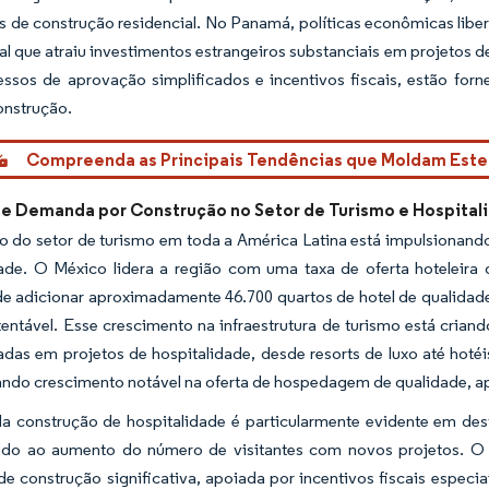
s de construção residencial. No Panamá, políticas econômicas liber
l que atraiu investimentos estrangeiros substanciais em projetos 
ssos de aprovação simplificados e incentivos fiscais, estão for
onstrução.
Compreenda as Principais Tendências que Moldam Est
e Demanda por Construção no Setor de Turismo e Hospital
o do setor de turismo em toda a América Latina está impulsionand
dade. O México lidera a região com uma taxa de oferta hoteleira 
de adicionar aproximadamente 46.700 quartos de hotel de qualida
tentável. Esse crescimento na infraestrutura de turismo está cria
zadas em projetos de hospitalidade, desde resorts de luxo até ho
ndo crescimento notável na oferta de hospedagem de qualidade, ape
 construção de hospitalidade é particularmente evidente em desti
do ao aumento do número de visitantes com novos projetos. O
de construção significativa, apoiada por incentivos fiscais especi