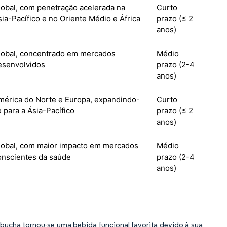
lobal, com penetração acelerada na
Curto
sia-Pacífico e no Oriente Médio e África
prazo (≤ 2
anos)
lobal, concentrado em mercados
Médio
esenvolvidos
prazo (2-4
anos)
mérica do Norte e Europa, expandindo-
Curto
e para a Ásia-Pacífico
prazo (≤ 2
anos)
lobal, com maior impacto em mercados
Médio
onscientes da saúde
prazo (2-4
anos)
bucha tornou-se uma bebida funcional favorita devido à sua