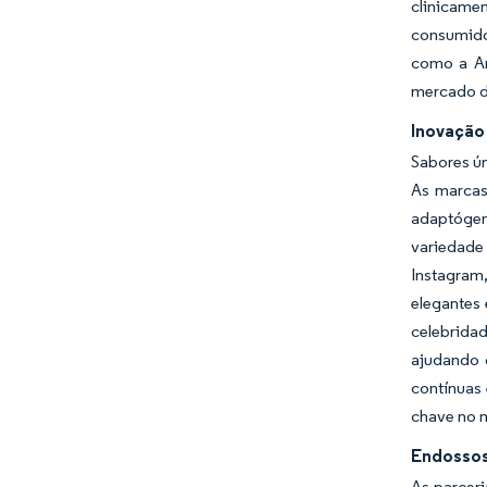
clinicame
consumido
como a Am
mercado 
Inovação
Sabores ún
As marcas
adaptógen
variedade
Instagram
elegantes
celebrida
ajudando 
contínuas
chave no 
Endossos
As parcer