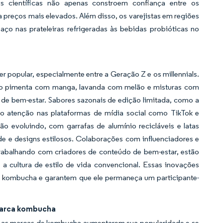
s científicas não apenas constroem confiança entre os
reços mais elevados. Além disso, os varejistas em regiões
o nas prateleiras refrigeradas às bebidas probióticas no
 popular, especialmente entre a Geração Z e os millennials.
mo pimenta com manga, lavanda com melão e misturas com
de bem-estar. Sabores sazonais de edição limitada, como a
o atenção nas plataformas de mídia social como TikTok e
o evoluindo, com garrafas de alumínio recicláveis e latas
de e designs estilosos. Colaborações com influenciadores e
rabalhando com criadores de conteúdo de bem-estar, estão
a cultura de estilo de vida convencional. Essas inovações
o kombucha e garantem que ele permaneça um participante-
marca kombucha
a as marcas de kombucha aumentarem sua popularidade e se