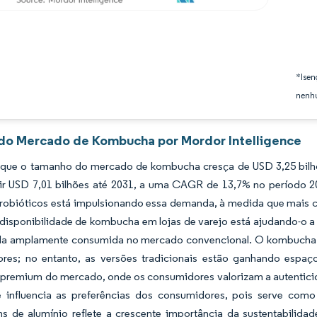
*Isen
nenhu
 do Mercado de Kombucha por Mordor Intelligence
 que o tamanho do mercado de kombucha cresça de USD 3,25 bilhõ
gir USD 7,01 bilhões até 2031, a uma CAGR de 13,7% no período 2
probióticos está impulsionando essa demanda, à medida que mais
disponibilidade de kombucha em lojas de varejo está ajudando-o a 
a amplamente consumida no mercado convencional. O kombucha sa
res; no entanto, as versões tradicionais estão ganhando espa
remium do mercado, onde os consumidores valorizam a autenticidad
 influencia as preferências dos consumidores, pois serve com
s de alumínio reflete a crescente importância da sustentabilida