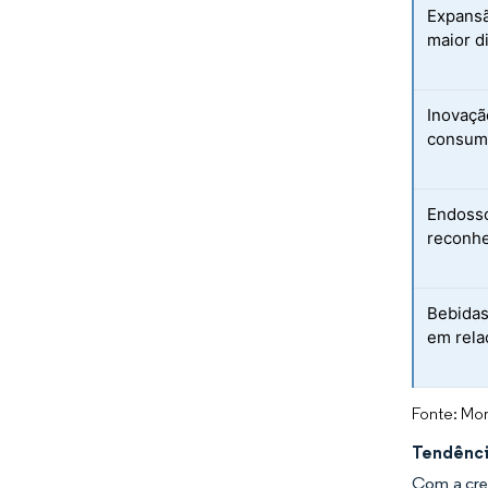
Expansã
maior d
Inovaçã
consum
Endosso
reconhe
Bebidas
em rela
Fonte: Mor
Tendênci
Com a cres