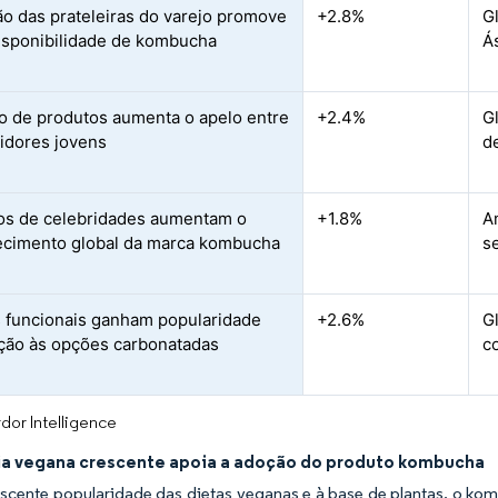
o das prateleiras do varejo promove
+2.8%
G
isponibilidade de kombucha
Á
o de produtos aumenta o apelo entre
+2.4%
G
idores jovens
d
s de celebridades aumentam o
+1.8%
A
cimento global da marca kombucha
s
 funcionais ganham popularidade
+2.6%
G
ção às opções carbonatadas
c
dor Intelligence
a vegana crescente apoia a adoção do produto kombucha
cente popularidade das dietas veganas e à base de plantas, o kom