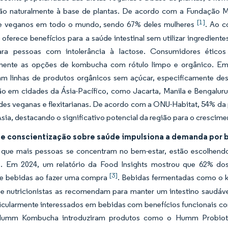
o naturalmente à base de plantas. De acordo com a Fundação M
[1]
e veganos em todo o mundo, sendo 67% deles mulheres
. Ao c
ferece benefícios para a saúde intestinal sem utilizar ingredient
ra pessoas com intolerância à lactose. Consumidores éticos
rmente as opções de kombucha com rótulo limpo e orgânico. E
ram linhas de produtos orgânicos sem açúcar, especificamente de
ão em cidades da Ásia-Pacífico, como Jacarta, Manila e Bengalur
s veganas e flexitarianas. De acordo com a ONU-Habitat, 54% da p
Ásia, destacando o significativo potencial da região para o cresc
e conscientização sobre saúde impulsiona a demanda por 
que mais pessoas se concentram no bem-estar, estão escolhendo 
. Em 2024, um relatório da Food Insights mostrou que 62% do
[3]
 e bebidas ao fazer uma compra
. Bebidas fermentadas como o k
e nutricionistas as recomendam para manter um intestino saudáv
ticularmente interessados em bebidas com benefícios funcionais c
umm Kombucha introduziram produtos como o Humm Probiotic