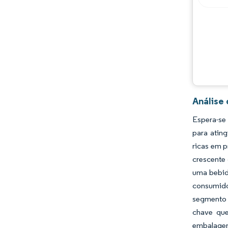
Desenvolvimentos da indústria
Análise
Espera-se
para atin
ricas em 
crescente 
uma bebid
consumido
segmento p
chave que
embalagen