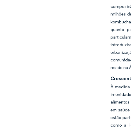
composiçã
milhões d
kombucha o
quanto pa
particula
introduzi
urbanizaç
comunidade
reside na 
Crescent
À medida 
imunidade
alimentos
em saúde 
estão par
como a H