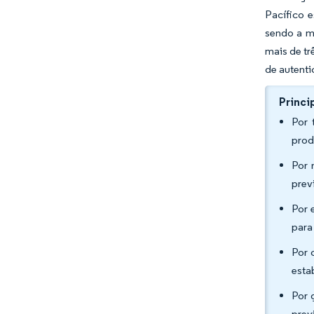
Pacífico 
sendo a m
mais de tr
de autenti
Princi
Por 
prod
Por 
prev
Por 
para
Por 
esta
Por 
prev