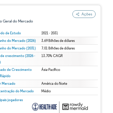
Ações
o Geral do Mercado
odo de Estudo
2021 - 2031
nho do Mercado (2026)
3.69 Bilhões de dólares
nho do Mercado (2031)
7.01 Bilhões de dólares
 de crescimento (2026 -
13.70% CAGR
)
ado de Crescimento
Ásia-Pacífico
ão conforme CC BY 4.0.
 Rápido
r Mercado
América do Norte
entração do Mercado
Médio
m © Mordor Intelligence. O reuso requer atribuição conforme CC BY 4.0.
cipais jogadores