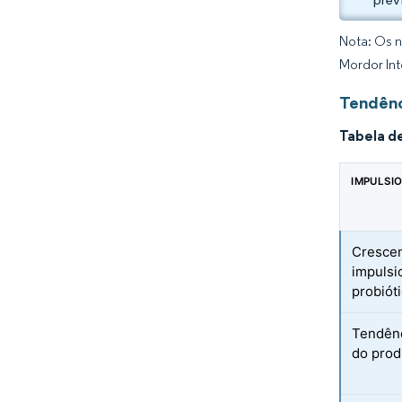
Nota: Os n
Mordor Int
Tendênc
Tabela d
IMPULSI
Crescen
impulsi
probiót
Tendênc
do pro