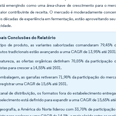
está emergindo como uma área-chave de crescimento para o mer
aior contribuinte de receita. O mercado é moderadamente concen
ês décadas de experiência em fermentação, estão aproveitando seu 
cidade.
pais Conclusões do Relatório
tipo de produto, as variantes saborizadas comandaram 79,45%
utos tradicionais estão avançando a uma CAGR de 13,95% até 2031
natureza, as ofertas orgânicas detinham 70,05% da participaç
istas para crescer a 14,55% até 2031.
embalagem, as garrafas retiveram 71,90% da participação do merc
 registrar uma CAGR de 15,6% até 2031.
canal de distribuição, os formatos fora do estabelecimento entre
belecimento está definido para expandir a uma CAGR de 15,65% até
geografia, a América do Norte liderou com 33,70% de participaçã
ista para acelerar a uma CAGR de 14,2%, a mais rápida entre as regi