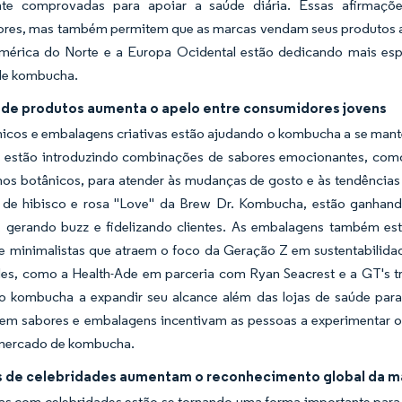
nte comprovadas para apoiar a saúde diária. Essas afirmaçõe
res, mas também permitem que as marcas vendam seus produtos a p
érica do Norte e a Europa Ocidental estão dedicando mais espaç
de kombucha.
 de produtos aumenta o apelo entre consumidores jovens
icos e embalagens criativas estão ajudando o kombucha a se manter
 estão introduzindo combinações de sabores emocionantes, co
os botânicos, para atender às mudanças de gosto e às tendências 
 de hibisco e rosa "Love" da Brew Dr. Kombucha, estão ganhand
, gerando buzz e fidelizando clientes. As embalagens também estã
 e minimalistas que atraem o foco da Geração Z em sustentabilida
des, como a Health-Ade em parceria com Ryan Seacrest e a GT's t
o kombucha a expandir seu alcance além das lojas de saúde para 
 em sabores e embalagens incentivam as pessoas a experimentar 
mercado de kombucha.
 de celebridades aumentam o reconhecimento global da 
ias com celebridades estão se tornando uma forma importante par