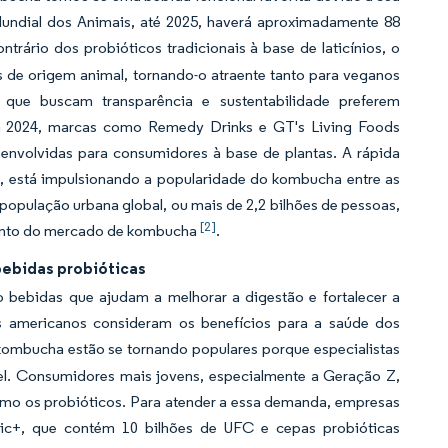
undial dos Animais, até 2025, haverá aproximadamente 88
ontrário dos probióticos tradicionais à base de laticínios, o
es de origem animal, tornando-o atraente tanto para veganos
 que buscam transparência e sustentabilidade preferem
m 2024, marcas como Remedy Drinks e GT's Living Foods
senvolvidas para consumidores à base de plantas. A rápida
u, está impulsionando a popularidade do kombucha entre as
opulação urbana global, ou mais de 2,2 bilhões de pessoas,
[2]
imento do mercado de kombucha
.
bebidas probióticas
bebidas que ajudam a melhorar a digestão e fortalecer a
s americanos consideram os benefícios para a saúde dos
ombucha estão se tornando populares porque especialistas
el. Consumidores mais jovens, especialmente a Geração Z,
omo os probióticos. Para atender a essa demanda, empresas
+, que contém 10 bilhões de UFC e cepas probióticas