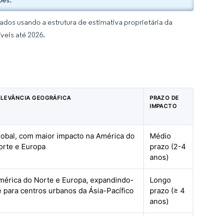
dos usando a estrutura de estimativa proprietária da
veis até 2026.
a
ELEVÂNCIA GEOGRÁFICA
PRAZO DE
IMPACTO
lobal, com maior impacto na América do
Médio
orte e Europa
prazo (2-4
anos)
mérica do Norte e Europa, expandindo-
Longo
e para centros urbanos da Ásia-Pacífico
prazo (≥ 4
anos)