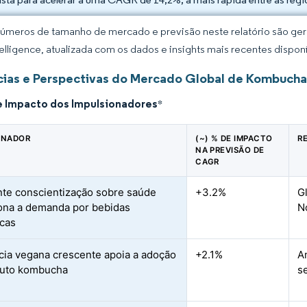
úmeros de tamanho de mercado e previsão neste relatório são gera
elligence, atualizada com os dados e insights mais recentes disponí
ias e Perspectivas do Mercado Global de Kombuch
e Impacto dos Impulsionadores
*
ONADOR
(~) % DE IMPACTO
R
NA PREVISÃO DE
CAGR
te conscientização sobre saúde
+3.2%
G
ona a demanda por bebidas
N
icas
ia vegana crescente apoia a adoção
+2.1%
A
duto kombucha
s