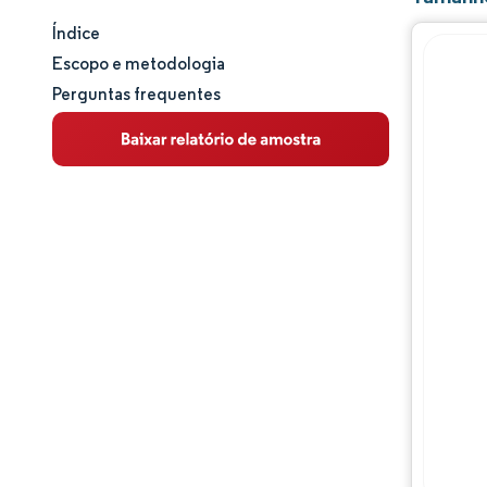
Índice
Tamanho e participação de mercado
Escopo e metodologia
Perguntas frequentes
Análise de mercado
Tendências e insights
Análise de segmentos
Análise geográfica
Panorama regulatório
Panorama competitivo
Principais jogadores
Oportunidades e perspectivas