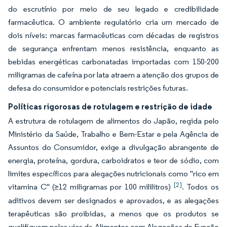
do escrutínio por meio de seu legado e credibilidade
farmacêutica. O ambiente regulatório cria um mercado de
dois níveis: marcas farmacêuticas com décadas de registros
de segurança enfrentam menos resistência, enquanto as
bebidas energéticas carbonatadas importadas com 150-200
miligramas de cafeína por lata atraem a atenção dos grupos de
defesa do consumidor e potenciais restrições futuras.
Políticas rigorosas de rotulagem e restrição de idade
A estrutura de rotulagem de alimentos do Japão, regida pelo
Ministério da Saúde, Trabalho e Bem-Estar e pela Agência de
Assuntos do Consumidor, exige a divulgação abrangente de
energia, proteína, gordura, carboidratos e teor de sódio, com
limites específicos para alegações nutricionais como "rico em
[2]
vitamina C" (≥12 miligramas por 100 mililitros)
. Todos os
aditivos devem ser designados e aprovados, e as alegações
terapêuticas são proibidas, a menos que os produtos se
qualifiquem pelas vias de Alimentos com Alegações de Função