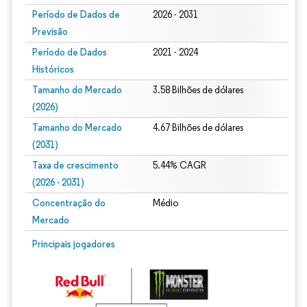
Período de Dados de
2026 - 2031
Previsão
Período de Dados
2021 - 2024
Históricos
Tamanho do Mercado
3.58 Bilhões de dólares
(2026)
Tamanho do Mercado
4.67 Bilhões de dólares
(2031)
Taxa de crescimento
5.44% CAGR
(2026 - 2031)
Concentração do
Médio
Mercado
Imagem © Mordor Intelligence. O reuso requer atribuição conforme CC BY 4.0.
Principais jogadores