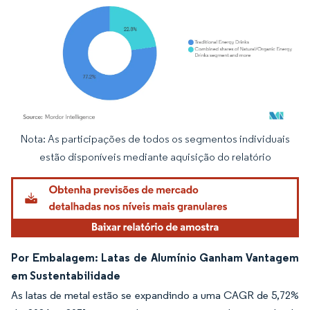
Nota: As participações de todos os segmentos individuais
Imagem © Mordor Intelligence. O reuso requer atribuição conforme CC BY 4.0.
estão disponíveis mediante aquisição do relatório
Por Embalagem: Latas de Alumínio Ganham Vantagem
em Sustentabilidade
As latas de metal estão se expandindo a uma CAGR de 5,72%