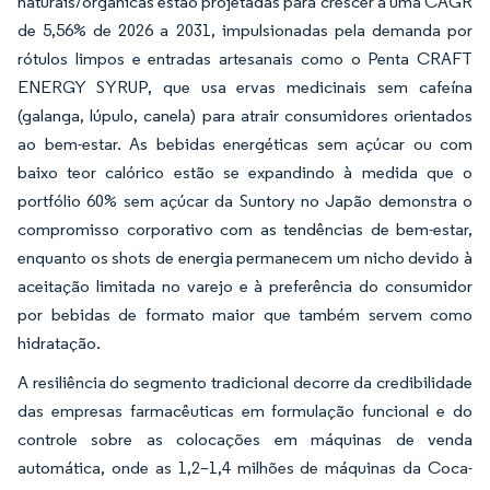
naturais/orgânicas estão projetadas para crescer a uma CAGR
de 5,56% de 2026 a 2031, impulsionadas pela demanda por
rótulos limpos e entradas artesanais como o Penta CRAFT
ENERGY SYRUP, que usa ervas medicinais sem cafeína
(galanga, lúpulo, canela) para atrair consumidores orientados
ao bem-estar. As bebidas energéticas sem açúcar ou com
baixo teor calórico estão se expandindo à medida que o
portfólio 60% sem açúcar da Suntory no Japão demonstra o
compromisso corporativo com as tendências de bem-estar,
enquanto os shots de energia permanecem um nicho devido à
aceitação limitada no varejo e à preferência do consumidor
por bebidas de formato maior que também servem como
hidratação.
A resiliência do segmento tradicional decorre da credibilidade
das empresas farmacêuticas em formulação funcional e do
controle sobre as colocações em máquinas de venda
automática, onde as 1,2–1,4 milhões de máquinas da Coca-