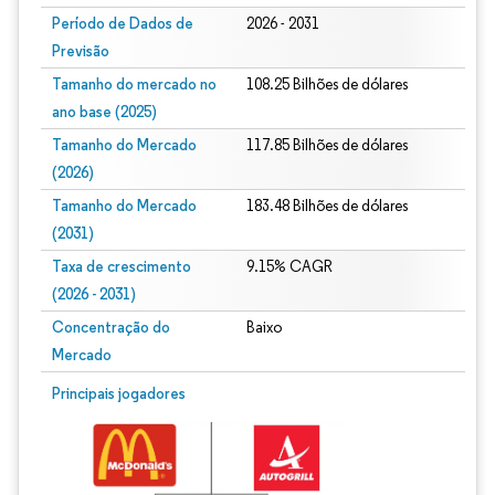
Período de Dados de
2026 - 2031
Previsão
Tamanho do mercado no
108.25 Bilhões de dólares
ano base (2025)
Tamanho do Mercado
117.85 Bilhões de dólares
(2026)
Tamanho do Mercado
183.48 Bilhões de dólares
(2031)
Taxa de crescimento
9.15% CAGR
(2026 - 2031)
Concentração do
Baixo
Mercado
Imagem © Mordor Intelligence. O reuso requer atribuição conforme CC BY 4.0.
Principais jogadores