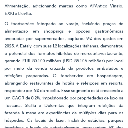
Alimentação, adicionando marcas como All'Antico Vinaio,
EXKI e Lievito.
O foodservice integrado ao varejo, incluindo praças de
alimentação em shoppings e opções gastronômicas
ancoradas por supermercados, capturou 9% dos gastos em
2025. A Eataly, com suas 12 localizações italianas, demonstrou
o potencial dos formatos híbridos de mercearia-restaurante,
gerando EUR 80-100 milhões (USD 85-106 milhões) por local
por meio da venda cruzada de produtos embalados e
refeições preparadas. O foodservice em hospedagem,
abrangendo restaurantes de hotéis e refeições em resorts,
respondeu por 6% da receita. Esse segmento está crescendo a
um CAGR de 8,2%, impulsionado por propriedades de luxo na
Toscana, Sicília e Dolomitas que integram refeições da
fazenda à mesa em experiências de múltiplos dias para os
hóspedes. Os locais de lazer, incluindo estádios, parques
temáticos e locais de entretenimento, representam 5% dos