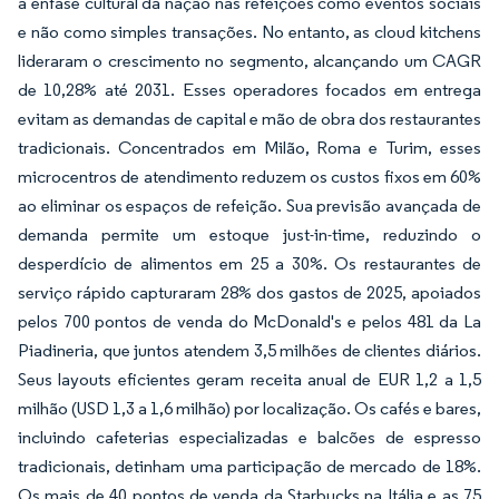
a ênfase cultural da nação nas refeições como eventos sociais
e não como simples transações. No entanto, as cloud kitchens
lideraram o crescimento no segmento, alcançando um CAGR
de 10,28% até 2031. Esses operadores focados em entrega
evitam as demandas de capital e mão de obra dos restaurantes
tradicionais. Concentrados em Milão, Roma e Turim, esses
microcentros de atendimento reduzem os custos fixos em 60%
ao eliminar os espaços de refeição. Sua previsão avançada de
demanda permite um estoque just-in-time, reduzindo o
desperdício de alimentos em 25 a 30%. Os restaurantes de
serviço rápido capturaram 28% dos gastos de 2025, apoiados
pelos 700 pontos de venda do McDonald's e pelos 481 da La
Piadineria, que juntos atendem 3,5 milhões de clientes diários.
Seus layouts eficientes geram receita anual de EUR 1,2 a 1,5
milhão (USD 1,3 a 1,6 milhão) por localização. Os cafés e bares,
incluindo cafeterias especializadas e balcões de espresso
tradicionais, detinham uma participação de mercado de 18%.
Os mais de 40 pontos de venda da Starbucks na Itália e as 75