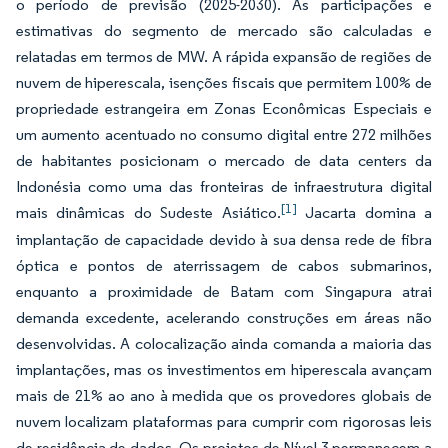
o período de previsão (2025-2030). As participações e
estimativas do segmento de mercado são calculadas e
relatadas em termos de MW. A rápida expansão de regiões de
nuvem de hiperescala, isenções fiscais que permitem 100% de
propriedade estrangeira em Zonas Econômicas Especiais e
um aumento acentuado no consumo digital entre 272 milhões
de habitantes posicionam o mercado de data centers da
Indonésia como uma das fronteiras de infraestrutura digital
[1]
mais dinâmicas do Sudeste Asiático.
Jacarta domina a
implantação de capacidade devido à sua densa rede de fibra
óptica e pontos de aterrissagem de cabos submarinos,
enquanto a proximidade de Batam com Singapura atrai
demanda excedente, acelerando construções em áreas não
desenvolvidas. A colocalização ainda comanda a maioria das
implantações, mas os investimentos em hiperescala avançam
mais de 21% ao ano à medida que os provedores globais de
nuvem localizam plataformas para cumprir com rigorosas leis
de residência de dados. Os projetos de Nível 3 permanecem a