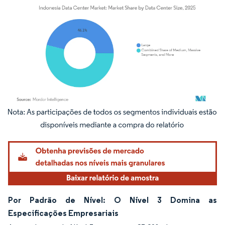
Imagem © Mordor Intelligence. O reuso requer atribuição conforme CC BY 4.0.
Por Padrão de Nível: O Nível 3 Domina as
Especificações Empresariais