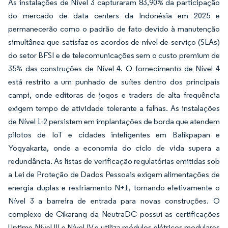
As instalações de Nível 3 capturaram 83,90% da participação
do mercado de data centers da Indonésia em 2025 e
permanecerão como o padrão de fato devido à manutenção
simultânea que satisfaz os acordos de nível de serviço (SLAs)
do setor BFSI e de telecomunicações sem o custo premium de
35% das construções de Nível 4. O fornecimento de Nível 4
está restrito a um punhado de suítes dentro dos principais
campi, onde editoras de jogos e traders de alta frequência
exigem tempo de atividade tolerante a falhas. As instalações
de Nível 1-2 persistem em implantações de borda que atendem
pilotos de IoT e cidades inteligentes em Balikpapan e
Yogyakarta, onde a economia do ciclo de vida supera a
redundância. As listas de verificação regulatórias emitidas sob
a Lei de Proteção de Dados Pessoais exigem alimentações de
energia duplas e resfriamento N+1, tornando efetivamente o
Nível 3 a barreira de entrada para novas construções. O
complexo de Cikarang da NeutraDC possui as certificações
Uptime Nível III e Nível IV e utiliza módulos elétricos modulares