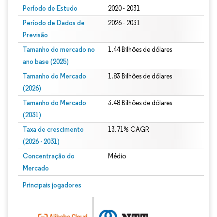
Período de Estudo
2020 - 2031
Período de Dados de
2026 - 2031
Previsão
Tamanho do mercado no
1.44 Bilhões de dólares
ano base (2025)
Tamanho do Mercado
1.83 Bilhões de dólares
(2026)
Tamanho do Mercado
3.48 Bilhões de dólares
(2031)
Taxa de crescimento
13.71% CAGR
(2026 - 2031)
Concentração do
Médio
Mercado
Imagem © Mordor Intelligence. O reuso requer atribuição conforme CC BY 4.0.
Principais jogadores