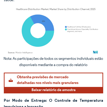
Imagem © Mordor Intelligence. O reuso requer atribuição conforme CC BY 4.0.
Por Modo de Entrega: O Controle de Temperatura
Impulsiona a Inovação