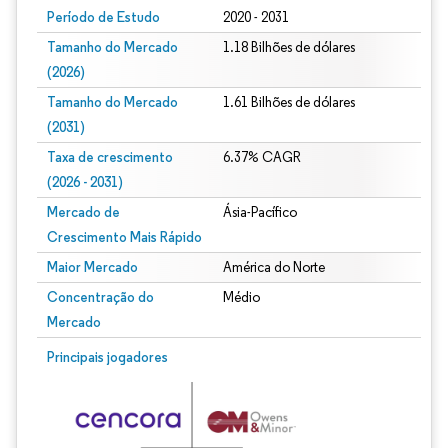
Período de Estudo
2020 - 2031
Tamanho do Mercado
1.18 Bilhões de dólares
(2026)
Tamanho do Mercado
1.61 Bilhões de dólares
(2031)
Taxa de crescimento
6.37% CAGR
(2026 - 2031)
Mercado de
Ásia-Pacífico
Crescimento Mais Rápido
Maior Mercado
América do Norte
Concentração do
Médio
Mercado
Imagem © Mordor Intelligence. O reuso requer atribuição conforme CC BY 4.0.
Principais jogadores