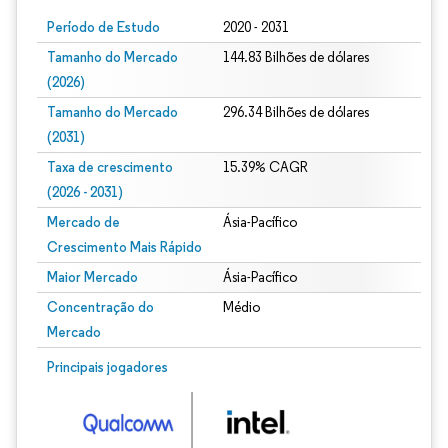
Período de Estudo
2020 - 2031
Tamanho do Mercado
144.83 Bilhões de dólares
(2026)
Tamanho do Mercado
296.34 Bilhões de dólares
(2031)
Taxa de crescimento
15.39% CAGR
(2026 - 2031)
Mercado de
Ásia-Pacífico
Crescimento Mais Rápido
Maior Mercado
Ásia-Pacífico
Concentração do
Médio
Mercado
Imagem © Mordor Intelligence. O reuso requer atribuição conforme CC BY 4.0.
Principais jogadores