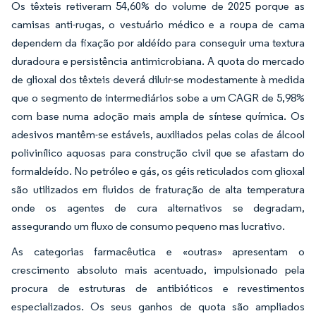
Os têxteis retiveram 54,60% do volume de 2025 porque as
camisas anti-rugas, o vestuário médico e a roupa de cama
dependem da fixação por aldéído para conseguir uma textura
duradoura e persistência antimicrobiana. A quota do mercado
de glioxal dos têxteis deverá diluir-se modestamente à medida
que o segmento de intermediários sobe a um CAGR de 5,98%
com base numa adoção mais ampla de síntese química. Os
adesivos mantêm-se estáveis, auxiliados pelas colas de álcool
polivinílico aquosas para construção civil que se afastam do
formaldeído. No petróleo e gás, os géis reticulados com glioxal
são utilizados em fluidos de fraturação de alta temperatura
onde os agentes de cura alternativos se degradam,
assegurando um fluxo de consumo pequeno mas lucrativo.
As categorias farmacêutica e «outras» apresentam o
crescimento absoluto mais acentuado, impulsionado pela
procura de estruturas de antibióticos e revestimentos
especializados. Os seus ganhos de quota são ampliados