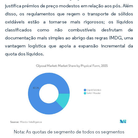
justifica prémios de preço modestos em relação aos pós. Além
disso, os regulamentos que regem o transporte de sólidos
oxidáveis estão a tornar-se mais rigorosos; os líquidos
classificados como não combustíveis desfrutam de
documentação mais simples ao abrigo das regras IMDG, uma
vantagem logística que apoia a expansão incremental da
quota dos líquidos.
Nota: As quotas de segmento de todos os segmentos
Imagem © Mordor Intelligence. O reuso requer atribuição conforme CC BY 4.0.