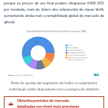
porque os preços de uso final podem ultrapassar 4.000 USD
por tonelada, mais do dobro dos referenciais de classe têxtil,
aumentando ainda mais a rentabilidade global do mercado de
glioxal.
Nota: As quotas de segmento de todos os segmentos
Imagem © Mordor Intelligence. O reuso requer atribuição conforme CC BY 4.0.
individuais estão disponíveis com a compra do relatório