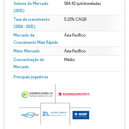
Volume do Mercado
584.42 quilotoneladas
(2031)
Taxa de crescimento
5.22% CAGR
(2026 - 2031)
Mercado de
Ásia-Pacífico
Crescimento Mais Rápido
Maior Mercado
Ásia-Pacífico
Concentração do
Médio
Mercado
Imagem © Mordor Intelligence. O reuso requer atribuição conforme CC BY 4.0.
Principais jogadores