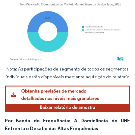
Nota: As participações de segmento de todos os segmentos
Imagem © Mordor Intelligence. O reuso requer atribuição conforme CC BY 4.0.
individuais estão disponíveis mediante aquisição do relatório
Por Banda de Frequência: A Dominância do UHF
Enfrenta o Desafio das Altas Frequências