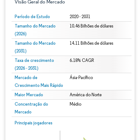
Visão Geral do Mercado
Período de Estudo
2020 - 2031
Tamanho do Mercado
10.46 Bilhões de dólares
(2026)
Tamanho do Mercado
14.11 Bilhões de dólares
(2031)
Taxa de crescimento
6.18% CAGR
(2026 - 2031)
Mercado de
Ásia-Pacífico
Crescimento Mais Rápido
Maior Mercado
América do Norte
Concentração do
Médio
Mercado
Imagem © Mordor Intelligence. O reuso requer atribuição conforme CC BY 4.0.
Principais jogadores