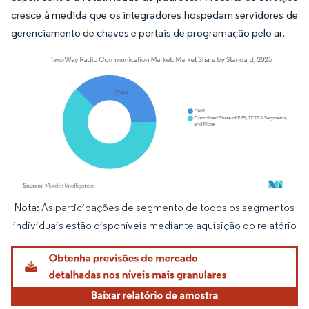
cresce à medida que os integradores hospedam servidores de
gerenciamento de chaves e portais de programação pelo ar.
Nota: As participações de segmento de todos os segmentos
Imagem © Mordor Intelligence. O reuso requer atribuição conforme CC BY 4.0.
individuais estão disponíveis mediante aquisição do relatório