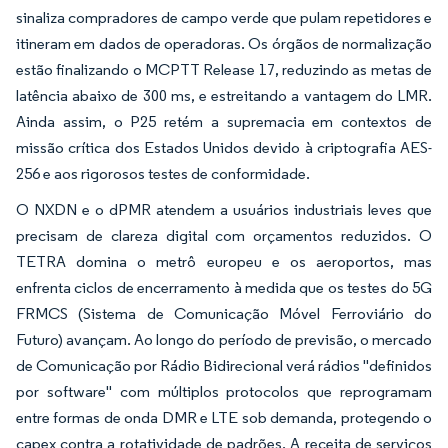
sinaliza compradores de campo verde que pulam repetidores e
itineram em dados de operadoras. Os órgãos de normalização
estão finalizando o MCPTT Release 17, reduzindo as metas de
latência abaixo de 300 ms, e estreitando a vantagem do LMR.
Ainda assim, o P25 retém a supremacia em contextos de
missão crítica dos Estados Unidos devido à criptografia AES-
256 e aos rigorosos testes de conformidade.
O NXDN e o dPMR atendem a usuários industriais leves que
precisam de clareza digital com orçamentos reduzidos. O
TETRA domina o metrô europeu e os aeroportos, mas
enfrenta ciclos de encerramento à medida que os testes do 5G
FRMCS (Sistema de Comunicação Móvel Ferroviário do
Futuro) avançam. Ao longo do período de previsão, o mercado
de Comunicação por Rádio Bidirecional verá rádios "definidos
por software" com múltiplos protocolos que reprogramam
entre formas de onda DMR e LTE sob demanda, protegendo o
capex contra a rotatividade de padrões. A receita de serviços