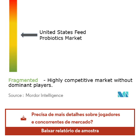
Imagem © Mordor Intelligence. O reuso requer atribuição conforme CC BY 4.0.