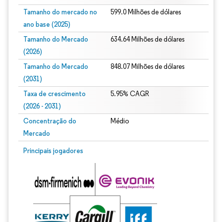
Tamanho do mercado no
599.0 Milhões de dólares
ano base (2025)
Tamanho do Mercado
634.64 Milhões de dólares
(2026)
Tamanho do Mercado
848.07 Milhões de dólares
(2031)
Taxa de crescimento
5.95% CAGR
(2026 - 2031)
Concentração do
Médio
Mercado
Imagem © Mordor Intelligence. O reuso requer atribuição conforme CC BY 4.0.
Principais jogadores