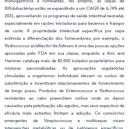
monogástricos e ruminantes. No entanto, as cepas de
Bifidobactérias estão se expandindo a um CAGR de 6,74% até
2031, aproveitando os programas de saúde intestinal neonatal,
especialmente em rações iniciadoras para bezerros e frangos
de corte. A propriedade intelectual específica por cepa
estimula a diferenciação dos fornecedores; por exemplo, o
Pediococcus acidilactici da Adisseo é uma das poucas opções
aprovadas pelo FDA em sua classe, enquanto a Arm and
Hammer cataloga mais de 82.000 isolados proprietários para
misturas personalizadas. As aprovações regulatórias
vinculadas a organismos individuais elevam os custos de
substituição e incentivam relacionamentos de fornecimento
de longo prazo. Produtos de Enterococcus e Pediococcus
resistentes ao calor preenchem nichos onde os danos
causados pela peletização são agudos, mas seus espectros de
eficácia mais estreitos limitam a adoção. Os consórcios
emergentes de Streptococcus e multicepas visam
intervenções metabólicas ou de patógenos específicos,