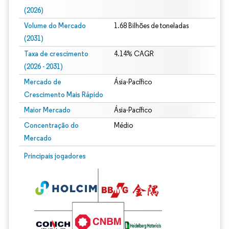
(2026)
Volume do Mercado
1.68 Bilhões de toneladas
(2031)
Taxa de crescimento
4.14% CAGR
(2026 - 2031)
Mercado de
Ásia-Pacífico
Crescimento Mais Rápido
Maior Mercado
Ásia-Pacífico
Concentração do
Médio
Mercado
Imagem © Mordor Intelligence. O reuso requer atribuição conforme CC BY 4.0.
Principais jogadores