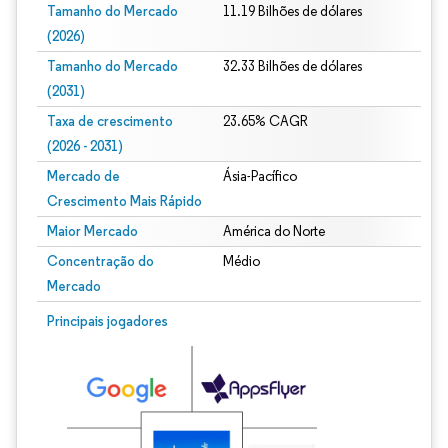
Tamanho do Mercado
11.19 Bilhões de dólares
(2026)
Tamanho do Mercado
32.33 Bilhões de dólares
(2031)
Taxa de crescimento
23.65% CAGR
(2026 - 2031)
Mercado de
Ásia-Pacífico
Crescimento Mais Rápido
Maior Mercado
América do Norte
Concentração do
Médio
Mercado
Imagem © Mordor Intelligence. O reuso requer atribuição conforme CC BY 4.0.
Principais jogadores