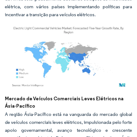
elétrica, com vários países implementando políticas para
incentivar a transição para veículos elétricos.
Imagem © Mordor Intelligence. O reuso requer atribuição conforme CC BY 4.0.
Mercado de Veículos Comerciais Leves Elétricos na
Ásia-Pacífico
A região Ásia-Pacífico está na vanguarda do mercado global
de veículos comerciais leves elétricos, impulsionada pelo forte
apoio governamental, avanço tecnológico e crescente