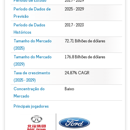
Período de Estudo
2017 - 2029
Período de Dados de
2025 - 2029
Previsão
Período de Dados
2017 - 2023
Históricos
Tamanho do Mercado
72.71 Bilhões de dólares
(2025)
Tamanho do Mercado
176.8 Bilhões de dólares
(2029)
Taxa de crescimento
24.87% CAGR
(2025 - 2029)
Concentração do
Baixo
Mercado
Imagem © Mordor Intelligence. O reuso requer atribuição conforme CC BY 4.0.
Principais jogadores