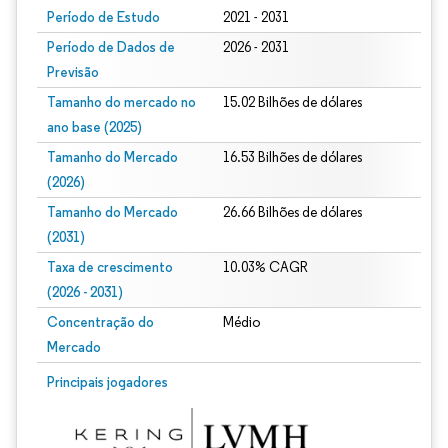
Período de Estudo
2021 - 2031
Período de Dados de
2026 - 2031
Previsão
Tamanho do mercado no
15.02 Bilhões de dólares
ano base (2025)
Tamanho do Mercado
16.53 Bilhões de dólares
(2026)
Tamanho do Mercado
26.66 Bilhões de dólares
(2031)
Taxa de crescimento
10.03% CAGR
(2026 - 2031)
Concentração do
Médio
Mercado
Imagem © Mordor Intelligence. O reuso requer atribuição conforme CC BY 4.0.
Principais jogadores