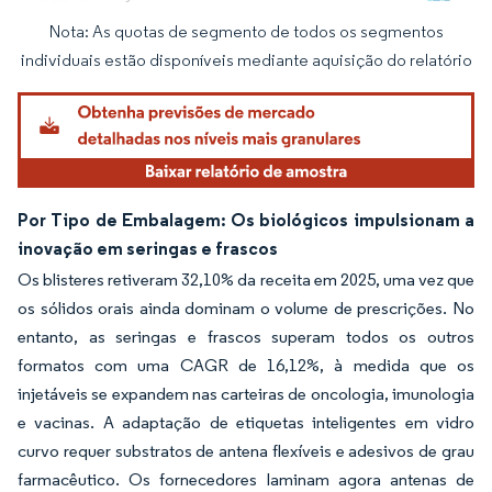
Nota: As quotas de segmento de todos os segmentos
Imagem © Mordor Intelligence. O reuso requer atribuição conforme CC BY 4.0.
individuais estão disponíveis mediante aquisição do relatório
Por Tipo de Embalagem: Os biológicos impulsionam a
inovação em seringas e frascos
Os blisteres retiveram 32,10% da receita em 2025, uma vez que
os sólidos orais ainda dominam o volume de prescrições. No
entanto, as seringas e frascos superam todos os outros
formatos com uma CAGR de 16,12%, à medida que os
injetáveis se expandem nas carteiras de oncologia, imunologia
e vacinas. A adaptação de etiquetas inteligentes em vidro
curvo requer substratos de antena flexíveis e adesivos de grau
farmacêutico. Os fornecedores laminam agora antenas de