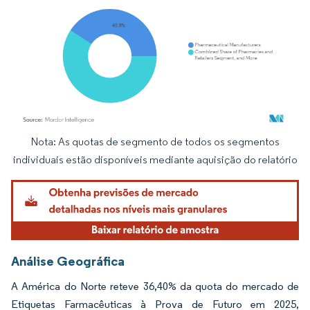
Nota: As quotas de segmento de todos os segmentos
Imagem © Mordor Intelligence. O reuso requer atribuição conforme CC BY 4.0.
individuais estão disponíveis mediante aquisição do relatório
Análise Geográfica
A América do Norte reteve 36,40% da quota do mercado de
Etiquetas Farmacêuticas à Prova de Futuro em 2025,