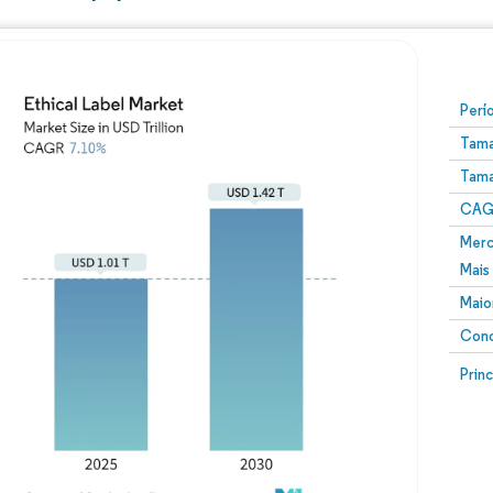
Perí
Tama
Tama
CAGR
Merc
Mais
Maio
Conc
Prin