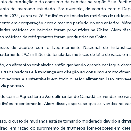
to da produção e do consumo de bebidas na região Ásia-Pacífico
ento do mercado estudado. Por exemplo, de acordo com o Depar
ro de 2023, cerca de 26,9 milhões de toneladas métricas de refrig
 cento em comparação com o mesmo período do ano anterior. Alé
ladas métricas de bebidas foram produzidas na China. Além dis
as métricas de refrigerantes foram produzidas na China.
isso, de acordo com o Departamento Nacional de Estatísti
adamente 39,3 milhões de toneladas métricas de leite de vaca, o m
ão, os alimentos embalados estão ganhando grande destaque devid
s trabalhadoras e à mudança em direção ao consumo em movimento
inovadores e sustentáveis em todo o setor alimentar. Isso prov
 de previsão.
do com a Agricultura e Agroalimentar do Canadá, as vendas no var
bilhões recentemente. Além disso, espera-se que as vendas no v
sso, o custo de mudança está se tornando moderado devido à dimin
drão, em razão do surgimento de inúmeros fornecedores em dete