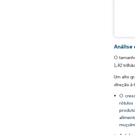
Análise
O tamanho
1,42 trilhã
Um alto g
direção à 
O cresc
rótulo
produto
alimen
muçulma