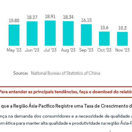
rdor Intelligence. O reuso requer atribuição conforme CC BY 4.0.
 que a Região Ásia-Pacífico Registre uma Taxa de Crescimento
ça na demanda dos consumidores e a necessidade de qualidade al
em ética para manter alta qualidade e produtividade na região Ásia-P