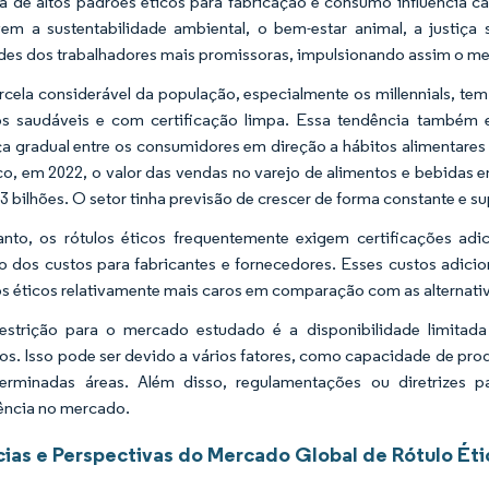
a de altos padrões éticos para fabricação e consumo influencia c
m a sustentabilidade ambiental, o bem-estar animal, a justiça 
des dos trabalhadores mais promissoras, impulsionando assim o m
cela considerável da população, especialmente os millennials, tem
os saudáveis e com certificação limpa. Essa tendência também
 gradual entre os consumidores em direção a hábitos alimentares
o, em 2022, o valor das vendas no varejo de alimentos e bebidas 
3 bilhões. O setor tinha previsão de crescer de forma constante e s
nto, os rótulos éticos frequentemente exigem certificações ad
 dos custos para fabricantes e fornecedores. Esses custos adic
s éticos relativamente mais caros em comparação com as alternativ
restrição para o mercado estudado é a disponibilidade limitad
s. Isso pode ser devido a vários fatores, como capacidade de prod
erminadas áreas. Além disso, regulamentações ou diretrizes p
ência no mercado.
ias e Perspectivas do Mercado Global de Rótulo Éti