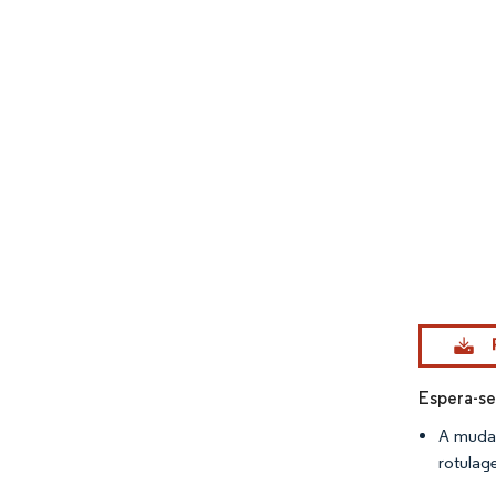
Imagem © Mo
Espera-se
A mudan
rotulag