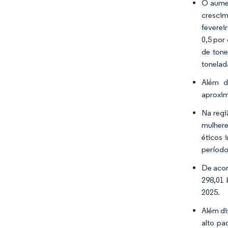
O aumen
crescim
feverei
0,5 por
de tone
tonelad
Além d
aproxim
Na regi
mulhere
éticos 
período
De acor
298,01 
2025.
Além di
alto pa