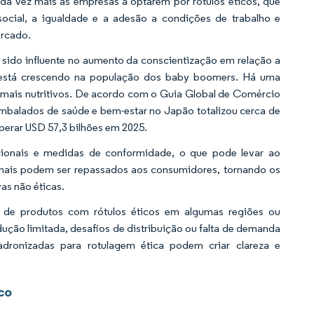
ada vez mais as empresas a optarem por rótulos éticos, que
social, a igualdade e a adesão a condições de trabalho e
ercado.
 sido influente no aumento da conscientização em relação a
 está crescendo na população dos baby boomers. Há uma
 mais nutritivos. De acordo com o Guia Global de Comércio
embalados de saúde e bem-estar no Japão totalizou cerca de
uperar USD 57,3 bilhões em 2025.
icionais e medidas de conformidade, o que pode levar ao
ionais podem ser repassados aos consumidores, tornando os
as não éticas.
a de produtos com rótulos éticos em algumas regiões ou
ução limitada, desafios de distribuição ou falta de demanda
adronizadas para rotulagem ética podem criar clareza e
co