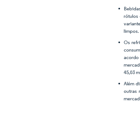
Bebidas
rótulos
variant
limpos.
Os refr
consumo
acordo 
mercado
45,03 m
Além di
outras 
mercado