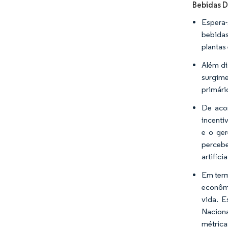
Bebidas D
Espera-
bebidas
plantas
Além di
surgime
primári
De acor
incenti
e o ge
percebe
artific
Em term
econômi
vida. 
Naciona
métrica