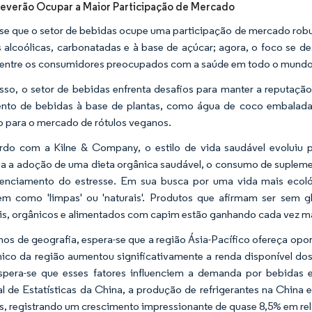
everão Ocupar a Maior Participação de Mercado
se que o setor de bebidas ocupe uma participação de mercado ro
 alcoólicas, carbonatadas e à base de açúcar; agora, o foco se de
 entre os consumidores preocupados com a saúde em todo o mundo
sso, o setor de bebidas enfrenta desafios para manter a reputação
nto de bebidas à base de plantas, como água de coco embalada e
o para o mercado de rótulos veganos.
do com a Kilne & Company, o estilo de vida saudável evoluiu p
va a adoção de uma dieta orgânica saudável, o consumo de suplemen
renciamento do estresse. Em sua busca por uma vida mais ecoló
m como 'limpas' ou 'naturais'. Produtos que afirmam ser sem gl
iais, orgânicos e alimentados com capim estão ganhando cada vez ma
os de geografia, espera-se que a região Ásia-Pacífico ofereça opor
co da região aumentou significativamente a renda disponível d
Espera-se que esses fatores influenciem a demanda por bebida
l de Estatísticas da China, a produção de refrigerantes na China 
s, registrando um crescimento impressionante de quase 8,5% em rel