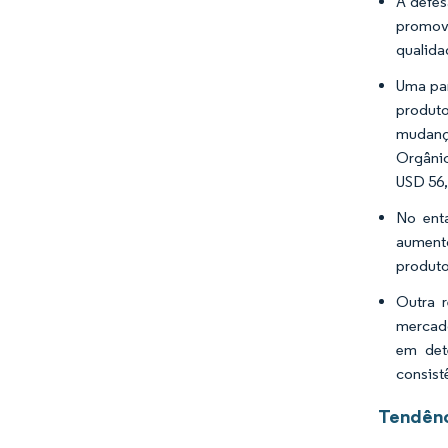
A defes
promove
qualida
Uma par
produt
mudança
Orgânic
USD 56,
No enta
aumento
produto
Outra 
mercado
em det
consist
Tendênc