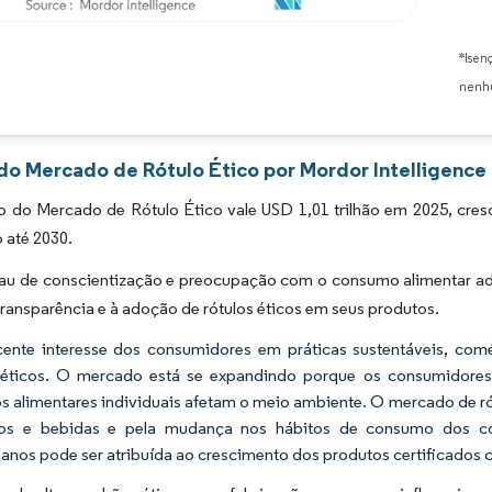
Imagem © Mordor Intelligence. O reuso requer atribuição conforme CC BY 4.0.
*Isen
nenhu
 do Mercado de Rótulo Ético por Mordor Intelligence
 do Mercado de Rótulo Ético vale USD 1,01 trilhão em 2025, cre
o até 2030.
rau de conscientização e preocupação com o consumo alimentar a
transparência e à adoção de rótulos éticos em seus produtos.
ente interesse dos consumidores em práticas sustentáveis, com
s éticos. O mercado está se expandindo porque os consumidore
s alimentares individuais afetam o meio ambiente. O mercado de ró
tos e bebidas e pela mudança nos hábitos de consumo dos co
nos pode ser atribuída ao crescimento dos produtos certificados co