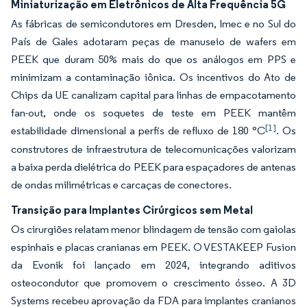
Miniaturização em Eletrônicos de Alta Frequência 5G
As fábricas de semicondutores em Dresden, Imec e no Sul do
País de Gales adotaram peças de manuseio de wafers em
PEEK que duram 50% mais do que os análogos em PPS e
minimizam a contaminação iônica. Os incentivos do Ato de
Chips da UE canalizam capital para linhas de empacotamento
fan-out, onde os soquetes de teste em PEEK mantêm
[1]
estabilidade dimensional a perfis de refluxo de 180 °C
. Os
construtores de infraestrutura de telecomunicações valorizam
a baixa perda dielétrica do PEEK para espaçadores de antenas
de ondas milimétricas e carcaças de conectores.
Transição para Implantes Cirúrgicos sem Metal
Os cirurgiões relatam menor blindagem de tensão com gaiolas
espinhais e placas cranianas em PEEK. O VESTAKEEP Fusion
da Evonik foi lançado em 2024, integrando aditivos
osteocondutor que promovem o crescimento ósseo. A 3D
Systems recebeu aprovação da FDA para implantes cranianos