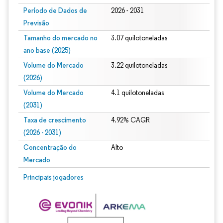
Período de Dados de
2026 - 2031
Previsão
Tamanho do mercado no
3.07 quilotoneladas
ano base (2025)
Volume do Mercado
3.22 quilotoneladas
(2026)
Volume do Mercado
4.1 quilotoneladas
(2031)
Taxa de crescimento
4.92% CAGR
(2026 - 2031)
Concentração do
Alto
Mercado
Imagem © Mordor Intelligence. O reuso requer atribuição conforme CC BY 4.0.
Principais jogadores