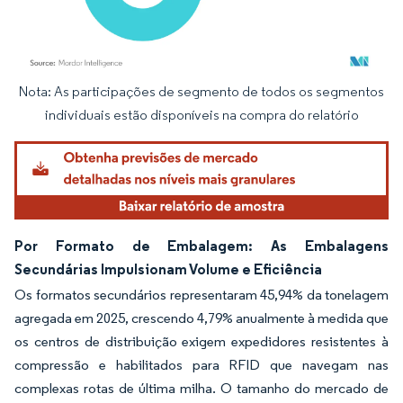
Nota: As participações de segmento de todos os segmentos
Imagem © Mordor Intelligence. O reuso requer atribuição conforme CC BY 4.0.
individuais estão disponíveis na compra do relatório
Por Formato de Embalagem: As Embalagens
Secundárias Impulsionam Volume e Eficiência
Os formatos secundários representaram 45,94% da tonelagem
agregada em 2025, crescendo 4,79% anualmente à medida que
os centros de distribuição exigem expedidores resistentes à
compressão e habilitados para RFID que navegam nas
complexas rotas de última milha. O tamanho do mercado de