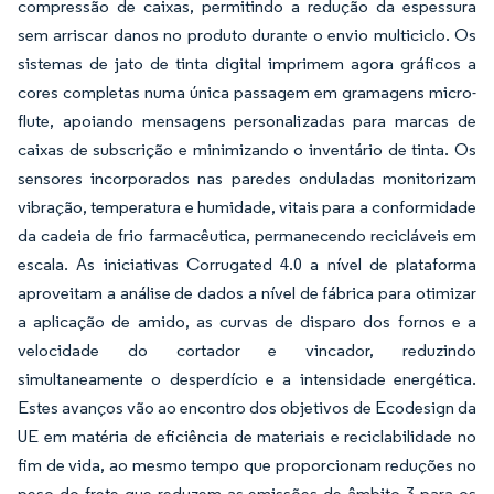
compressão de caixas, permitindo a redução da espessura
sem arriscar danos no produto durante o envio multiciclo. Os
sistemas de jato de tinta digital imprimem agora gráficos a
cores completas numa única passagem em gramagens micro-
flute, apoiando mensagens personalizadas para marcas de
caixas de subscrição e minimizando o inventário de tinta. Os
sensores incorporados nas paredes onduladas monitorizam
vibração, temperatura e humidade, vitais para a conformidade
da cadeia de frio farmacêutica, permanecendo recicláveis em
escala. As iniciativas Corrugated 4.0 a nível de plataforma
aproveitam a análise de dados a nível de fábrica para otimizar
a aplicação de amido, as curvas de disparo dos fornos e a
velocidade do cortador e vincador, reduzindo
simultaneamente o desperdício e a intensidade energética.
Estes avanços vão ao encontro dos objetivos de Ecodesign da
UE em matéria de eficiência de materiais e reciclabilidade no
fim de vida, ao mesmo tempo que proporcionam reduções no
peso do frete que reduzem as emissões de âmbito 3 para os