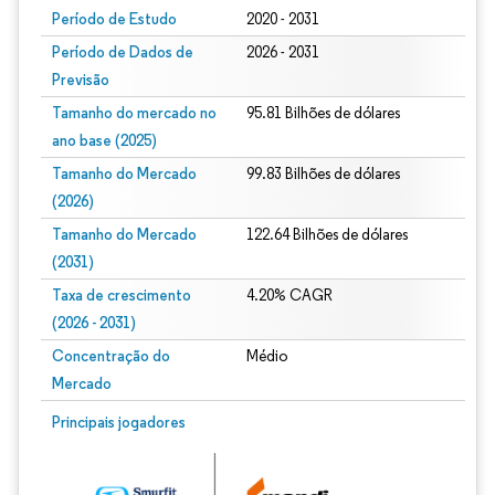
Período de Estudo
2020 - 2031
Período de Dados de
2026 - 2031
Previsão
Tamanho do mercado no
95.81 Bilhões de dólares
ano base (2025)
Tamanho do Mercado
99.83 Bilhões de dólares
(2026)
Tamanho do Mercado
122.64 Bilhões de dólares
(2031)
Taxa de crescimento
4.20% CAGR
(2026 - 2031)
Concentração do
Médio
Mercado
Imagem © Mordor Intelligence. O reuso requer atribuição conforme CC BY 4.0.
Principais jogadores