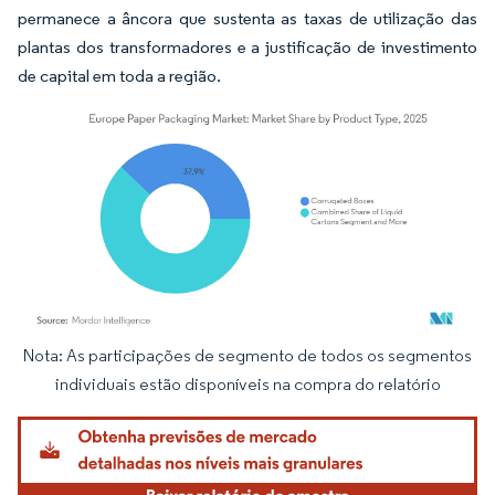
permanece a âncora que sustenta as taxas de utilização das
plantas dos transformadores e a justificação de investimento
de capital em toda a região.
Nota: As participações de segmento de todos os segmentos
Imagem © Mordor Intelligence. O reuso requer atribuição conforme CC BY 4.0.
individuais estão disponíveis na compra do relatório