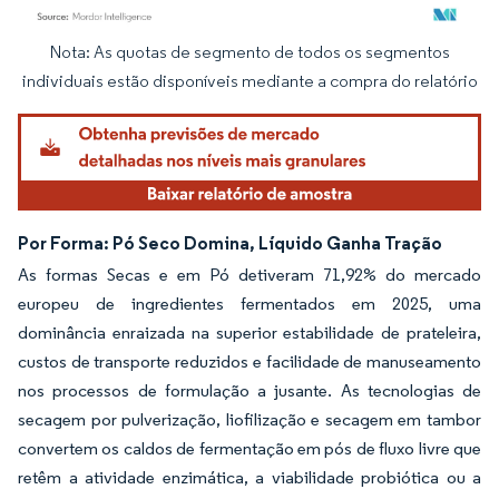
Nota: As quotas de segmento de todos os segmentos
Imagem © Mordor Intelligence. O reuso requer atribuição conforme CC BY 4.0.
individuais estão disponíveis mediante a compra do relatório
Por Forma: Pó Seco Domina, Líquido Ganha Tração
As formas Secas e em Pó detiveram 71,92% do mercado
europeu de ingredientes fermentados em 2025, uma
dominância enraizada na superior estabilidade de prateleira,
custos de transporte reduzidos e facilidade de manuseamento
nos processos de formulação a jusante. As tecnologias de
secagem por pulverização, liofilização e secagem em tambor
convertem os caldos de fermentação em pós de fluxo livre que
retêm a atividade enzimática, a viabilidade probiótica ou a