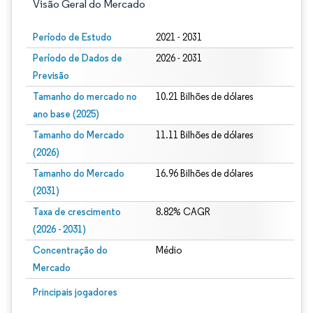
Visão Geral do Mercado
Período de Estudo
2021 - 2031
Período de Dados de
2026 - 2031
Previsão
Tamanho do mercado no
10.21 Bilhões de dólares
ano base (2025)
Tamanho do Mercado
11.11 Bilhões de dólares
(2026)
Tamanho do Mercado
16.96 Bilhões de dólares
(2031)
Taxa de crescimento
8.82% CAGR
(2026 - 2031)
Concentração do
Médio
Mercado
Imagem © Mordor Intelligence. O reuso requer atribuição conforme CC BY 4.0.
Principais jogadores