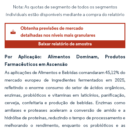
Nota: As quotas de segmento de todos os segmentos
Imagem © Mordor Intelligence. O reuso requer atribuição conforme CC BY 4.0.
individuais estão disponíveis mediante a compra do relatório
Por Aplicação: Alimentos Dominam, Produtos
Farmacêuticos em Ascensão
As aplicações de Alimentos e Bebidas comandaram 45,12% do
mercado europeu de ingredientes fermentados em 2025,
refletindo o enorme consumo do setor de ácidos orgânicos,
enzimas, probióticos e vitaminas em laticínios, panificação,
cerveja, confeitaria e produção de bebidas. Enzimas como
amilases e proteases aceleram a conversão de amido e a
hidrólise de proteínas, reduzindo o tempo de processamento e
melhorando o rendimento, enquanto os probióticos e as