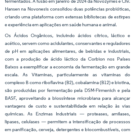
fermentados. A fusão em janeiro de 2024 da Novozymes e Chr.
Hansen na Novonesis consolidou duas potências probióticas,
criando uma plataforma com extensas bibliotecas de estirpes
e experiência em aplicações em saúde humana e animal.
Os Ácidos Orgânicos, incluindo ácidos cítrico, láctico e
acético, servem como acidulantes, conservantes e reguladores
de pH em aplicações alimentares, de bebidas e industriais,
com a produção de ácido láctico da Corbion nos Países
Baixos a exemplificar a economia da fermentação em grande
escala. As Vitaminas, particularmente as vitaminas do
complexo B como riboflavina (B2), cobalamina (B12) e biotina,
são produzidas por fermentação pela DSM-Firmenich e pela
BASF, aproveitando a biossíntese microbiana para alcançar
vantagens de custo e sustentabilidade em relação às vias
químicas. As Enzimas Industriais — proteases, amilases,
lipases, celulases — permitem a intensificação de processos
em panificação, cerveja, detergentes e biocombustíveis, com