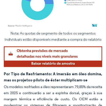
Nota: As quotas de segmento de todos os segmentos
Imagem © Mordor Intelligence. O reuso requer atribuição conforme CC BY 4.0.
individuais estão disponíveis mediante a compra do relatório
Por Tipo de Resfriamento: A imersão em óleo domina,
mas os projetos-piloto de éster multiplicam-se
Os modelos resfriados a óleo representaram 79,85% da receita
em 2025 e continuarão a ser a espinha dorsal, graças à sua
margem térmica e eficiência de custo. Os OEM estão a
modernizar os sistemas de filtragem e monitorização de