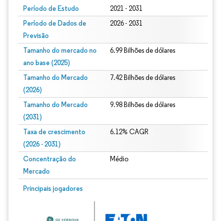
Período de Estudo
2021 - 2031
Período de Dados de
2026 - 2031
Previsão
Tamanho do mercado no
6.99 Bilhões de dólares
ano base (2025)
Tamanho do Mercado
7.42 Bilhões de dólares
(2026)
Tamanho do Mercado
9.98 Bilhões de dólares
(2031)
Taxa de crescimento
6.12% CAGR
(2026 - 2031)
Concentração do
Médio
Mercado
Imagem © Mordor Intelligence. O reuso requer atribuição conforme CC BY 4.0.
Principais jogadores