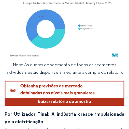
Nota: As quotas de segmento de todos os segmentos
Imagem © Mordor Intelligence. O reuso requer atribuição conforme CC BY 4.0.
individuais estão disponíveis mediante a compra do relatório
Por Utilizador Final: A indústria cresce impulsionada
pela eletrificação